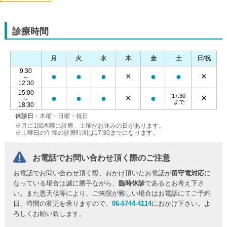
診療時間
月
火
水
木
金
土
日/祝
9:30
●
●
●
×
●
●
×
～
12:30
15:00
17:30
●
●
●
×
●
×
～
まで
18:30
休診日
：木曜・日曜・祝日
※月に1回木曜に診療、土曜がお休みの日があります。
※土曜日の午後の診療時間は17:30までになります。
お電話でお問い合わせ頂く際のご注意
お電話でお問い合わせ頂く際、おかけ頂いたお電話が
留守電対応
に
なっている場合は誠に勝手ながら、
臨時休診
であるとお考え下さ
い。また悪天候等により、ご来院が難しい場合はお電話にてご予約
日、時間の変更を承りますので、
06-6744-4114
におかけ下さい。よ
ろしくお願い致します。