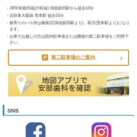
JR学研都市線(片町線) 鴻池新田駅から徒歩10分
近鉄東大阪線 荒本駅 徒歩15分
最寄りのバス停は楠風荘(鴻池新田駅より)、新庄(荒本駅より)になり
ます。
お車でお越しの方は院内駐車場または隣接の第二駐車場をご利用下
さい。
第二駐車場のご案内
SNS