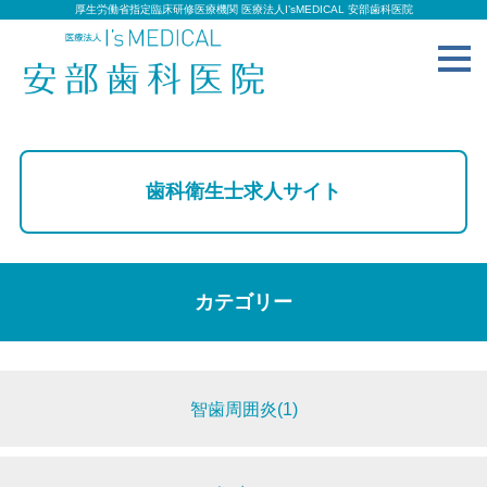
厚生労働省指定臨床研修医療機関 医療法人I’sMEDICAL 安部歯科医院
toggl
navig
歯科衛生士求人サイト
カテゴリー
智歯周囲炎(1)