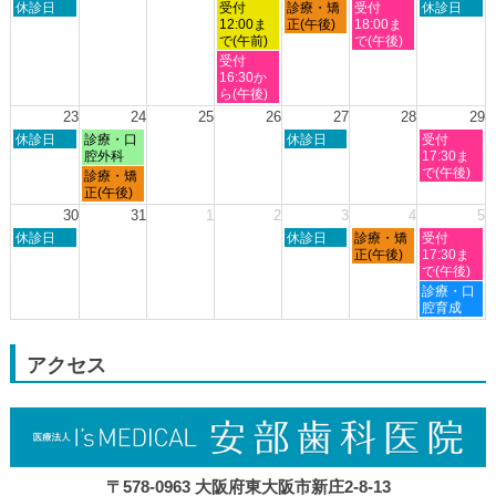
日
水
木
金
土
休診日
受付
診療・矯
受付
休診日
月
月
月
月
月
月
月
曜
曜
曜
曜
曜
12:00ま
正(午後)
18:00ま
9th
10th
11th
12th
13th
14th
15th
日,
日,
日,
日,
日,
で(午前)
で(午後)
2026
2026
2026
2026
2026
2026
2026
8
8
8
8
8
水
受付
月
月
月
月
月
曜
16:30か
16th
19th
20th
21st
22nd
日,
ら(午後)
2026
2026
2026
2026
2026
8
23
24
25
26
27
28
29
月
日
月
木
土
休診日
診療・口
休診日
受付
19th
曜
曜
曜
曜
腔外科
17:30ま
2026
日,
日,
日,
日,
で(午後)
月
診療・矯
8
8
8
8
曜
正(午後)
月
月
月
月
日,
30
31
1
2
3
4
5
23rd
24th
27th
29th
8
日
木
金
土
2026
休診日
2026
2026
休診日
診療・矯
2026
受付
月
曜
曜
曜
曜
正(午後)
17:30ま
24th
日,
日,
日,
日,
で(午後)
2026
8
9
9
9
土
診療・口
月
月
月
月
曜
腔育成
30th
3rd
4th
5th
日,
2026
2026
2026
2026
9
月
アクセス
5th
2026
〒578-0963 大阪府東大阪市新庄2-8-13