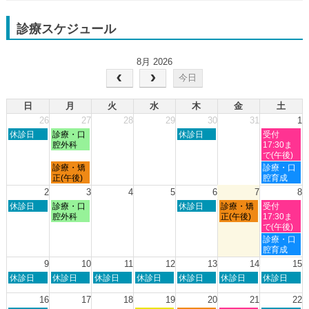
診療スケジュール
8月 2026
今日
日
月
火
水
木
金
土
26
27
28
29
30
31
1
日
月
木
土
休診日
診療・口
休診日
受付
曜
曜
曜
曜
腔外科
17:30ま
日,
日,
日,
日,
で(午後)
7
7
7
8
月
土
診療・矯
診療・口
月
月
月
月
曜
曜
正(午後)
腔育成
26th
27th
30th
1st
日,
日,
2
3
4
5
6
7
8
2026
2026
2026
2026
7
8
日
月
木
金
土
休診日
診療・口
休診日
診療・矯
受付
月
月
曜
曜
曜
曜
曜
腔外科
正(午後)
17:30ま
27th
1st
日,
日,
日,
日,
日,
で(午後)
2026
2026
8
8
8
8
8
土
診療・口
月
月
月
月
月
曜
腔育成
2nd
3rd
6th
7th
8th
日,
9
10
11
12
13
14
15
2026
2026
2026
2026
2026
8
日
月
火
水
木
金
土
休診日
休診日
休診日
休診日
休診日
休診日
休診日
月
曜
曜
曜
曜
曜
曜
曜
8th
日,
日,
日,
日,
日,
日,
日,
16
17
18
19
20
21
22
2026
8
8
8
8
8
8
8