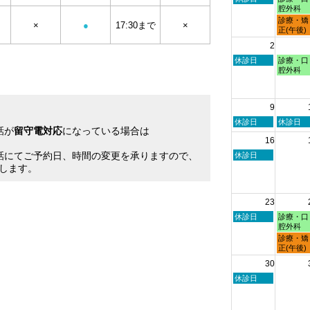
曜
曜
腔外科
日,
日,
月
診療・矯
×
●
17:30まで
×
7
7
曜
正(午後)
月
月
日,
2
26th
27th
7
2026
2026
月
日
月
休診日
診療・口
27th
曜
曜
腔外科
2026
日,
日,
8
8
月
月
9
2nd
3rd
2026
2026
日
月
休診日
休診日
話が
留守電対応
になっている場合は
曜
曜
16
日,
日,
。
8
8
話にてご予約日、時間の変更を承りますので、
日
休診日
月
月
曜
します。
9th
10th
日,
2026
2026
8
月
23
16th
2026
日
月
休診日
診療・口
曜
曜
腔外科
日,
日,
月
診療・矯
8
8
曜
正(午後)
月
月
日,
30
23rd
24th
8
2026
2026
月
日
休診日
24th
曜
2026
日,
8