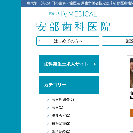
東大阪市鴻池新田の歯科・歯医者 厚生労働省指定臨床研修医療機関 医療
はじめての方へ
施
歯科衛生士求人サイト
カテゴリー
智歯周囲炎(1)
智歯(1)
親知らず(1)
根管治療(2)
歯科麻酔(1)