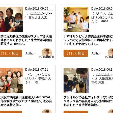
Date:2018.09.05
Date:2018.09.0
こんばんは(●’U`●+
( ´͈ ᗨ `͈ )◞こ
° みなさま大丈...
は ９月になり
たね。 &nbs...
見学に元勤務医の先生がスタッフさん達
日本オリンピック委員会医科学強化
を連れて来られました＊東大阪市鴻池新
ッフの方と安部歯科３０周年記念イ
医療法人I’sMED...
トの打ち合わせをしまし...
詳しく見る
詳しく見る
Author：
Author：
ISHIBASHI
ISHI
Date:2018.07.21
Date:2018.06.1
ヾ(o・_●・)ﾉこん
こんばんは(..
ばんは♪ 姿勢が 大
＜..) 大阪府東
きく、 噛...
市の 鴻池...
大阪市鴻池新田医療法人I’sMEDICAL
プレオルソの会社フォレストワンの
安部歯科医院のブログ＊歯並びと咬み合
Ｖキッズ会の会長さんが安部歯科に
せと姿勢と健...
れました＊東大阪市鴻池...