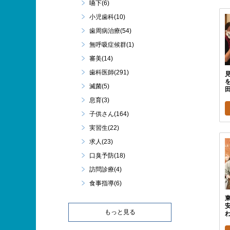
嚥下(6)
小児歯科(10)
歯周病治療(54)
無呼吸症候群(1)
審美(14)
歯科医師(291)
滅菌(5)
田
息育(3)
子供さん(164)
実習生(22)
求人(23)
口臭予防(18)
訪問診療(4)
食事指導(6)
東
もっと見る
わ