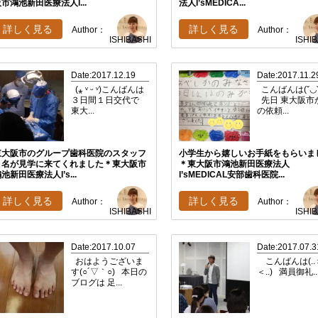
市鴻池新田医療法人I...
法人I’sMEDICA...
詳しく見る
詳しく見る
Author：
Author：
ISHIBASHI
ISHI
Date:2017.12.19
Date:2017.11.2
(⁎ ᵛ ᵕ ᵛ)こんばんは
こんばんは(ˇ◡ˇ 
３日間１日交代で
先日 東大阪市
東大...
の依頼...
東大阪市のグループ歯科医院のスタッフ
小学生から嬉しいお手紙をもらいま
３名が見学に来てくれました＊東大阪市
＊東大阪市鴻池新田医療法人
池新田医療法人I’s...
I’sMEDICAL安部歯科医院...
詳しく見る
詳しく見る
Author：
Author：
ISHIBASHI
ISHI
Date:2017.10.07
Date:2017.07.3
おはようございま
こんばんは(..
す(○´▽｀○) 本日の
＜..) 満員御礼..
ブログは 足...