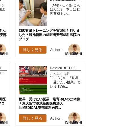
よう
(⋈◍＞◡＜◍) こん
週よ
ばんはぁ 本日は 口
腔育成トレ...
学ん
口腔育成トレーニングを実習生と行いま
安部
した＊鴻池新田の歯医者安部歯科医院の
ブログ
詳しく見る
Author：
BASHI
ISHIBASHI
9
Date:2018.11.02
▽｀
こんにちは(*
.
´╰╯`๓)♬ 『世界
一受けたい授業』と
いう TV番...
田医
世界一受けたい授業 足育ゆびのば体操
ブロ
＊東大阪市鴻池新田医療法人
I’sMEDICAL安部歯科医院...
詳しく見る
Author：
BASHI
ISHIBASHI