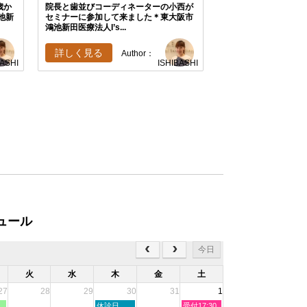
歳か
院長と歯並びコーディネーターの小西が
池新
セミナーに参加して来ました＊東大阪市
鴻池新田医療法人I’s...
詳しく見る
Author：
BASHI
ISHIBASHI
ュール
今日
火
水
木
金
土
27
28
29
30
31
1
木
土
休診日
受付17:30