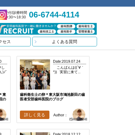
06-6744-4114
受付/診療時間
9:30〜18:30
クセス
よくある質問
0
Date:2019.07.24
申し
こんばんは((´∀｀
)ﾉﾞ
*)) 実習に来て...
＊東
歯科衛生士の卵＊東大阪市鴻池新田の歯
院の
医者安部歯科医院のブログ
詳しく見る
Author：
BASHI
ISHIBASHI
8
Date:2018.12.12