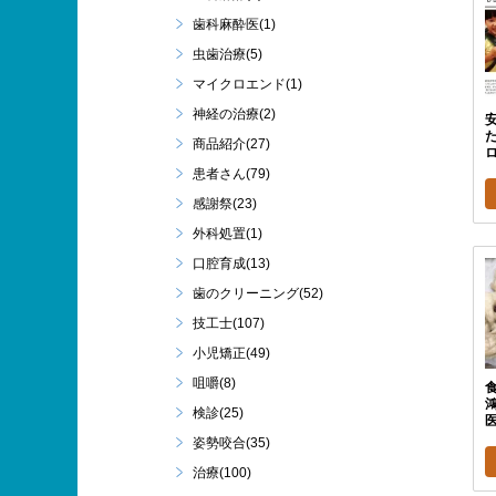
歯科麻酔医(1)
虫歯治療(5)
マイクロエンド(1)
神経の治療(2)
商品紹介(27)
患者さん(79)
感謝祭(23)
外科処置(1)
口腔育成(13)
歯のクリーニング(52)
技工士(107)
小児矯正(49)
咀嚼(8)
鴻
検診(25)
医
姿勢咬合(35)
治療(100)