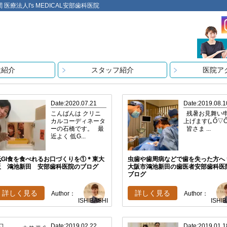
法人I's MEDICAL安部歯科医院
設紹介
スタッフ紹介
医院ア
Date:2020.07.21
Date:2019.08.1
こんばんは クリニ
残暑お見舞い
カルコーディネータ
上げます(｡Ő▽Ő｡
ーの石橋です。 最
皆さま ...
近よく 低G...
低GI食を食べれるお口づくりを①＊東大
虫歯や歯周病などで歯を失った方へ
阪 鴻池新田 安部歯科医院のブログ
大阪市鴻池新田の歯医者安部歯科医
ブログ
詳しく見る
詳しく見る
Author：
Author：
ISHIBASHI
ISHI
Date:2019.02.22
Date:2019.01.1