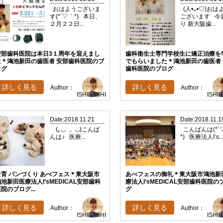
おはようございま
(人•ᴗ•♡)おは
す(*´▽｀*) 本日、
ございます 今
２月２２日...
り 新大阪歯...
安部歯科医院は本日3１周年を迎えまし
歯科衛生士専門学校生に矯正治療を
た＊鴻池新田の歯医者 安部歯科医院のブ
でもらいました＊鴻池新田の歯医者 
ログ
歯科医院のブログ
詳しく見る
詳しく見る
Author：
Author：
ISHIBASHI
ISHI
Date:2018.11.21
Date:2018.11.1
(｡◡ ‿ ◡)こんば
こんばんは(*´
んは♪ 医療...
*) 医療法人I’s..
食育 パンづくり あべフェス＊東大阪市
あべフェスの御礼＊東大阪市鴻池新
池新田医療法人I’sMEDICAL安部歯科
療法人I’sMEDICAL安部歯科医院の
院のブログ...
グ
詳しく見る
詳しく見る
Author：
Author：
ISHIBASHI
ISHI