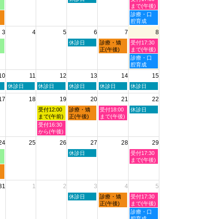
曜
曜
まで(午後)
日,
日,
土
診療・口
7
8
曜
腔育成
月
月
日,
3
4
5
6
7
8
30th
1st
8
2026
2026
月
木
金
土
休診日
診療・矯
受付17:30
1st
曜
曜
曜
正(午後)
まで(午後)
2026
日,
日,
日,
土
診療・口
8
8
8
曜
腔育成
月
月
月
日,
10
11
12
13
14
15
6th
7th
8th
8
2026
2026
2026
月
火
水
木
金
土
休診日
休診日
休診日
休診日
休診日
8th
曜
曜
曜
曜
曜
2026
17
18
19
20
21
22
日,
日,
日,
日,
日,
8
8
8
8
8
水
木
金
土
受付12:00
診療・矯
受付18:00
休診日
月
月
月
月
月
曜
曜
曜
曜
まで(午前)
正(午後)
まで(午後)
11th
12th
13th
14th
15th
日,
日,
日,
日,
水
受付16:30
2026
2026
2026
2026
2026
8
8
8
8
曜
から(午後)
月
月
月
月
日,
24
25
26
27
28
29
19th
20th
21st
22nd
8
2026
2026
2026
2026
月
木
土
休診日
受付17:30
19th
曜
曜
まで(午後)
2026
日,
日,
8
8
月
月
31
1
2
3
4
5
27th
29th
2026
2026
木
金
土
休診日
診療・矯
受付17:30
曜
曜
曜
正(午後)
まで(午後)
日,
日,
日,
土
診療・口
9
9
9
曜
腔育成