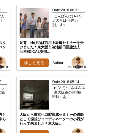
3
Date:2018.08.31
んばん
こんばんは( •ᴗ•○)
まし
足の形は 千差万
別。 &n...
スタ
足育 ゆびのば応用上級編セミナーを受
ベン
けました＊東大阪市鴻池新田医療法人
I’sMEDICAL安部...
詳しく見る
Author：
BASHI
ISHIBASHI
3
Date:2018.05.14
＞◡
(*´∨`*)ﾉこんばんは
大阪
東大阪市の鴻池新
田駅にあ...
方と
大阪から東京へ口腔育成セミナーの講師
来ら
として歯並びコーディネーターの小西が
行って来ました＊東大阪...