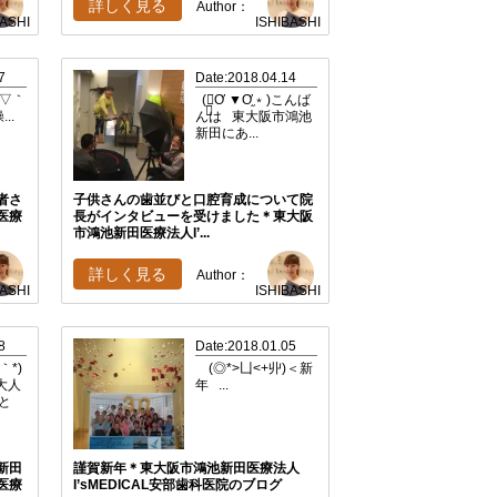
詳しく見る
Author：
BASHI
ISHIBASHI
7
Date:2018.04.14
´▽｀
(﹡֦Ơ ▼Ơ֦﹡)こんば
..
んは 東大阪市鴻池
新田にあ...
者さ
子供さんの歯並びと口腔育成について院
医療
長がインタビューを受けました＊東大阪
市鴻池新田医療法人I’...
詳しく見る
Author：
BASHI
ISHIBASHI
8
Date:2018.01.05
｀*)
(◎*>凵<+丱)＜新
大人
年 ...
と
新田
謹賀新年＊東大阪市鴻池新田医療法人
医療
I’sMEDICAL安部歯科医院のブログ