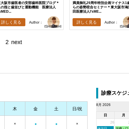
東大阪市歯医者の安部歯科医院ブログ＊
満員御礼29周年特別企画マイナス1
足の指と歯並びと運動機能 医療法人
らの姿勢咬合セミナー＊東大阪市鴻
’sMED...
田医療法人I’sME...
詳しく見る
詳しく見る
Author：
Author：
ISHIBASHI
ISHI
2
next
診療スケジ
8月 2026
木
金
土
日/祝
日
月
26
×
●
●
×
日
月
休診日
診療・口