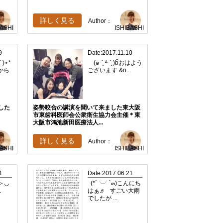
詳しく見る
Author：
BASHI
ISHIBASHI
9
Date:2017.11.10
)⋆*
(๑ ˊ͈ ᐞ ˋ͈ )ƅ̋おはよう
から
ございます &n...
した
姿勢咬合の講演を聞いて来ました東大阪
市東歯科医師会公衆衛生協力会主催＊東
大阪市鴻池新田医療法人...
詳しく見る
Author：
BASHI
ISHIBASHI
1
Date:2017.06.21
＞◡
(*´╰╯`๓)こんにち
.
はぁ♬ すごい大雨
でしたが ...