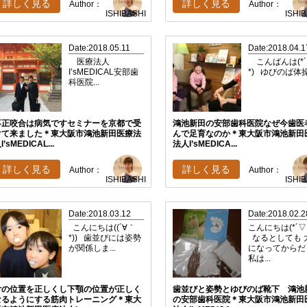
詳しく見る
詳しく見る
Author：
Author：
ISHIBASHI
ISHI
Date:2018.05.11
Date:2018.04.1
医療法人
こんばんは(*
I’sMEDICAL安部歯
*) ゆびのば体操.
科医院...
不正咬合は病気ですセミナーを京都で受
鴻池新田の安部歯科医院なぜ今歯医
けて来ました＊東大阪市鴻池新田医療法
んで足育なのか＊東大阪市鴻池新田
I’sMEDICAL...
法人I’sMEDICA...
詳しく見る
詳しく見る
Author：
Author：
ISHIBASHI
ISHI
Date:2018.03.12
Date:2018.02.2
こんにちは((´∀｀
こんにちは(*´▽
*)) 歯並びには姿勢
なるとしても 
が関係しま...
になってからだ
私は...
舌の位置を正しくし下顎の位置が正しく
歯並びと姿勢とゆびのば靴下 鴻池
なるようにする筋肉トレーニング＊東大
の安部歯科医院＊東大阪市鴻池新田