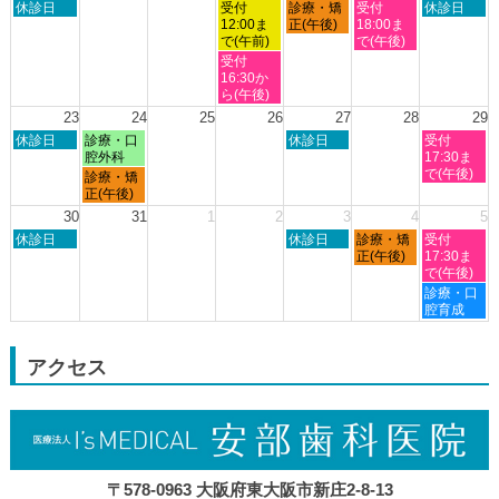
日
水
木
金
土
休診日
受付
診療・矯
受付
休診日
月
月
月
月
月
月
月
曜
曜
曜
曜
曜
12:00ま
正(午後)
18:00ま
9th
10th
11th
12th
13th
14th
15th
日,
日,
日,
日,
日,
で(午前)
で(午後)
2026
2026
2026
2026
2026
2026
2026
8
8
8
8
8
水
受付
月
月
月
月
月
曜
16:30か
16th
19th
20th
21st
22nd
日,
ら(午後)
2026
2026
2026
2026
2026
8
23
24
25
26
27
28
29
月
日
月
木
土
休診日
診療・口
休診日
受付
19th
曜
曜
曜
曜
腔外科
17:30ま
2026
日,
日,
日,
日,
で(午後)
月
診療・矯
8
8
8
8
曜
正(午後)
月
月
月
月
日,
30
31
1
2
3
4
5
23rd
24th
27th
29th
8
日
木
金
土
2026
休診日
2026
2026
休診日
診療・矯
2026
受付
月
曜
曜
曜
曜
正(午後)
17:30ま
24th
日,
日,
日,
日,
で(午後)
2026
8
9
9
9
土
診療・口
月
月
月
月
曜
腔育成
30th
3rd
4th
5th
日,
2026
2026
2026
2026
9
月
アクセス
5th
2026
〒578-0963 大阪府東大阪市新庄2-8-13