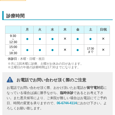
診療時間
月
火
水
木
金
土
日/祝
9:30
●
●
●
×
●
●
×
～
12:30
15:00
17:30
●
●
●
×
●
×
～
まで
18:30
休診日
：木曜・日曜・祝日
※月に1回木曜に診療、土曜がお休みの日があります。
※土曜日の午後の診療時間は17:30までになります。
お電話でお問い合わせ頂く際のご注意
お電話でお問い合わせ頂く際、おかけ頂いたお電話が
留守電対応
に
なっている場合は誠に勝手ながら、
臨時休診
であるとお考え下さ
い。また悪天候等により、ご来院が難しい場合はお電話にてご予約
日、時間の変更を承りますので、
06-6744-4114
におかけ下さい。よ
ろしくお願い致します。