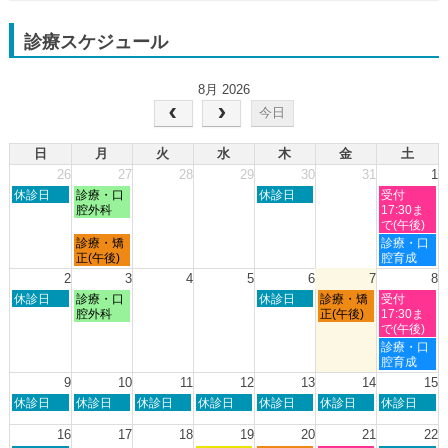
診療スケジュール
8月 2026
今日
日
月
火
水
木
金
土
26
27
28
29
30
31
1
日
月
木
土
休診日
診療・口
休診日
受付
曜
曜
曜
曜
腔外科
17:30ま
日,
日,
日,
日,
で(午後)
7
7
7
8
月
土
診療・矯
診療・口
月
月
月
月
曜
曜
正(午後)
腔育成
26th
27th
30th
1st
日,
日,
2
3
4
5
6
7
8
2026
2026
2026
2026
7
8
日
月
木
金
土
休診日
診療・口
休診日
診療・矯
受付
月
月
曜
曜
曜
曜
曜
腔外科
正(午後)
17:30ま
27th
1st
日,
日,
日,
日,
日,
で(午後)
2026
2026
8
8
8
8
8
土
診療・口
月
月
月
月
月
曜
腔育成
2nd
3rd
6th
7th
8th
日,
9
10
11
12
13
14
15
2026
2026
2026
2026
2026
8
日
月
火
水
木
金
土
休診日
休診日
休診日
休診日
休診日
休診日
休診日
月
曜
曜
曜
曜
曜
曜
曜
8th
日,
日,
日,
日,
日,
日,
日,
16
17
18
19
20
21
22
2026
8
8
8
8
8
8
8