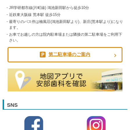
JR学研都市線(片町線) 鴻池新田駅から徒歩10分
近鉄東大阪線 荒本駅 徒歩15分
最寄りのバス停は楠風荘(鴻池新田駅より)、新庄(荒本駅より)になり
ます。
お車でお越しの方は院内駐車場または隣接の第二駐車場をご利用下
さい。
第二駐車場のご案内
SNS