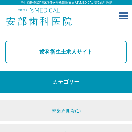
厚生労働省指定臨床研修医療機関 医療法人I’sMEDICAL 安部歯科医院
toggl
navig
歯科衛生士求人サイト
カテゴリー
智歯周囲炎(1)