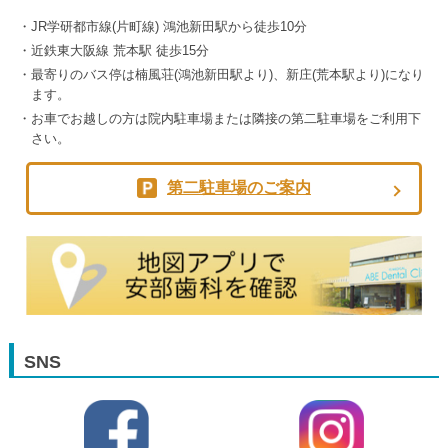
JR学研都市線(片町線) 鴻池新田駅から徒歩10分
近鉄東大阪線 荒本駅 徒歩15分
最寄りのバス停は楠風荘(鴻池新田駅より)、新庄(荒本駅より)になり
ます。
お車でお越しの方は院内駐車場または隣接の第二駐車場をご利用下
さい。
第二駐車場のご案内
SNS