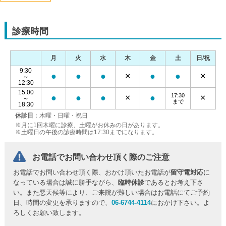
診療時間
月
火
水
木
金
土
日/祝
9:30
●
●
●
×
●
●
×
～
12:30
15:00
17:30
●
●
●
×
●
×
～
まで
18:30
休診日
：木曜・日曜・祝日
※月に1回木曜に診療、土曜がお休みの日があります。
※土曜日の午後の診療時間は17:30までになります。
お電話でお問い合わせ頂く際のご注意
お電話でお問い合わせ頂く際、おかけ頂いたお電話が
留守電対応
に
なっている場合は誠に勝手ながら、
臨時休診
であるとお考え下さ
い。また悪天候等により、ご来院が難しい場合はお電話にてご予約
日、時間の変更を承りますので、
06-6744-4114
におかけ下さい。よ
ろしくお願い致します。