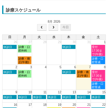
診療スケジュール
8月 2026
今日
日
月
火
水
木
金
土
26
27
28
29
30
31
1
日
月
木
土
休診日
診療・口
休診日
受付
曜
曜
曜
曜
腔外科
17:30ま
日,
日,
日,
日,
で(午後)
7
7
7
8
月
土
診療・矯
診療・口
月
月
月
月
曜
曜
正(午後)
腔育成
26th
27th
30th
1st
日,
日,
2
3
4
5
6
7
8
2026
2026
2026
2026
7
8
日
月
木
金
土
休診日
診療・口
休診日
診療・矯
受付
月
月
曜
曜
曜
曜
曜
腔外科
正(午後)
17:30ま
27th
1st
日,
日,
日,
日,
日,
で(午後)
2026
2026
8
8
8
8
8
土
診療・口
月
月
月
月
月
曜
腔育成
2nd
3rd
6th
7th
8th
日,
9
10
11
12
13
14
15
2026
2026
2026
2026
2026
8
日
月
火
水
木
金
土
休診日
休診日
休診日
休診日
休診日
休診日
休診日
月
曜
曜
曜
曜
曜
曜
曜
8th
日,
日,
日,
日,
日,
日,
日,
16
17
18
19
20
21
22
2026
8
8
8
8
8
8
8