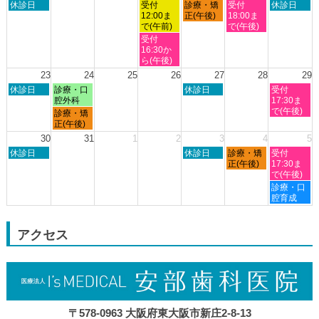
日
水
木
金
土
休診日
受付
診療・矯
受付
休診日
月
月
月
月
月
月
月
曜
曜
曜
曜
曜
12:00ま
正(午後)
18:00ま
9th
10th
11th
12th
13th
14th
15th
日,
日,
日,
日,
日,
で(午前)
で(午後)
2026
2026
2026
2026
2026
2026
2026
8
8
8
8
8
水
受付
月
月
月
月
月
曜
16:30か
16th
19th
20th
21st
22nd
日,
ら(午後)
2026
2026
2026
2026
2026
8
23
24
25
26
27
28
29
月
日
月
木
土
休診日
診療・口
休診日
受付
19th
曜
曜
曜
曜
腔外科
17:30ま
2026
日,
日,
日,
日,
で(午後)
月
診療・矯
8
8
8
8
曜
正(午後)
月
月
月
月
日,
30
31
1
2
3
4
5
23rd
24th
27th
29th
8
日
木
金
土
2026
休診日
2026
2026
休診日
診療・矯
2026
受付
月
曜
曜
曜
曜
正(午後)
17:30ま
24th
日,
日,
日,
日,
で(午後)
2026
8
9
9
9
土
診療・口
月
月
月
月
曜
腔育成
30th
3rd
4th
5th
日,
2026
2026
2026
2026
9
月
アクセス
5th
2026
〒578-0963 大阪府東大阪市新庄2-8-13