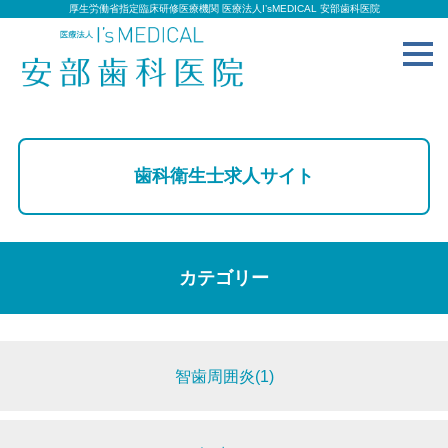
厚生労働省指定臨床研修医療機関 医療法人I’sMEDICAL 安部歯科医院
toggl
navig
歯科衛生士求人サイト
カテゴリー
智歯周囲炎(1)