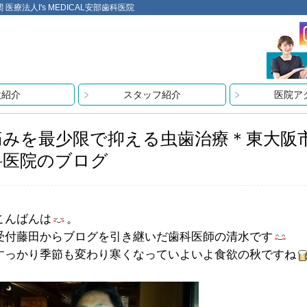
法人I's MEDICAL安部歯科医院
設紹介
スタッフ紹介
医院ア
痛みを最少限で抑える虫歯治療＊東大阪市医療
科医院のブログ
こんばんは
。
受付藤田からブログを引き継いだ歯科医師の清水です
すっかり季節も変わり寒くなっていよいよ食欲の秋ですね