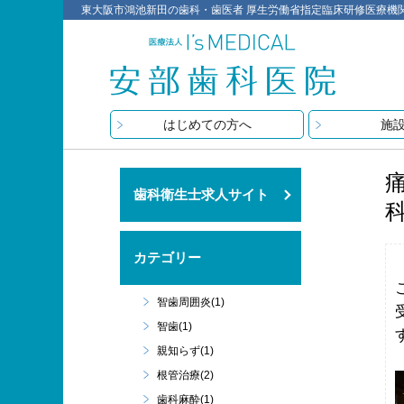
東大阪市鴻池新田の歯科・歯医者 厚生労働省指定臨床研修医療機関 医療
はじめての方へ
施
歯科衛生士求人サイト
カテゴリー
智歯周囲炎(1)
智歯(1)
親知らず(1)
根管治療(2)
歯科麻酔(1)