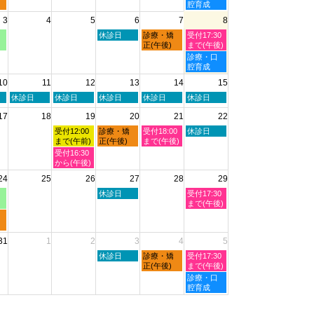
7
8
曜
腔育成
月
月
日,
3
4
5
6
7
8
30th
1st
8
2026
2026
月
木
金
土
休診日
診療・矯
受付17:30
1st
曜
曜
曜
正(午後)
まで(午後)
2026
日,
日,
日,
土
診療・口
8
8
8
曜
腔育成
月
月
月
日,
10
11
12
13
14
15
6th
7th
8th
8
2026
2026
2026
月
火
水
木
金
土
休診日
休診日
休診日
休診日
休診日
8th
曜
曜
曜
曜
曜
2026
17
18
19
20
21
22
日,
日,
日,
日,
日,
8
8
8
8
8
水
木
金
土
受付12:00
診療・矯
受付18:00
休診日
月
月
月
月
月
曜
曜
曜
曜
まで(午前)
正(午後)
まで(午後)
11th
12th
13th
14th
15th
日,
日,
日,
日,
水
受付16:30
2026
2026
2026
2026
2026
8
8
8
8
曜
から(午後)
月
月
月
月
日,
24
25
26
27
28
29
19th
20th
21st
22nd
8
2026
2026
2026
2026
月
木
土
休診日
受付17:30
19th
曜
曜
まで(午後)
2026
日,
日,
8
8
月
月
31
1
2
3
4
5
27th
29th
2026
2026
木
金
土
休診日
診療・矯
受付17:30
曜
曜
曜
正(午後)
まで(午後)
日,
日,
日,
土
診療・口
9
9
9
曜
腔育成
月
月
月
日,
3rd
4th
5th
9