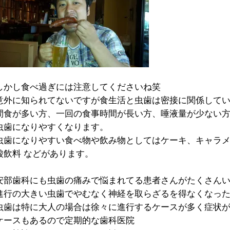
しかし食べ過ぎには注意してくださいね笑
意外に知られてないですが食生活と虫歯は密接に関係して
間食が多い方、一回の食事時間が長い方、唾液量が少ない
虫歯になりやすくなります。
虫歯になりやすい食べ物や飲み物としてはケーキ、キャラ
酸飲料 などがあります。
安部歯科にも虫歯の痛みで悩まれてる患者さんがたくさん
進行の大きい虫歯でやむなく神経を取らざるを得なくなっ
虫歯は特に大人の場合は徐々に進行するケースが多く症状
ケースもあるので定期的な歯科医院