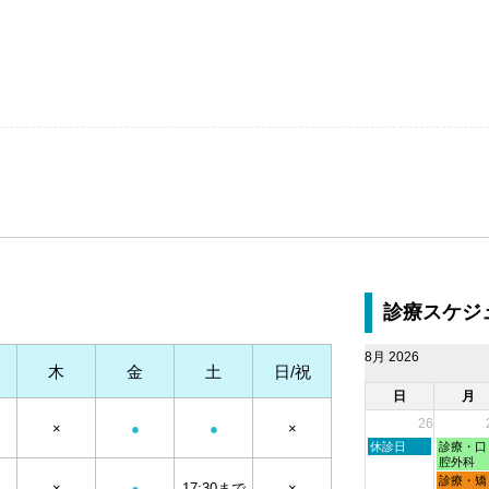
診療スケジ
8月 2026
木
金
土
日/祝
日
月
26
×
●
●
×
日
月
休診日
診療・口
曜
曜
腔外科
日,
日,
月
診療・矯
×
●
17:30まで
×