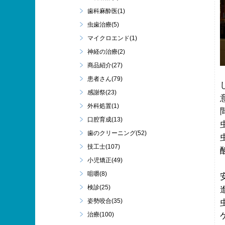
歯科麻酔医(1)
虫歯治療(5)
マイクロエンド(1)
神経の治療(2)
商品紹介(27)
患者さん(79)
感謝祭(23)
外科処置(1)
口腔育成(13)
歯のクリーニング(52)
技工士(107)
小児矯正(49)
咀嚼(8)
検診(25)
姿勢咬合(35)
治療(100)