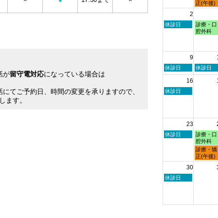
7
7
曜
正(午後)
月
月
日,
2
26th
27th
7
2026
2026
月
日
月
休診日
診療・口
27th
曜
曜
腔外科
2026
日,
日,
8
8
月
月
9
2nd
3rd
2026
2026
日
月
休診日
休診日
話が
留守電対応
になっている場合は
曜
曜
16
日,
日,
。
8
8
話にてご予約日、時間の変更を承りますので、
日
休診日
月
月
曜
します。
9th
10th
日,
2026
2026
8
月
23
16th
2026
日
月
休診日
診療・口
曜
曜
腔外科
日,
日,
月
診療・矯
8
8
曜
正(午後)
月
月
日,
30
23rd
24th
8
2026
2026
月
日
休診日
24th
曜
2026
日,
8
月
30th