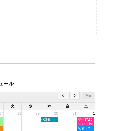
ュール
今日
火
水
木
金
土
27
28
29
30
31
1
木
土
休診日
受付17:30
曜
曜
まで(午後)
日,
日,
土
診療・口