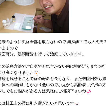
従来のように虫歯全部を取らないので 無麻酔下でも大丈夫
いますので
表面麻酔、浸潤麻酔も行って治療していきます。
この治療方法でご自身でも気付かない内に神経近くまで進
より高くなりました
神経を残せることで歯の寿命も長くなり、また来院回数も
生体への副作用もかなり低いので小児から高齢者、妊婦の
少しでもお悩みがある方は気軽にご相談下さいね
次は技工士の澤に引き継ぎたいと思います