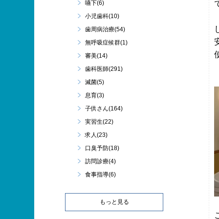
嚥下(6)
小児歯科(10)
歯周病治療(54)
無呼吸症候群(1)
審美(14)
歯科医師(291)
滅菌(5)
息育(3)
子供さん(164)
実習生(22)
求人(23)
口臭予防(18)
訪問診療(4)
食事指導(6)
もっと見る