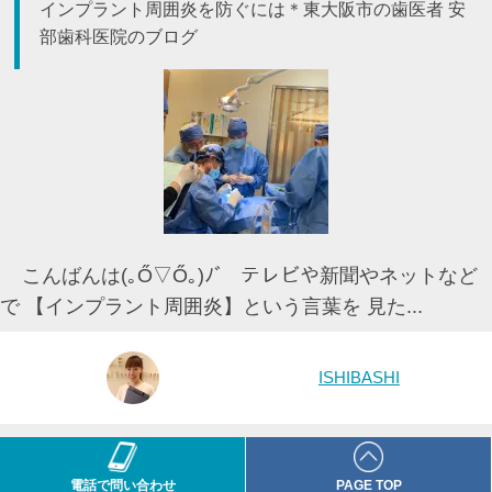
インプラント周囲炎を防ぐには＊東大阪市の歯医者 安
部歯科医院のブログ
こんばんは(｡Ő▽Ő｡)ﾉﾞ テレビや新聞やネットなど
で 【インプラント周囲炎】という言葉を 見た...
ISHIBASHI
電話で問い合わせ
PAGE TOP