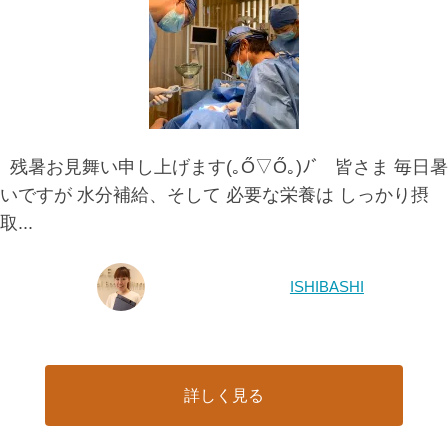
残暑お見舞い申し上げます(｡Ő▽Ő｡)ﾉﾞ 皆さま 毎日暑
いですが 水分補給、そして 必要な栄養は しっかり摂
取...
ISHIBASHI
詳しく見る