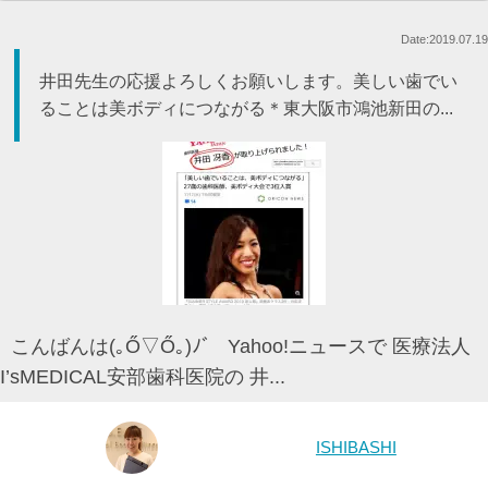
Date:2019.07.19
井田先生の応援よろしくお願いします。美しい歯でい
ることは美ボディにつながる＊東大阪市鴻池新田の...
こんばんは(｡Ő▽Ő｡)ﾉﾞ Yahoo!ニュースで 医療法人
I’sMEDICAL安部歯科医院の 井...
ISHIBASHI