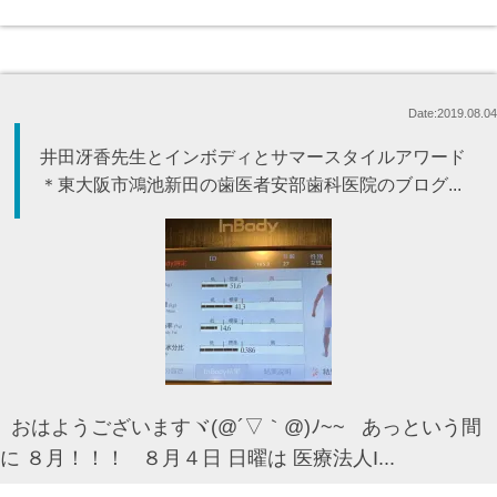
Date:2019.08.04
井田冴香先生とインボディとサマースタイルアワード
＊東大阪市鴻池新田の歯医者安部歯科医院のブログ...
おはようございますヾ(@´▽｀@)ﾉ~~ あっという間
に ８月！！！ ８月４日 日曜は 医療法人I...