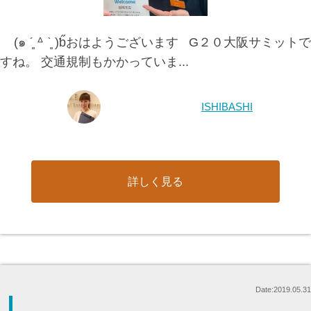
(๑ ˊ͈ ᐞ ˋ͈ )ƅ̋おはようございます G２０大阪サミットで
すね。 交通規制もかかっていま...
ISHIBASHI
詳しく見る
Date:2019.05.31