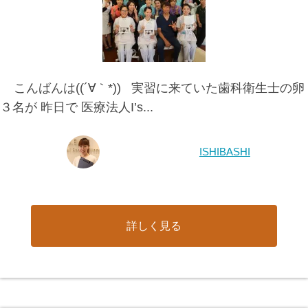
こんばんは((´∀｀*)) 実習に来ていた歯科衛生士の卵
３名が 昨日で 医療法人I’s...
ISHIBASHI
詳しく見る