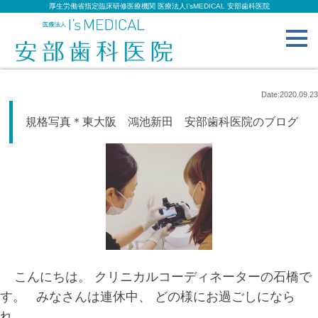
厚生労働省指定臨床研修医療機関 医療法人I’sMEDICAL 安部歯科医院
toggl
navig
Date:2020.09.23
規格写真＊東大阪 鴻池新田 安部歯科医院のブログ
こんにちは。 クリニカルコーディネーターの石橋で
す。 みなさんは連休中、 どの様にお過ごしになら
れ...