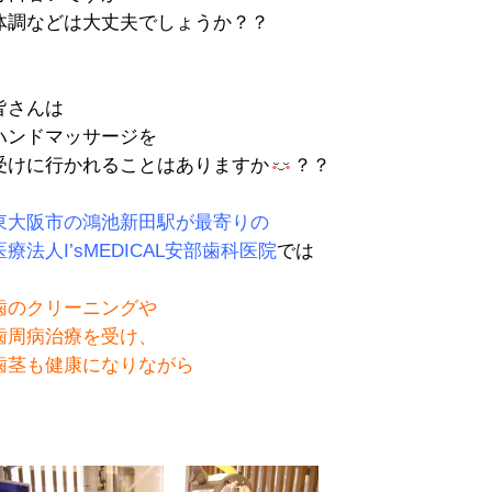
体調などは大丈夫でしょうか？？
皆さんは
ハンドマッサージを
受けに行かれることはありますか
？？
東大阪市の鴻池新田駅が最寄りの
医療法人I’sMEDICAL安部歯科医院
では
歯のクリーニングや
歯周病治療を受け、
歯茎も健康になりながら