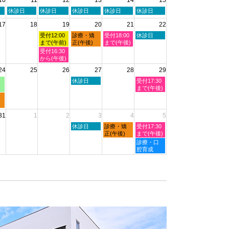
6th
7th
8th
8
2026
2026
2026
月
火
水
木
金
土
休診日
休診日
休診日
休診日
休診日
8th
曜
曜
曜
曜
曜
2026
17
18
19
20
21
22
日,
日,
日,
日,
日,
8
8
8
8
8
水
木
金
土
受付12:00
診療・矯
受付18:00
休診日
月
月
月
月
月
曜
曜
曜
曜
まで(午前)
正(午後)
まで(午後)
11th
12th
13th
14th
15th
日,
日,
日,
日,
水
受付16:30
2026
2026
2026
2026
2026
8
8
8
8
曜
から(午後)
月
月
月
月
日,
24
25
26
27
28
29
19th
20th
21st
22nd
8
2026
2026
2026
2026
月
木
土
休診日
受付17:30
19th
曜
曜
まで(午後)
2026
日,
日,
8
8
月
月
31
1
2
3
4
5
27th
29th
2026
2026
木
金
土
休診日
診療・矯
受付17:30
曜
曜
曜
正(午後)
まで(午後)
日,
日,
日,
土
診療・口
9
9
9
曜
腔育成
月
月
月
日,
3rd
4th
5th
9
2026
2026
2026
月
5th
2026