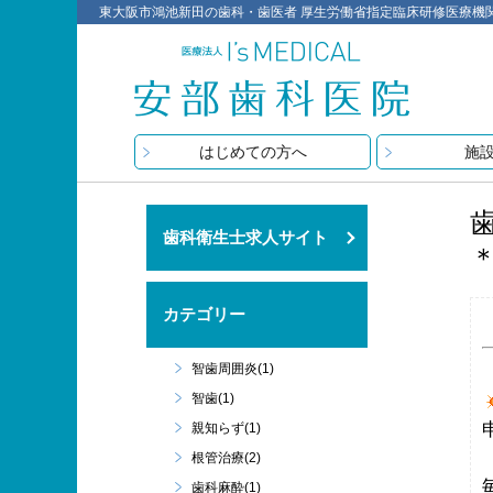
東大阪市鴻池新田の歯科・歯医者 厚生労働省指定臨床研修医療機関 医療
はじめての方へ
施
歯科衛生士求人サイト
カテゴリー
智歯周囲炎(1)
智歯(1)
親知らず(1)
根管治療(2)
歯科麻酔(1)