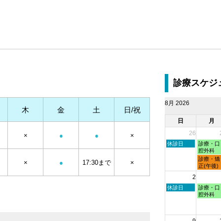
診療スケジ
8月 2026
木
金
土
日/祝
日
月
26
×
●
●
×
日
月
休診日
診療・口
曜
曜
腔外科
日,
日,
月
診療・矯
×
●
17:30まで
×
7
7
曜
正(午後)
月
月
日,
2
26th
27th
7
2026
2026
月
日
月
休診日
診療・口
27th
曜
曜
腔外科
2026
日,
日,
8
8
月
月
9