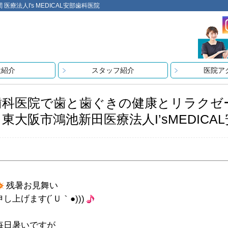
法人I's MEDICAL安部歯科医院
設紹介
スタッフ紹介
医院ア
歯科医院で歯と歯ぐきの健康とリラクゼ
＊東大阪市鴻池新田医療法人I’sMEDIC
残暑お見舞い
申し上げます(´Ｕ｀●)))
毎日暑いですが