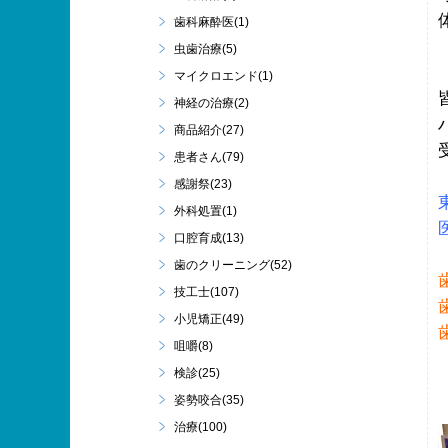
歯科麻酔医(1)
虫歯治療(5)
マイクロエンド(1)
神経の治療(2)
商品紹介(27)
患者さん(79)
感謝祭(23)
外科処置(1)
口腔育成(13)
歯のクリーニング(52)
技工士(107)
小児矯正(49)
咀嚼(8)
検診(25)
姿勢咬合(35)
治療(100)