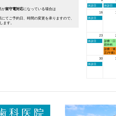
2nd
3rd
2026
2026
日
月
休診日
休診日
話が
留守電対応
になっている場合は
曜
曜
16
日,
日,
。
8
8
話にてご予約日、時間の変更を承りますので、
日
休診日
月
月
曜
します。
9th
10th
日,
2026
2026
8
月
23
16th
2026
日
月
休診日
診療・口
曜
曜
腔外科
日,
日,
月
診療・矯
8
8
曜
正(午後)
月
月
日,
30
23rd
24th
8
2026
2026
月
日
休診日
24th
曜
2026
日,
8
月
30th
2026