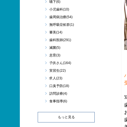
嚥下(6)
小児歯科(10)
歯周病治療(54)
無呼吸症候群(1)
審美(14)
歯科医師(291)
滅菌(5)
息育(3)
子供さん(164)
実習生(22)
求人(23)
口臭予防(18)
訪問診療(4)
食事指導(6)
もっと見る