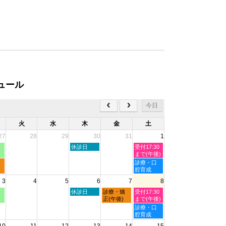
ュール
今日
火
水
木
金
土
27
28
29
30
31
1
木
土
休診日
受付17:30
曜
曜
まで(午後)
日,
日,
土
診療・口
7
8
曜
腔育成
月
月
日,
3
4
5
6
7
8
30th
1st
8
2026
2026
月
木
金
土
休診日
診療・矯
受付17:30
1st
曜
曜
曜
正(午後)
まで(午後)
2026
日,
日,
日,
土
診療・口
8
8
8
曜
腔育成
月
月
月
日,
10
11
12
13
14
15