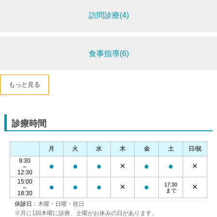
訪問診療(4)
食事指導(6)
もっと見る
診療時間
月
火
水
木
金
土
日/祝
9:30
●
●
●
×
●
●
×
～
12:30
15:00
17:30
●
●
●
×
●
×
～
まで
18:30
休診日
：木曜・日曜・祝日
※月に1回木曜に診療、土曜がお休みの日があります。