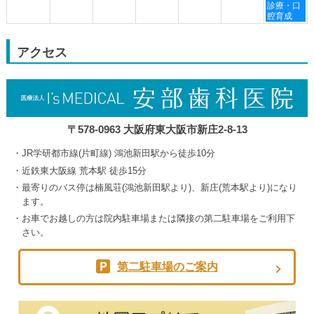
8
9
9
9
土
診療・口
月
月
月
月
曜
腔育成
30th
3rd
4th
5th
日,
2026
2026
2026
2026
9
月
アクセス
5th
2026
〒578-0963 大阪府東大阪市新庄2-8-13
JR学研都市線(片町線) 鴻池新田駅から徒歩10分
近鉄東大阪線 荒本駅 徒歩15分
最寄りのバス停は楠風荘(鴻池新田駅より)、新庄(荒本駅より)になり
ます。
お車でお越しの方は院内駐車場または隣接の第二駐車場をご利用下
さい。
第二駐車場のご案内