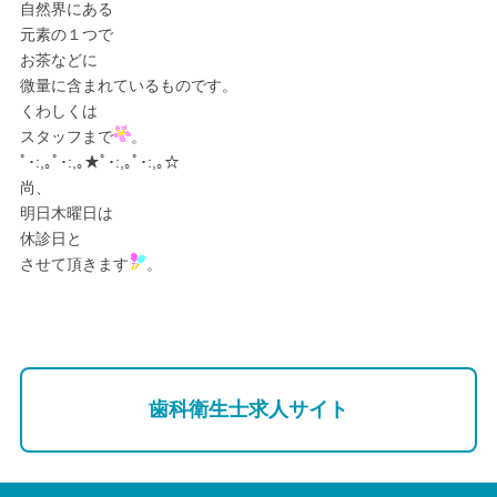
自然界にある
元素の１つで
お茶などに
微量に含まれているものです。
くわしくは
スタッフまで
。
ﾟ･:,｡ﾟ･:,｡★ﾟ･:,｡ﾟ･:,｡☆
尚、
明日木曜日は
休診日と
させて頂きます
。
歯科衛生士求人サイト