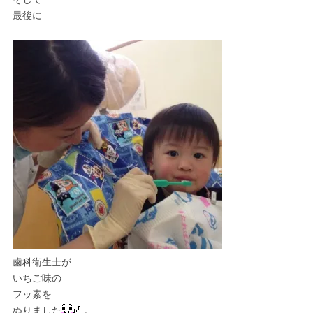
最後に
歯科衛生士が
いちご味の
フッ素を
ぬりました
。