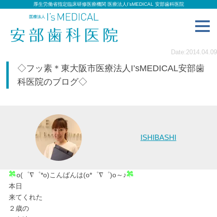
厚生労働省指定臨床研修医療機関 医療法人I’sMEDICAL 安部歯科医院
toggl
navig
Date:2014.04.09
◇フッ素＊東大阪市医療法人I’sMEDICAL安部歯
科医院のブログ◇
ISHIBASHI
o(゜∇゜*o)こんばんは(o*゜∇゜)o～♪
本日
来てくれた
２歳の