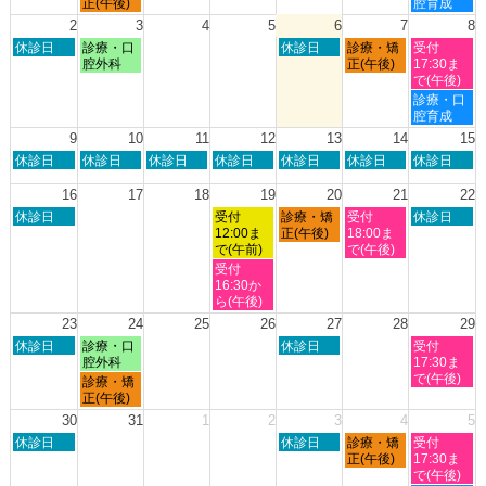
曜
曜
正(午後)
腔育成
26th
27th
30th
1st
日,
日,
2
3
4
5
6
7
8
2026
2026
2026
2026
7
8
日
月
木
金
土
休診日
診療・口
休診日
診療・矯
受付
月
月
曜
曜
曜
曜
曜
腔外科
正(午後)
17:30ま
27th
1st
日,
日,
日,
日,
日,
で(午後)
2026
2026
8
8
8
8
8
土
診療・口
月
月
月
月
月
曜
腔育成
2nd
3rd
6th
7th
8th
日,
9
10
11
12
13
14
15
2026
2026
2026
2026
2026
8
日
月
火
水
木
金
土
休診日
休診日
休診日
休診日
休診日
休診日
休診日
月
曜
曜
曜
曜
曜
曜
曜
8th
日,
日,
日,
日,
日,
日,
日,
16
17
18
19
20
21
22
2026
8
8
8
8
8
8
8
日
水
木
金
土
休診日
受付
診療・矯
受付
休診日
月
月
月
月
月
月
月
曜
曜
曜
曜
曜
12:00ま
正(午後)
18:00ま
9th
10th
11th
12th
13th
14th
15th
日,
日,
日,
日,
日,
で(午前)
で(午後)
2026
2026
2026
2026
2026
2026
2026
8
8
8
8
8
水
受付
月
月
月
月
月
曜
16:30か
16th
19th
20th
21st
22nd
日,
ら(午後)
2026
2026
2026
2026
2026
8
23
24
25
26
27
28
29
月
日
月
木
土
休診日
診療・口
休診日
受付
19th
曜
曜
曜
曜
腔外科
17:30ま
2026
日,
日,
日,
日,
で(午後)
月
診療・矯
8
8
8
8
曜
正(午後)
月
月
月
月
日,
30
31
1
2
3
4
5
23rd
24th
27th
29th
8
日
木
金
土
2026
休診日
2026
2026
休診日
診療・矯
2026
受付
月
曜
曜
曜
曜
正(午後)
17:30ま
24th
日,
日,
日,
日,
で(午後)
2026