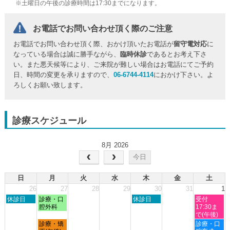
※土曜日の午後の診療時間は17:30までになります。
お電話でお問い合わせ頂く際のご注意
お電話でお問い合わせ頂く際、おかけ頂いたお電話が
留守電対応
に
なっている場合は誠に勝手ながら、
臨時休診
であるとお考え下さ
い。また悪天候等により、ご来院が難しい場合はお電話にてご予約
日、時間の変更を承りますので、
06-6744-4114
におかけ下さい。よ
ろしくお願い致します。
診療スケジュール
8月 2026
今日
日
月
火
水
木
金
土
26
27
28
29
30
31
1
日
月
木
土
休診日
診療・口
休診日
受付
曜
曜
曜
曜
腔外科
17:30ま
日,
日,
日,
日,
で(午後)
7
7
7
8
月
土
診療・矯
診療・口
月
月
月
月