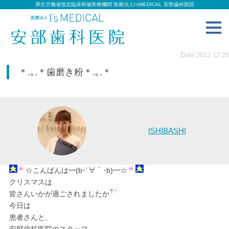
厚生労働省指定臨床研修医療機関 医療法人I’sMEDICAL 安部歯科医院
toggl
navig
Date:2012.12.26
＊.｡.＊歯磨き粉＊.｡.＊
ISHIBASHI
☆こんばんは━(b･´∀｀･b)━☆
クリスマスは
皆さんいかが過ごされましたか
今日は
患者さんと、