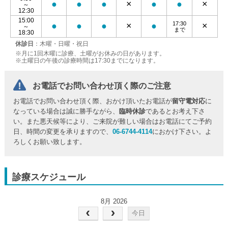
●
●
●
×
●
●
×
～
12:30
15:00
17:30
●
●
●
×
●
×
～
まで
18:30
休診日
：木曜・日曜・祝日
※月に1回木曜に診療、土曜がお休みの日があります。
※土曜日の午後の診療時間は17:30までになります。
お電話でお問い合わせ頂く際のご注意
お電話でお問い合わせ頂く際、おかけ頂いたお電話が
留守電対応
に
なっている場合は誠に勝手ながら、
臨時休診
であるとお考え下さ
い。また悪天候等により、ご来院が難しい場合はお電話にてご予約
日、時間の変更を承りますので、
06-6744-4114
におかけ下さい。よ
ろしくお願い致します。
診療スケジュール
8月 2026
今日