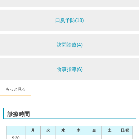
口臭予防(18)
訪問診療(4)
食事指導(6)
もっと見る
診療時間
月
火
水
木
金
土
日/祝
9:30