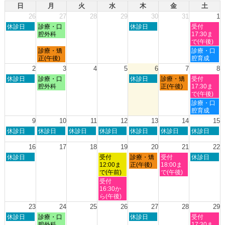
日
月
火
水
木
金
土
26
27
28
29
30
31
1
日
月
木
土
休診日
診療・口
休診日
受付
曜
曜
曜
曜
腔外科
17:30ま
日,
日,
日,
日,
で(午後)
7
7
7
8
月
土
診療・矯
診療・口
月
月
月
月
曜
曜
正(午後)
腔育成
26th
27th
30th
1st
日,
日,
2
3
4
5
6
7
8
2026
2026
2026
2026
7
8
日
月
木
金
土
休診日
診療・口
休診日
診療・矯
受付
月
月
曜
曜
曜
曜
曜
腔外科
正(午後)
17:30ま
27th
1st
日,
日,
日,
日,
日,
で(午後)
2026
2026
8
8
8
8
8
土
診療・口
月
月
月
月
月
曜
腔育成
2nd
3rd
6th
7th
8th
日,
9
10
11
12
13
14
15
2026
2026
2026
2026
2026
8
日
月
火
水
木
金
土
休診日
休診日
休診日
休診日
休診日
休診日
休診日
月
曜
曜
曜
曜
曜
曜
曜
8th
日,
日,
日,
日,
日,
日,
日,
16
17
18
19
20
21
22
2026
8
8
8
8
8
8
8
日
水
木
金
土
休診日
受付
診療・矯
受付
休診日
月
月
月
月
月
月
月
曜
曜
曜
曜
曜
12:00ま
正(午後)
18:00ま
9th
10th
11th
12th
13th
14th
15th
日,
日,
日,
日,
日,
で(午前)
で(午後)
2026
2026
2026
2026
2026
2026
2026
8
8
8
8
8
水
受付
月
月
月
月
月
曜
16:30か
16th
19th
20th
21st
22nd
日,
ら(午後)
2026
2026
2026
2026
2026
8
23
24
25
26
27
28
29
月
日
月
木
土
休診日
診療・口
休診日
受付
19th
曜
曜
曜
曜
腔外科
17:30ま