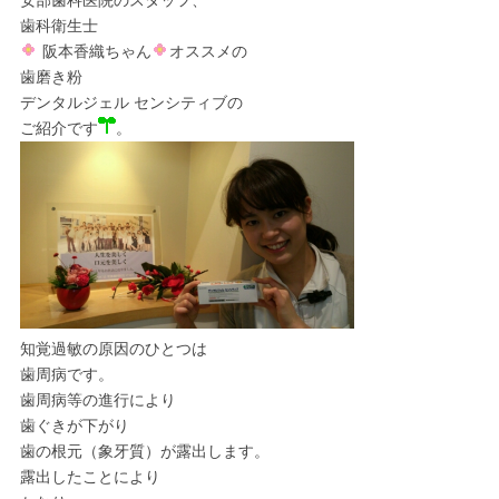
安部歯科医院のスタッフ、
歯科衛生士
阪本香織ちゃん
オススメの
歯磨き粉
デンタルジェル センシティブの
ご紹介です
。
知覚過敏の原因のひとつは
歯周病です。
歯周病等の進行により
歯ぐきが下がり
歯の根元（象牙質）が露出します。
露出したことにより