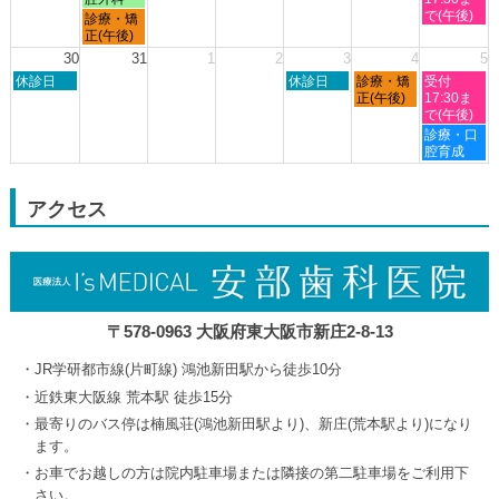
2026
日,
日,
日,
日,
で(午後)
月
診療・矯
8
8
8
8
曜
正(午後)
月
月
月
月
日,
30
31
1
2
3
4
5
23rd
24th
27th
29th
8
日
木
金
土
2026
休診日
2026
2026
休診日
診療・矯
2026
受付
月
曜
曜
曜
曜
正(午後)
17:30ま
24th
日,
日,
日,
日,
で(午後)
2026
8
9
9
9
土
診療・口
月
月
月
月
曜
腔育成
30th
3rd
4th
5th
日,
2026
2026
2026
2026
9
月
アクセス
5th
2026
〒578-0963 大阪府東大阪市新庄2-8-13
JR学研都市線(片町線) 鴻池新田駅から徒歩10分
近鉄東大阪線 荒本駅 徒歩15分
最寄りのバス停は楠風荘(鴻池新田駅より)、新庄(荒本駅より)になり
ます。
お車でお越しの方は院内駐車場または隣接の第二駐車場をご利用下
さい。