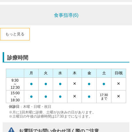
食事指導(6)
もっと見る
診療時間
月
火
水
木
金
土
日/祝
9:30
●
●
●
×
●
●
×
～
12:30
15:00
17:30
●
●
●
×
●
×
～
まで
18:30
休診日
：木曜・日曜・祝日
※月に1回木曜に診療、土曜がお休みの日があります。
※土曜日の午後の診療時間は17:30までになります。
お電話でお問い合わせ頂く際のご注意