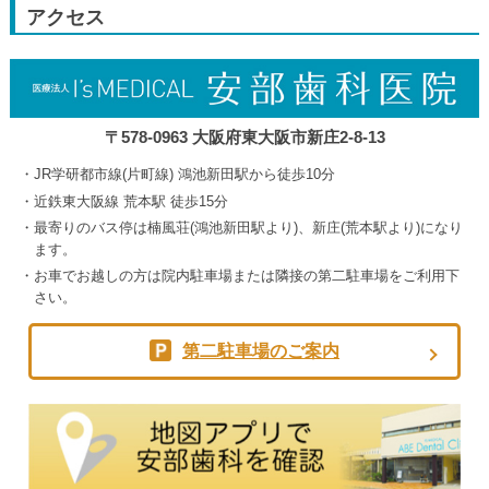
月
アクセス
5th
2026
〒578-0963 大阪府東大阪市新庄2-8-13
JR学研都市線(片町線) 鴻池新田駅から徒歩10分
近鉄東大阪線 荒本駅 徒歩15分
最寄りのバス停は楠風荘(鴻池新田駅より)、新庄(荒本駅より)になり
ます。
お車でお越しの方は院内駐車場または隣接の第二駐車場をご利用下
さい。
第二駐車場のご案内