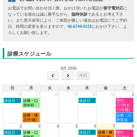
お電話でお問い合わせ頂く際、おかけ頂いたお電話が
留守電対応
に
なっている場合は誠に勝手ながら、
臨時休診
であるとお考え下さ
い。また悪天候等により、ご来院が難しい場合はお電話にてご予約
日、時間の変更を承りますので、
06-6744-4114
におかけ下さい。よ
ろしくお願い致します。
診療スケジュール
8月 2026
今日
日
月
火
水
木
金
土
26
27
28
29
30
31
1
日
月
木
土
休診日
診療・口
休診日
受付
曜
曜
曜
曜
腔外科
17:30ま
日,
日,
日,
日,
で(午後)
7
7
7
8
月
土
診療・矯
診療・口
月
月
月
月
曜
曜
正(午後)
腔育成
26th
27th
30th
1st
日,
日,
2
3
4
5
6
7
8
2026
2026
2026
2026
7
8
日
月
木
金
土
休診日
診療・口
休診日
診療・矯
受付
月
月
曜
曜
曜
曜
曜
腔外科
正(午後)
17:30ま