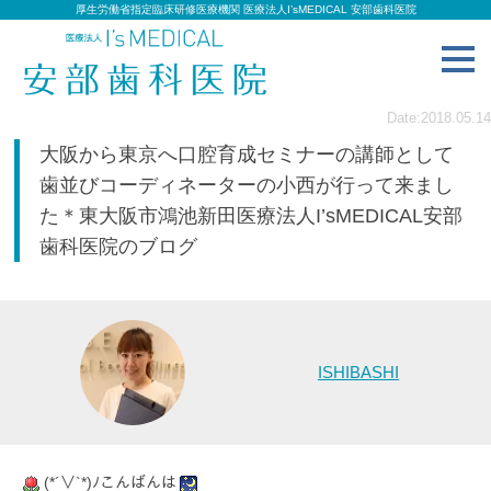
厚生労働省指定臨床研修医療機関 医療法人I’sMEDICAL 安部歯科医院
toggl
navig
Date:2018.05.14
大阪から東京へ口腔育成セミナーの講師として
歯並びコーディネーターの小西が行って来まし
た＊東大阪市鴻池新田医療法人I’sMEDICAL安部
歯科医院のブログ
ISHIBASHI
(*´∨`*)ﾉこんばんは