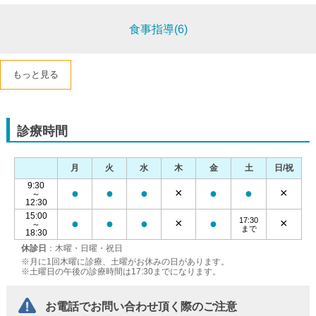
食事指導(6)
もっと見る
診療時間
月
火
水
木
金
土
日/祝
9:30
●
●
●
×
●
●
×
～
12:30
15:00
17:30
●
●
●
×
●
×
～
まで
18:30
休診日
：木曜・日曜・祝日
※月に1回木曜に診療、土曜がお休みの日があります。
※土曜日の午後の診療時間は17:30までになります。
お電話でお問い合わせ頂く際のご注意