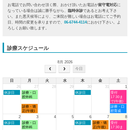
お電話でお問い合わせ頂く際、おかけ頂いたお電話が
留守電対応
に
なっている場合は誠に勝手ながら、
臨時休診
であるとお考え下さ
い。また悪天候等により、ご来院が難しい場合はお電話にてご予約
日、時間の変更を承りますので、
06-6744-4114
におかけ下さい。よ
ろしくお願い致します。
診療スケジュール
8月 2026
今日
日
月
火
水
木
金
土
26
27
28
29
30
31
1
日
月
木
土
休診日
診療・口
休診日
受付
曜
曜
曜
曜
腔外科
17:30ま
日,
日,
日,
日,
で(午後)
7
7
7
8
月
土
診療・矯
診療・口
月
月
月
月
曜
曜
正(午後)
腔育成
26th
27th
30th
1st
日,
日,
2
3
4
5
6
7
8
2026
2026
2026
2026
7
8
日
月
木
金
土
休診日
診療・口
休診日
診療・矯
受付
月
月
曜
曜
曜
曜
曜
腔外科
正(午後)
17:30ま
27th
1st