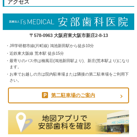
アクセス
5th
2026
〒578-0963 大阪府東大阪市新庄2-8-13
JR学研都市線(片町線) 鴻池新田駅から徒歩10分
近鉄東大阪線 荒本駅 徒歩15分
最寄りのバス停は楠風荘(鴻池新田駅より)、新庄(荒本駅より)になり
ます。
お車でお越しの方は院内駐車場または隣接の第二駐車場をご利用下
さい。
第二駐車場のご案内