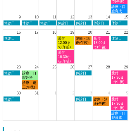
日,
日,
日,
日,
日,
で(午後)
2026
2026
8
8
8
8
8
土
診療・口
月
月
月
月
月
曜
腔育成
2nd
3rd
6th
7th
8th
日,
9
10
11
12
13
14
15
2026
2026
2026
2026
2026
8
日
月
火
水
木
金
土
休診日
休診日
休診日
休診日
休診日
休診日
休診日
月
曜
曜
曜
曜
曜
曜
曜
8th
日,
日,
日,
日,
日,
日,
日,
16
17
18
19
20
21
22
2026
8
8
8
8
8
8
8
日
水
木
金
土
休診日
受付
診療・矯
受付
休診日
月
月
月
月
月
月
月
曜
曜
曜
曜
曜
12:00ま
正(午後)
18:00ま
9th
10th
11th
12th
13th
14th
15th
日,
日,
日,
日,
日,
で(午前)
で(午後)
2026
2026
2026
2026
2026
2026
2026
8
8
8
8
8
水
受付
月
月
月
月
月
曜
16:30か
16th
19th
20th
21st
22nd
日,
ら(午後)
2026
2026
2026
2026
2026
8
23
24
25
26
27
28
29
月
日
月
木
土
休診日
診療・口
休診日
受付
19th
曜
曜
曜
曜
腔外科
17:30ま
2026
日,
日,
日,
日,
で(午後)
月
診療・矯
8
8
8
8
曜
正(午後)
月
月
月
月
日,
30
31
1
2
3
4
5
23rd
24th
27th
29th
8
日
木
金
土
2026
休診日
2026
2026
休診日
診療・矯
2026
受付
月
曜
曜
曜
曜
正(午後)
17:30ま
24th
日,
日,
日,
日,
で(午後)
2026
8
9
9
9
土
診療・口
月
月
月
月
曜
腔育成
30th
3rd
4th
5th
日,
2026
2026
2026
2026
9
月