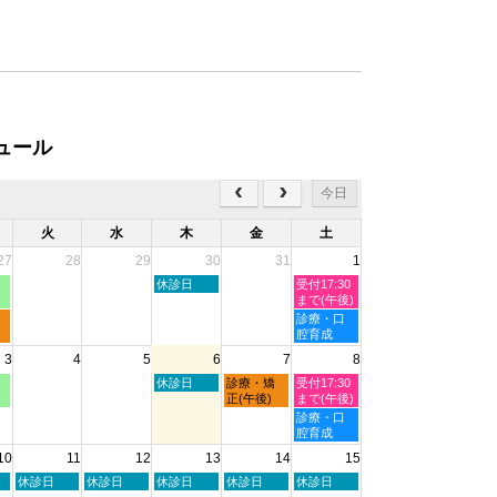
ュール
今日
火
水
木
金
土
27
28
29
30
31
1
木
土
休診日
受付17:30
曜
曜
まで(午後)
日,
日,
土
診療・口
7
8
曜
腔育成
月
月
日,
3
4
5
6
7
8
30th
1st
8
2026
2026
月
木
金
土
休診日
診療・矯
受付17:30
1st
曜
曜
曜
正(午後)
まで(午後)
2026
日,
日,
日,
土
診療・口
8
8
8
曜
腔育成
月
月
月
日,
10
11
12
13
14
15
6th
7th
8th
8
2026
2026
2026
月
火
水
木
金
土
休診日
休診日
休診日
休診日
休診日
8th
曜
曜
曜
曜
曜