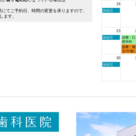
16
日,
日,
。
8
8
話にてご予約日、時間の変更を承りますので、
日
休診日
月
月
曜
します。
9th
10th
日,
2026
2026
8
月
23
16th
2026
日
月
休診日
診療・口
曜
曜
腔外科
日,
日,
月
診療・矯
8
8
曜
正(午後)
月
月
日,
30
23rd
24th
8
2026
2026
月
日
休診日
24th
曜
2026
日,
8
月
30th
2026