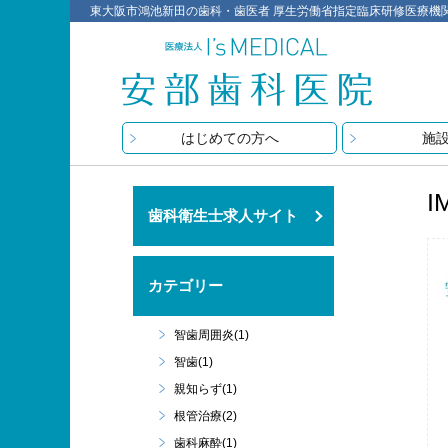
東大阪市鴻池新田の歯科・歯医者 厚生労働省指定臨床研修医療機関 医療
はじめての方へ
施
I
歯科衛生士求人サイト
カテゴリー
智歯周囲炎(1)
智歯(1)
親知らず(1)
根管治療(2)
歯科麻酔(1)