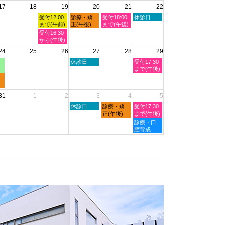
2026
17
18
19
20
21
22
日,
日,
日,
日,
日,
8
8
8
8
8
水
木
金
土
受付12:00
診療・矯
受付18:00
休診日
月
月
月
月
月
曜
曜
曜
曜
まで(午前)
正(午後)
まで(午後)
11th
12th
13th
14th
15th
日,
日,
日,
日,
水
受付16:30
2026
2026
2026
2026
2026
8
8
8
8
曜
から(午後)
月
月
月
月
日,
24
25
26
27
28
29
19th
20th
21st
22nd
8
2026
2026
2026
2026
月
木
土
休診日
受付17:30
19th
曜
曜
まで(午後)
2026
日,
日,
8
8
月
月
31
1
2
3
4
5
27th
29th
2026
2026
木
金
土
休診日
診療・矯
受付17:30
曜
曜
曜
正(午後)
まで(午後)
日,
日,
日,
土
診療・口
9
9
9
曜
腔育成
月
月
月
日,
3rd
4th
5th
9
2026
2026
2026
月
5th
2026