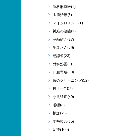
歯科麻酔医(1)
虫歯治療(5)
マイクロエンド(1)
神経の治療(2)
商品紹介(27)
患者さん(79)
感謝祭(23)
外科処置(1)
口腔育成(13)
歯のクリーニング(52)
技工士(107)
小児矯正(49)
咀嚼(8)
検診(25)
姿勢咬合(35)
治療(100)