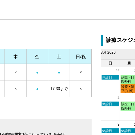
診療スケジ
8月 2026
木
金
土
日/祝
日
月
26
×
●
●
×
日
月
休診日
診療・口
曜
曜
腔外科
日,
日,
月
診療・矯
×
●
17:30まで
×
7
7
曜
正(午後)
月
月
日,
2
26th
27th
7
2026
2026
月
日
月
休診日
診療・口
27th
曜
曜
腔外科
2026
日,
日,
8
8
月
月
9
2nd
3rd
2026
2026
日
月
休診日
休診日
話が
留守電対応
になっている場合は
曜
曜