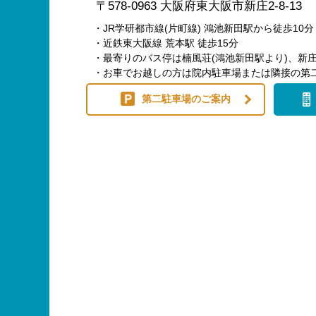
〒578-0963 大阪府東大阪市新庄2-8-13
・JR学研都市線(片町線) 鴻池新田駅から徒歩10分
・近鉄東大阪線 荒本駅 徒歩15分
・最寄りのバス停は楠風荘(鴻池新田駅より)、新庄
・お車でお越しの方は院内駐車場または隣接の第
第二駐車場のご案内