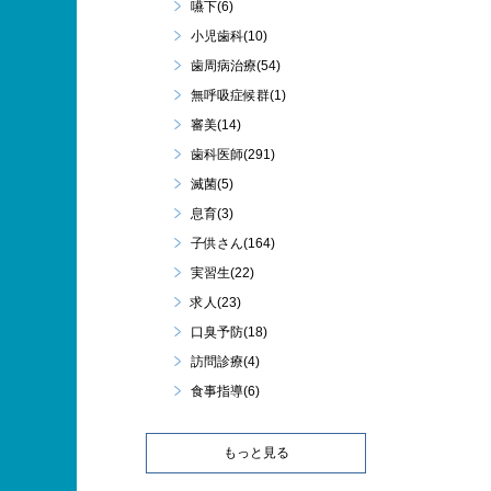
嚥下(6)
小児歯科(10)
歯周病治療(54)
無呼吸症候群(1)
審美(14)
歯科医師(291)
滅菌(5)
息育(3)
子供さん(164)
実習生(22)
求人(23)
口臭予防(18)
訪問診療(4)
食事指導(6)
もっと見る