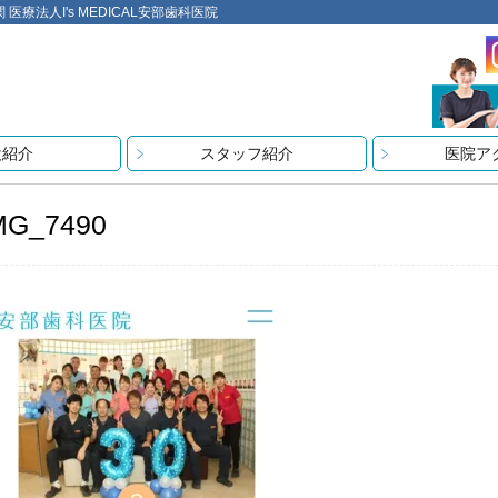
法人I's MEDICAL安部歯科医院
設紹介
スタッフ紹介
医院ア
MG_7490