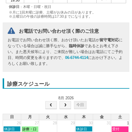
18:30
休診日
：木曜・日曜・祝日
※月に1回木曜に診療、土曜がお休みの日があります。
※土曜日の午後の診療時間は17:30までになります。
お電話でお問い合わせ頂く際のご注意
お電話でお問い合わせ頂く際、おかけ頂いたお電話が
留守電対応
に
なっている場合は誠に勝手ながら、
臨時休診
であるとお考え下さ
い。また悪天候等により、ご来院が難しい場合はお電話にてご予約
日、時間の変更を承りますので、
06-6744-4114
におかけ下さい。よ
ろしくお願い致します。
診療スケジュール
8月 2026
今日
日
月
火
水
木
金
土
26
27
28
29
30
31
1
日
月
木
土
休診日
診療・口
休診日
受付