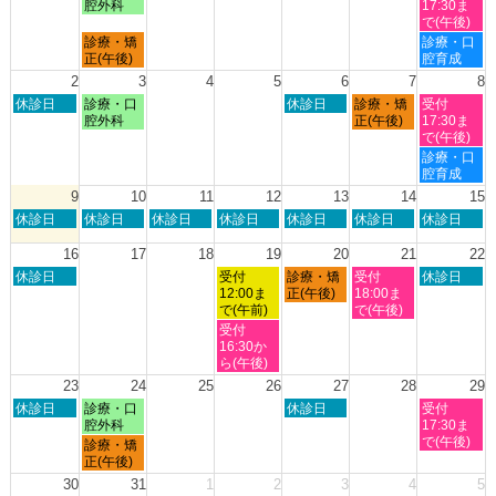
曜
曜
曜
曜
腔外科
17:30ま
日,
日,
日,
日,
で(午後)
7
7
7
8
月
土
診療・矯
診療・口
月
月
月
月
曜
曜
正(午後)
腔育成
26th
27th
30th
1st
日,
日,
2
3
4
5
6
7
8
2026
2026
2026
2026
7
8
日
月
木
金
土
休診日
診療・口
休診日
診療・矯
受付
月
月
曜
曜
曜
曜
曜
腔外科
正(午後)
17:30ま
27th
1st
日,
日,
日,
日,
日,
で(午後)
2026
2026
8
8
8
8
8
土
診療・口
月
月
月
月
月
曜
腔育成
2nd
3rd
6th
7th
8th
日,
9
10
11
12
13
14
15
2026
2026
2026
2026
2026
8
日
月
火
水
木
金
土
休診日
休診日
休診日
休診日
休診日
休診日
休診日
月
曜
曜
曜
曜
曜
曜
曜
8th
日,
日,
日,
日,
日,
日,
日,
16
17
18
19
20
21
22
2026
8
8
8
8
8
8
8
日
水
木
金
土
休診日
受付
診療・矯
受付
休診日
月
月
月
月
月
月
月
曜
曜
曜
曜
曜
12:00ま
正(午後)
18:00ま
9th
10th
11th
12th
13th
14th
15th
日,
日,
日,
日,
日,
で(午前)
で(午後)
2026
2026
2026
2026
2026
2026
2026
8
8
8
8
8
水
受付
月
月
月
月
月
曜
16:30か
16th
19th
20th
21st
22nd
日,
ら(午後)
2026
2026
2026
2026
2026
8
23
24
25
26
27
28
29
月
日
月
木
土
休診日
診療・口
休診日
受付
19th
曜
曜
曜
曜
腔外科
17:30ま
2026
日,
日,
日,
日,
で(午後)
月
診療・矯
8
8
8
8
曜
正(午後)
月
月
月
月
日,
30
31
1
2
3
4
5
23rd
24th
27th
29th
8