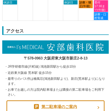
日
木
金
土
2026
休診日
2026
2026
休診日
診療・矯
2026
受付
月
曜
曜
曜
曜
正(午後)
17:30ま
24th
日,
日,
日,
日,
で(午後)
2026
8
9
9
9
土
診療・口
月
月
月
月
曜
腔育成
30th
3rd
4th
5th
日,
2026
2026
2026
2026
9
月
アクセス
5th
2026
〒578-0963 大阪府東大阪市新庄2-8-13
JR学研都市線(片町線) 鴻池新田駅から徒歩10分
近鉄東大阪線 荒本駅 徒歩15分
最寄りのバス停は楠風荘(鴻池新田駅より)、新庄(荒本駅より)になり
ます。
お車でお越しの方は院内駐車場または隣接の第二駐車場をご利用下
さい。
第二駐車場のご案内