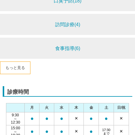
口臭予防(18)
訪問診療(4)
食事指導(6)
もっと見る
診療時間
月
火
水
木
金
土
日/祝
9:30
●
●
●
×
●
●
×
～
12:30
15:00
17:30
●
●
●
×
●
×
～
まで