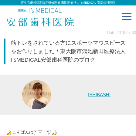
厚生労働省指定臨床研修医療機関 医療法人I’sMEDICAL 安部歯科医院
toggl
navig
Date:2018.07.30
筋トレをされている方にスポーツマウスピース
をお作りしました＊東大阪市鴻池新田医療法人
I’sMEDICAL安部歯科医院のブログ
ISHIBASHI
こんばんは(*´▽｀*)/