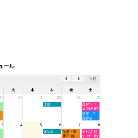
ュール
今日
火
水
木
金
土
27
28
29
30
31
1
木
土
休診日
受付17:30
曜
曜
まで(午後)
日,
日,
土
診療・口
7
8
曜
腔育成
月
月
日,
3
4
5
6
7
8
30th
1st
8
2026
2026
月
木
金
土
休診日
診療・矯
受付17:30
1st
曜
曜
曜
正(午後)
まで(午後)