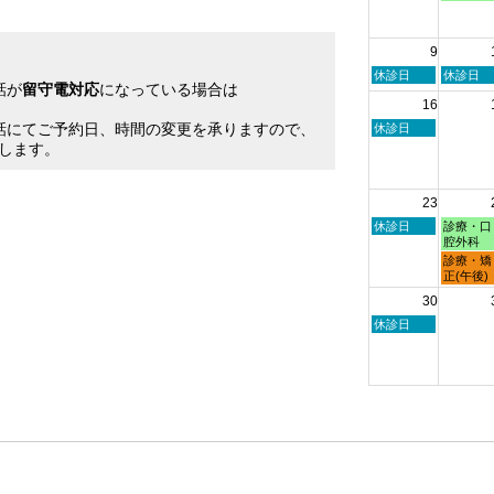
2026
日,
日,
8
8
月
月
9
2nd
3rd
2026
2026
日
月
休診日
休診日
話が
留守電対応
になっている場合は
曜
曜
16
日,
日,
。
8
8
話にてご予約日、時間の変更を承りますので、
日
休診日
月
月
曜
します。
9th
10th
日,
2026
2026
8
月
23
16th
2026
日
月
休診日
診療・口
曜
曜
腔外科
日,
日,
月
診療・矯
8
8
曜
正(午後)
月
月
日,
30
23rd
24th
8
2026
2026
月
日
休診日
24th
曜
2026
日,
8
月
30th
2026