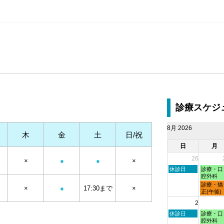
診療スケジ
8月 2026
木
金
土
日/祝
日
月
26
×
●
●
×
日
月
休診日
診療・口
曜
曜
腔外科
日,
日,
月
診療・矯
×
●
17:30まで
×
7
7
曜
正(午後)
月
月
日,
2
26th
27th
7
2026
2026
月
日
月
休診日
診療・口
27th
曜
曜
腔外科