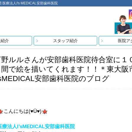
法人I's MEDICAL安部歯科医院
設紹介
スタッフ紹介
医院ア
河野ルルさんが安部歯科医院待合室に１
日間で絵を描いてくれます！！＊東大阪
’sMEDICAL安部歯科医院のブログ
こんにちは(♥Ü♥)
医療法人I’sMEDICAL安部歯科医院