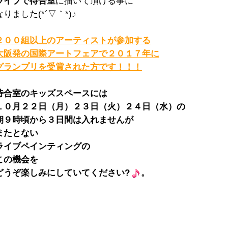
ライブで待合室
に描いて頂ける事に
なりました(*´▽｀*)♪
２００組以上のアーティストが参加する
大阪発の国際アートフェアで２０１７年に
グランプリを受賞された方です！！！
待合室のキッズスペースには
１０月２２日（月）２３日（火）２４日（水）の
朝９時頃から３日間は入れませんが
またとない
ライブペインティングの
この機会を
どうぞ楽しみにしていてください?
。