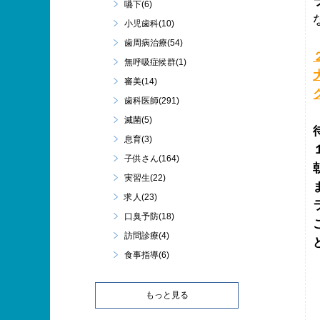
嚥下(6)
小児歯科(10)
歯周病治療(54)
無呼吸症候群(1)
審美(14)
歯科医師(291)
滅菌(5)
息育(3)
子供さん(164)
実習生(22)
求人(23)
口臭予防(18)
訪問診療(4)
食事指導(6)
もっと見る