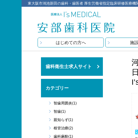
東大阪市鴻池新田の歯科・歯医者 厚生労働省指定臨床研修医療機関 医療
はじめての方へ
施
歯科衛生士求人サイト
I
カテゴリー
智歯周囲炎(1)
智歯(1)
親知らず(1)
根管治療(2)
歯科麻酔(1)