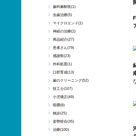
歯科麻酔医(1)
虫歯治療(5)
マイクロエンド(1)
神経の治療(2)
商品紹介(27)
患者さん(79)
感謝祭(23)
外科処置(1)
口腔育成(13)
歯のクリーニング(52)
技工士(107)
小児矯正(49)
咀嚼(8)
検診(25)
姿勢咬合(35)
治療(100)