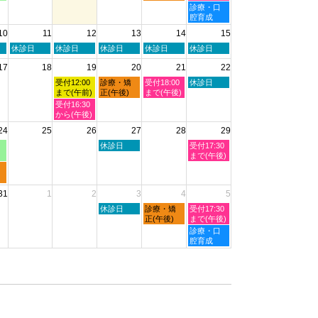
2026
日,
日,
日,
土
診療・口
8
8
8
曜
腔育成
月
月
月
日,
10
11
12
13
14
15
6th
7th
8th
8
2026
2026
2026
月
火
水
木
金
土
休診日
休診日
休診日
休診日
休診日
8th
曜
曜
曜
曜
曜
2026
17
18
19
20
21
22
日,
日,
日,
日,
日,
8
8
8
8
8
水
木
金
土
受付12:00
診療・矯
受付18:00
休診日
月
月
月
月
月
曜
曜
曜
曜
まで(午前)
正(午後)
まで(午後)
11th
12th
13th
14th
15th
日,
日,
日,
日,
水
受付16:30
2026
2026
2026
2026
2026
8
8
8
8
曜
から(午後)
月
月
月
月
日,
24
25
26
27
28
29
19th
20th
21st
22nd
8
2026
2026
2026
2026
月
木
土
休診日
受付17:30
19th
曜
曜
まで(午後)
2026
日,
日,
8
8
月
月
31
1
2
3
4
5
27th
29th
2026
2026
木
金
土
休診日
診療・矯
受付17:30
曜
曜
曜
正(午後)
まで(午後)
日,
日,
日,
土
診療・口
9
9
9
曜
腔育成
月
月
月
日,
3rd
4th
5th
9
2026
2026
2026
月
5th
2026