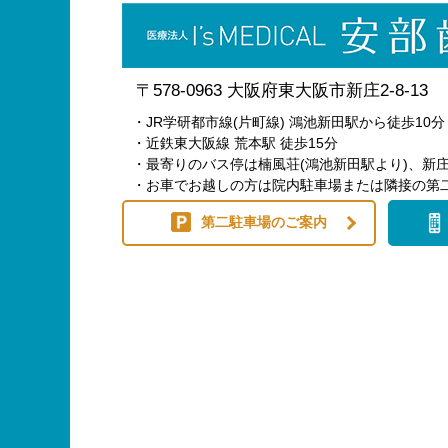
〒578-0963 大阪府東大阪市新庄2-8-13
・JR学研都市線(片町線) 鴻池新田駅から徒歩10分
・近鉄東大阪線 荒本駅 徒歩15分
・最寄りのバス停は楠風荘(鴻池新田駅より)、新庄
・お車でお越しの方は院内駐車場または隣接の第
第二駐車場のご案内