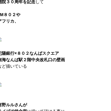
開院３０周年を記念
して
FM８０２や
アフリカ、
紀陽銀行×８０２なんばスクエア
南海なんば駅２階中央改札口の壁画
など描いている
河野ルルさんが