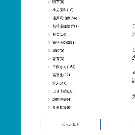
嚥下(6)
小児歯科(10)
歯周病治療(54)
無呼吸症候群(1)
審美(14)
歯科医師(291)
滅菌(5)
息育(3)
子供さん(164)
実習生(22)
求人(23)
口臭予防(18)
訪問診療(4)
食事指導(6)
もっと見る