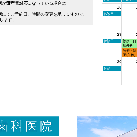
話が
留守電対応
になっている場合は
曜
曜
16
日,
日,
。
8
8
話にてご予約日、時間の変更を承りますので、
日
休診日
月
月
曜
します。
9th
10th
日,
2026
2026
8
月
23
16th
2026
日
月
休診日
診療・口
曜
曜
腔外科
日,
日,
月
診療・矯
8
8
曜
正(午後)
月
月
日,
30
23rd
24th
8
2026
2026
月
日
休診日
24th
曜
2026
日,
8
月
30th
2026