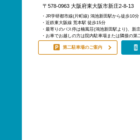
〒578-0963 大阪府東大阪市新庄2-8-13
・JR学研都市線(片町線) 鴻池新田駅から徒歩10分
・近鉄東大阪線 荒本駅 徒歩15分
・最寄りのバス停は楠風荘(鴻池新田駅より)、新庄
・お車でお越しの方は院内駐車場または隣接の第
第二駐車場のご案内