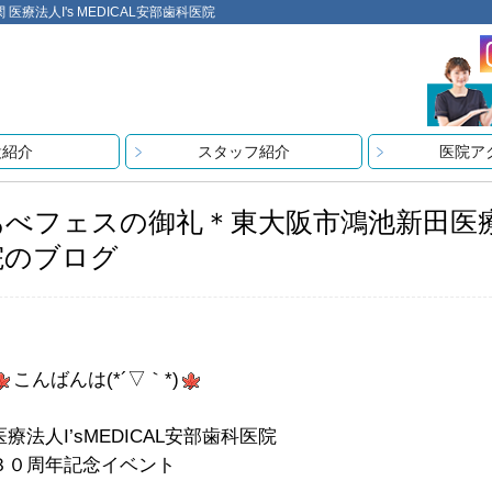
法人I's MEDICAL安部歯科医院
設紹介
スタッフ紹介
医院ア
あべフェスの御礼＊東大阪市鴻池新田医療法人
院のブログ
こんばんは(*´▽｀*)
医療法人I’sMEDICAL安部歯科医院
３０周年記念イベント