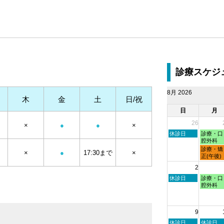
診療スケジ
8月 2026
木
金
土
日/祝
日
月
26
×
●
●
×
日
月
休診日
診療・口
曜
曜
腔外科
日,
日,
月
診療・矯
×
●
17:30まで
×
7
7
曜
正(午後)
月
月
日,
2
26th
27th
7
2026
2026
月
日
月
休診日
診療・口
27th
曜
曜
腔外科
2026
日,
日,
8
8
月
月
9
2nd
3rd
2026
2026
日
月
休診日
休診日