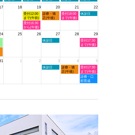
8th
曜
曜
曜
曜
曜
2026
17
18
19
20
21
22
日,
日,
日,
日,
日,
8
8
8
8
8
水
木
金
土
受付12:00
診療・矯
受付18:00
休診日
月
月
月
月
月
曜
曜
曜
曜
まで(午前)
正(午後)
まで(午後)
11th
12th
13th
14th
15th
日,
日,
日,
日,
水
受付16:30
2026
2026
2026
2026
2026
8
8
8
8
曜
から(午後)
月
月
月
月
日,
24
25
26
27
28
29
19th
20th
21st
22nd
8
2026
2026
2026
2026
月
木
土
休診日
受付17:30
19th
曜
曜
まで(午後)
2026
日,
日,
8
8
月
月
31
1
2
3
4
5
27th
29th
2026
2026
木
金
土
休診日
診療・矯
受付17:30
曜
曜
曜
正(午後)
まで(午後)
日,
日,
日,
土
診療・口
9
9
9
曜
腔育成
月
月
月
日,
3rd
4th
5th
9
2026
2026
2026
月
5th
2026