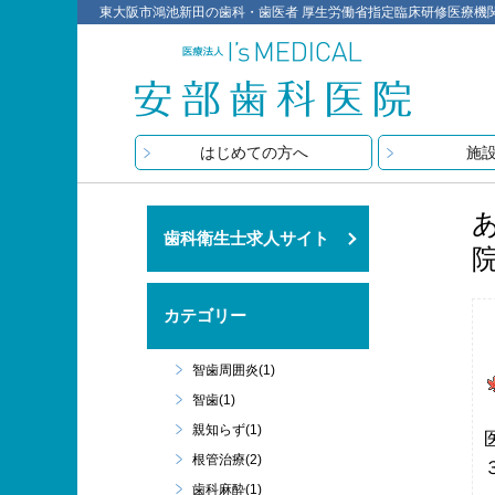
東大阪市鴻池新田の歯科・歯医者 厚生労働省指定臨床研修医療機関 医療
はじめての方へ
施
歯科衛生士求人サイト
カテゴリー
智歯周囲炎(1)
智歯(1)
親知らず(1)
根管治療(2)
歯科麻酔(1)