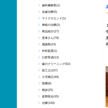
歯科麻酔医(1)
虫歯治療(5)
マイクロエンド(1)
神経の治療(2)
商品紹介(27)
患者さん(79)
感謝祭(23)
外科処置(1)
口腔育成(13)
歯のクリーニング(52)
技工士(107)
小児矯正(49)
咀嚼(8)
検診(25)
姿勢咬合(35)
治療(100)