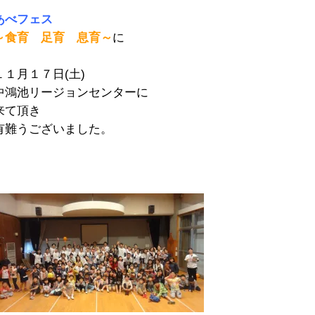
あべフェス
～食育 足育 息育～
に
１１月１７日(土)
中鴻池リージョンセンターに
来て頂き
有難うございました。