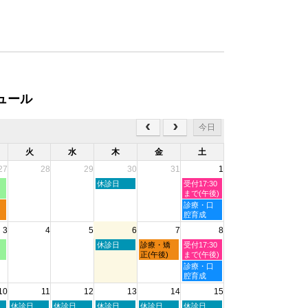
ュール
今日
火
水
木
金
土
27
28
29
30
31
1
木
土
休診日
受付17:30
曜
曜
まで(午後)
日,
日,
土
診療・口
7
8
曜
腔育成
月
月
日,
3
4
5
6
7
8
30th
1st
8
2026
2026
月
木
金
土
休診日
診療・矯
受付17:30
1st
曜
曜
曜
正(午後)
まで(午後)
2026
日,
日,
日,
土
診療・口
8
8
8
曜
腔育成
月
月
月
日,
10
11
12
13
14
15
6th
7th
8th
8
2026
2026
2026
月
火
水
木
金
土
休診日
休診日
休診日
休診日
休診日