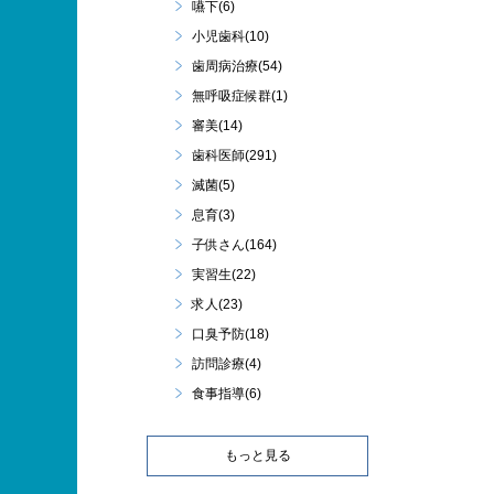
嚥下(6)
小児歯科(10)
歯周病治療(54)
無呼吸症候群(1)
審美(14)
歯科医師(291)
滅菌(5)
息育(3)
子供さん(164)
実習生(22)
求人(23)
口臭予防(18)
訪問診療(4)
食事指導(6)
もっと見る