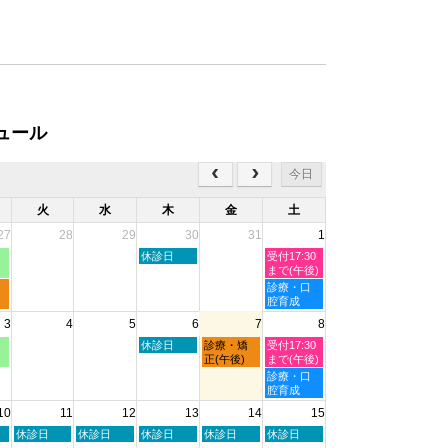
ュール
今日
火
水
木
金
土
27
28
29
30
31
1
木
土
休診日
受付17:30
曜
曜
まで(午後)
日,
日,
土
診療・口
7
8
曜
腔育成
月
月
日,
3
4
5
6
7
8
30th
1st
8
2026
2026
月
木
金
土
休診日
診療・矯
受付17:30
1st
曜
曜
曜
正(午後)
まで(午後)
2026
日,
日,
日,
土
診療・口
8
8
8
曜
腔育成
月
月
月
日,
10
11
12
13
14
15
6th
7th
8th
8
2026
2026
2026
月
火
水
木
金
土
休診日
休診日
休診日
休診日
休診日
8th
曜
曜
曜
曜
曜