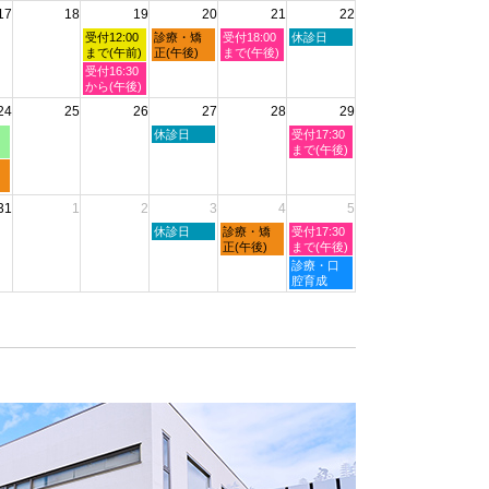
2026
17
18
19
20
21
22
日,
日,
日,
日,
日,
8
8
8
8
8
水
木
金
土
受付12:00
診療・矯
受付18:00
休診日
月
月
月
月
月
曜
曜
曜
曜
まで(午前)
正(午後)
まで(午後)
11th
12th
13th
14th
15th
日,
日,
日,
日,
水
受付16:30
2026
2026
2026
2026
2026
8
8
8
8
曜
から(午後)
月
月
月
月
日,
24
25
26
27
28
29
19th
20th
21st
22nd
8
2026
2026
2026
2026
月
木
土
休診日
受付17:30
19th
曜
曜
まで(午後)
2026
日,
日,
8
8
月
月
31
1
2
3
4
5
27th
29th
2026
2026
木
金
土
休診日
診療・矯
受付17:30
曜
曜
曜
正(午後)
まで(午後)
日,
日,
日,
土
診療・口
9
9
9
曜
腔育成
月
月
月
日,
3rd
4th
5th
9
2026
2026
2026
月
5th
2026