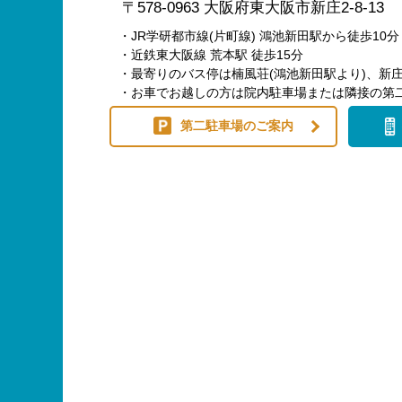
〒578-0963 大阪府東大阪市新庄2-8-13
・JR学研都市線(片町線) 鴻池新田駅から徒歩10分
・近鉄東大阪線 荒本駅 徒歩15分
・最寄りのバス停は楠風荘(鴻池新田駅より)、新庄
・お車でお越しの方は院内駐車場または隣接の第
第二駐車場のご案内