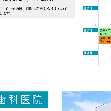
16
日,
日,
。
8
8
話にてご予約日、時間の変更を承りますので、
日
休診日
月
月
曜
します。
9th
10th
日,
2026
2026
8
月
23
16th
2026
日
月
休診日
診療・口
曜
曜
腔外科
日,
日,
月
診療・矯
8
8
曜
正(午後)
月
月
日,
30
23rd
24th
8
2026
2026
月
日
休診日
24th
曜
2026
日,
8
月
30th
2026