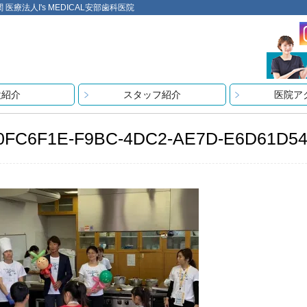
法人I's MEDICAL安部歯科医院
設紹介
スタッフ紹介
医院ア
0FC6F1E-F9BC-4DC2-AE7D-E6D61D5