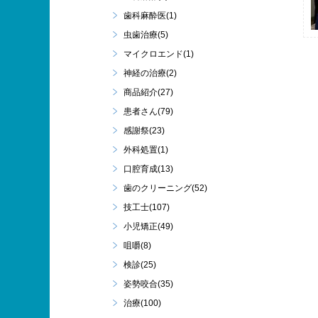
歯科麻酔医(1)
虫歯治療(5)
マイクロエンド(1)
神経の治療(2)
商品紹介(27)
患者さん(79)
感謝祭(23)
外科処置(1)
口腔育成(13)
歯のクリーニング(52)
技工士(107)
小児矯正(49)
咀嚼(8)
検診(25)
姿勢咬合(35)
治療(100)