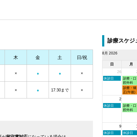
診療スケジ
8月 2026
木
金
土
日/祝
日
月
26
×
●
●
×
日
月
休診日
診療・口
曜
曜
腔外科
日,
日,
月
診療・矯
×
●
17:30まで
×
7
7
曜
正(午後)
月
月
日,
2
26th
27th
7
2026
2026
月
日
月
休診日
診療・口
27th
曜
曜
腔外科
2026
日,
日,
8
8
月
月
9
2nd
3rd
2026
2026
日
月
休診日
休診日
話が
留守電対応
になっている場合は
曜
曜