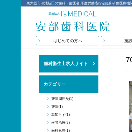
東大阪市鴻池新田の歯科・歯医者 厚生労働省指定臨床研修医療機関 医療
はじめての方へ
施
7
歯科衛生士求人サイト
カテゴリー
智歯周囲炎(1)
智歯(1)
親知らず(1)
根管治療(2)
歯科麻酔(1)