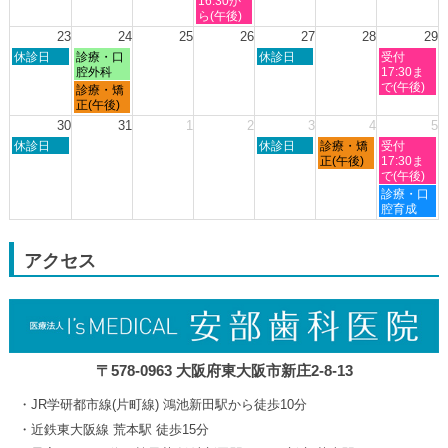
16:30か
16th
19th
20th
21st
22nd
日,
ら(午後)
2026
2026
2026
2026
2026
8
23
24
25
26
27
28
29
月
日
月
木
土
休診日
診療・口
休診日
受付
19th
曜
曜
曜
曜
腔外科
17:30ま
2026
日,
日,
日,
日,
で(午後)
月
診療・矯
8
8
8
8
曜
正(午後)
月
月
月
月
日,
30
31
1
2
3
4
5
23rd
24th
27th
29th
8
日
木
金
土
2026
休診日
2026
2026
休診日
診療・矯
2026
受付
月
曜
曜
曜
曜
正(午後)
17:30ま
24th
日,
日,
日,
日,
で(午後)
2026
8
9
9
9
土
診療・口
月
月
月
月
曜
腔育成
30th
3rd
4th
5th
日,
2026
2026
2026
2026
9
月
アクセス
5th
2026
〒578-0963 大阪府東大阪市新庄2-8-13
JR学研都市線(片町線) 鴻池新田駅から徒歩10分
近鉄東大阪線 荒本駅 徒歩15分