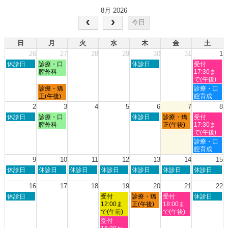
8月 2026
今日
日
月
火
水
木
金
土
26
27
28
29
30
31
1
日
月
木
土
休診日
診療・口
休診日
受付
曜
曜
曜
曜
腔外科
17:30ま
日,
日,
日,
日,
で(午後)
7
7
7
8
月
土
診療・矯
診療・口
月
月
月
月
曜
曜
正(午後)
腔育成
26th
27th
30th
1st
日,
日,
2
3
4
5
6
7
8
2026
2026
2026
2026
7
8
日
月
木
金
土
休診日
診療・口
休診日
診療・矯
受付
月
月
曜
曜
曜
曜
曜
腔外科
正(午後)
17:30ま
27th
1st
日,
日,
日,
日,
日,
で(午後)
2026
2026
8
8
8
8
8
土
診療・口
月
月
月
月
月
曜
腔育成
2nd
3rd
6th
7th
8th
日,
9
10
11
12
13
14
15
2026
2026
2026
2026
2026
8
日
月
火
水
木
金
土
休診日
休診日
休診日
休診日
休診日
休診日
休診日
月
曜
曜
曜
曜
曜
曜
曜
8th
日,
日,
日,
日,
日,
日,
日,
16
17
18
19
20
21
22
2026
8
8
8
8
8
8
8
日
水
木
金
土
休診日
受付
診療・矯
受付
休診日
月
月
月
月
月
月
月
曜
曜
曜
曜
曜
12:00ま
正(午後)
18:00ま
9th
10th
11th
12th
13th
14th
15th
日,
日,
日,
日,
日,
で(午前)
で(午後)
2026
2026
2026
2026
2026
2026
2026
8
8
8
8
8
水
受付
月
月
月
月
月
曜