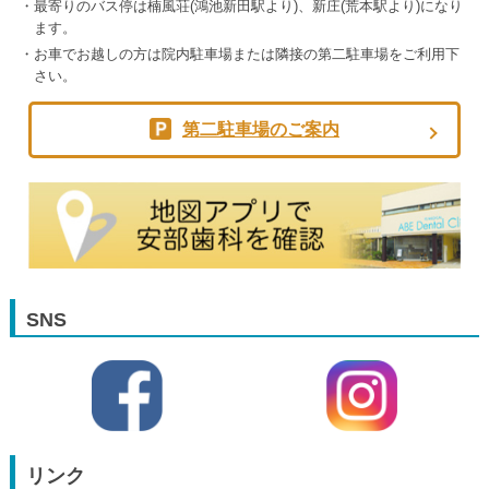
最寄りのバス停は楠風荘(鴻池新田駅より)、新庄(荒本駅より)になり
ます。
お車でお越しの方は院内駐車場または隣接の第二駐車場をご利用下
さい。
第二駐車場のご案内
SNS
リンク