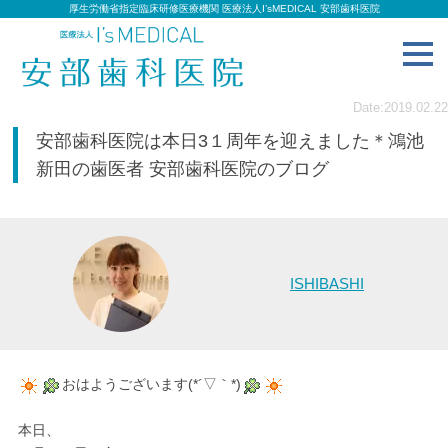
厚生労働省指定臨床研修医療機関 医療法人I’sMEDICAL 安部歯科医院
toggl
navig
Date:2019.02.22
安部歯科医院は本日3１周年を迎えました＊鴻池
新田の歯医者 安部歯科医院のブログ
ISHIBASHI
おはようございます(*´▽｀*)
本日、