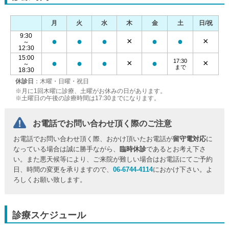
月
火
水
木
金
土
日/祝
9:30
●
●
●
×
●
●
×
～
12:30
15:00
17:30
●
●
●
×
●
×
～
まで
18:30
休診日
：木曜・日曜・祝日
※月に1回木曜に診療、土曜がお休みの日があります。
※土曜日の午後の診療時間は17:30までになります。
お電話でお問い合わせ頂く際のご注意
お電話でお問い合わせ頂く際、おかけ頂いたお電話が
留守電対応
に
なっている場合は誠に勝手ながら、
臨時休診
であるとお考え下さ
い。また悪天候等により、ご来院が難しい場合はお電話にてご予約
日、時間の変更を承りますので、
06-6744-4114
におかけ下さい。よ
ろしくお願い致します。
診療スケジュール