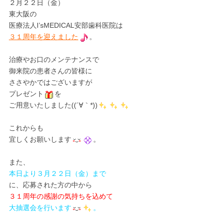
２月２２日（金）
東大阪の
医療法人I’sMEDICAL安部歯科医院は
３１周年を迎えました
。
治療やお口のメンテナンスで
御来院の患者さんの皆様に
ささやかではございますが
プレゼント
を
ご用意いたしました((´∀｀*))
これからも
宜しくお願いします
。
また、
本日より３月２２日（金）まで
に、応募された方の中から
３１周年の感謝の気持ちを込めて
大抽選会を行います
。