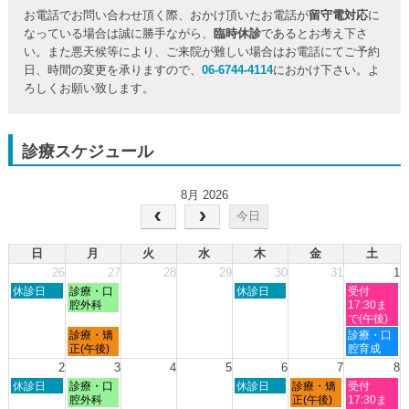
お電話でお問い合わせ頂く際、おかけ頂いたお電話が
留守電対応
に
なっている場合は誠に勝手ながら、
臨時休診
であるとお考え下さ
い。また悪天候等により、ご来院が難しい場合はお電話にてご予約
日、時間の変更を承りますので、
06-6744-4114
におかけ下さい。よ
ろしくお願い致します。
診療スケジュール
8月 2026
今日
日
月
火
水
木
金
土
26
27
28
29
30
31
1
日
月
木
土
休診日
診療・口
休診日
受付
曜
曜
曜
曜
腔外科
17:30ま
日,
日,
日,
日,
で(午後)
7
7
7
8
月
土
診療・矯
診療・口
月
月
月
月
曜
曜
正(午後)
腔育成
26th
27th
30th
1st
日,
日,
2
3
4
5
6
7
8
2026
2026
2026
2026
7
8
日
月
木
金
土
休診日
診療・口
休診日
診療・矯
受付
月
月
曜
曜
曜
曜
曜
腔外科
正(午後)
17:30ま
27th
1st