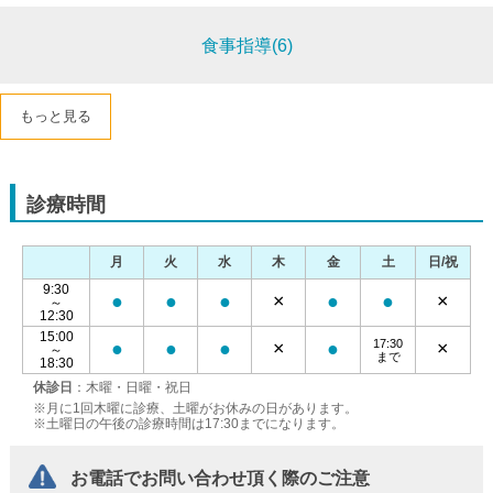
食事指導(6)
もっと見る
診療時間
月
火
水
木
金
土
日/祝
9:30
●
●
●
×
●
●
×
～
12:30
15:00
17:30
●
●
●
×
●
×
～
まで
18:30
休診日
：木曜・日曜・祝日
※月に1回木曜に診療、土曜がお休みの日があります。
※土曜日の午後の診療時間は17:30までになります。
お電話でお問い合わせ頂く際のご注意