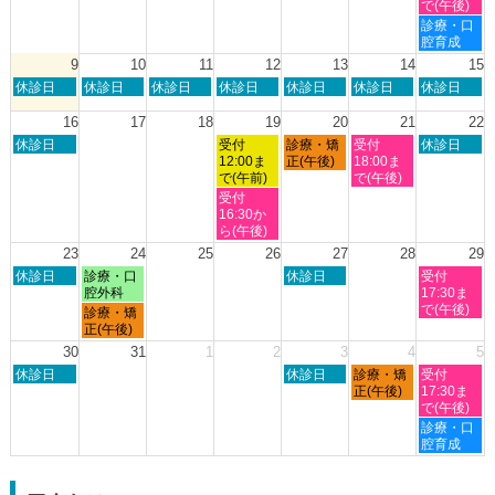
日,
日,
日,
日,
日,
で(午後)
2026
2026
8
8
8
8
8
土
診療・口
月
月
月
月
月
曜
腔育成
2nd
3rd
6th
7th
8th
日,
9
10
11
12
13
14
15
2026
2026
2026
2026
2026
8
日
月
火
水
木
金
土
休診日
休診日
休診日
休診日
休診日
休診日
休診日
月
曜
曜
曜
曜
曜
曜
曜
8th
日,
日,
日,
日,
日,
日,
日,
16
17
18
19
20
21
22
2026
8
8
8
8
8
8
8
日
水
木
金
土
休診日
受付
診療・矯
受付
休診日
月
月
月
月
月
月
月
曜
曜
曜
曜
曜
12:00ま
正(午後)
18:00ま
9th
10th
11th
12th
13th
14th
15th
日,
日,
日,
日,
日,
で(午前)
で(午後)
2026
2026
2026
2026
2026
2026
2026
8
8
8
8
8
水
受付
月
月
月
月
月
曜
16:30か
16th
19th
20th
21st
22nd
日,
ら(午後)
2026
2026
2026
2026
2026
8
23
24
25
26
27
28
29
月
日
月
木
土
休診日
診療・口
休診日
受付
19th
曜
曜
曜
曜
腔外科
17:30ま
2026
日,
日,
日,
日,
で(午後)
月
診療・矯
8
8
8
8
曜
正(午後)
月
月
月
月
日,
30
31
1
2
3
4
5
23rd
24th
27th
29th
8
日
木
金
土
2026
休診日
2026
2026
休診日
診療・矯
2026
受付
月
曜
曜
曜
曜
正(午後)
17:30ま
24th
日,
日,
日,
日,
で(午後)
2026
8
9
9
9
土
診療・口
月
月
月
月
曜
腔育成
30th
3rd
4th
5th
日,
2026
2026
2026
2026
9
月