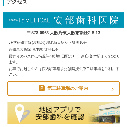
アクセス
5th
2026
〒578-0963 大阪府東大阪市新庄2-8-13
JR学研都市線(片町線) 鴻池新田駅から徒歩10分
近鉄東大阪線 荒本駅 徒歩15分
最寄りのバス停は楠風荘(鴻池新田駅より)、新庄(荒本駅より)になり
ます。
お車でお越しの方は院内駐車場または隣接の第二駐車場をご利用下
さい。
第二駐車場のご案内