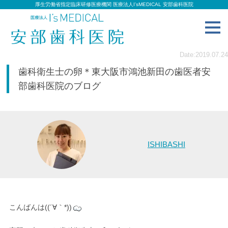
厚生労働省指定臨床研修医療機関 医療法人I’sMEDICAL 安部歯科医院
toggl
navig
Date:2019.07.24
歯科衛生士の卵＊東大阪市鴻池新田の歯医者安
部歯科医院のブログ
ISHIBASHI
こんばんは((´∀｀*))