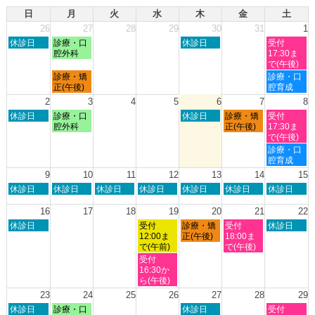
日
月
火
水
木
金
土
26
27
28
29
30
31
1
日
月
木
土
休診日
診療・口
休診日
受付
曜
曜
曜
曜
腔外科
17:30ま
日,
日,
日,
日,
で(午後)
7
7
7
8
月
土
診療・矯
診療・口
月
月
月
月
曜
曜
正(午後)
腔育成
26th
27th
30th
1st
日,
日,
2
3
4
5
6
7
8
2026
2026
2026
2026
7
8
日
月
木
金
土
休診日
診療・口
休診日
診療・矯
受付
月
月
曜
曜
曜
曜
曜
腔外科
正(午後)
17:30ま
27th
1st
日,
日,
日,
日,
日,
で(午後)
2026
2026
8
8
8
8
8
土
診療・口
月
月
月
月
月
曜
腔育成
2nd
3rd
6th
7th
8th
日,
9
10
11
12
13
14
15
2026
2026
2026
2026
2026
8
日
月
火
水
木
金
土
休診日
休診日
休診日
休診日
休診日
休診日
休診日
月
曜
曜
曜
曜
曜
曜
曜
8th
日,
日,
日,
日,
日,
日,
日,
16
17
18
19
20
21
22
2026
8
8
8
8
8
8
8
日
水
木
金
土
休診日
受付
診療・矯
受付
休診日
月
月
月
月
月
月
月
曜
曜
曜
曜
曜
12:00ま
正(午後)
18:00ま
9th
10th
11th
12th
13th
14th
15th
日,
日,
日,
日,
日,
で(午前)
で(午後)
2026
2026
2026
2026
2026
2026
2026
8
8
8
8
8
水
受付
月
月
月
月
月
曜
16:30か
16th
19th
20th
21st
22nd
日,
ら(午後)
2026
2026
2026
2026
2026
8
23
24
25
26
27
28
29
月
日
月
木
土
休診日
診療・口
休診日
受付
19th