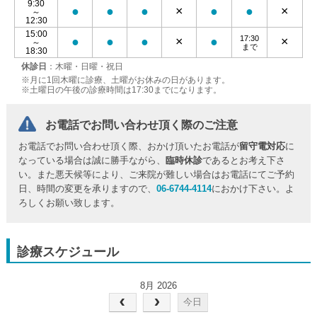
9:30
●
●
●
×
●
●
×
～
12:30
15:00
17:30
●
●
●
×
●
×
～
まで
18:30
休診日
：木曜・日曜・祝日
※月に1回木曜に診療、土曜がお休みの日があります。
※土曜日の午後の診療時間は17:30までになります。
お電話でお問い合わせ頂く際のご注意
お電話でお問い合わせ頂く際、おかけ頂いたお電話が
留守電対応
に
なっている場合は誠に勝手ながら、
臨時休診
であるとお考え下さ
い。また悪天候等により、ご来院が難しい場合はお電話にてご予約
日、時間の変更を承りますので、
06-6744-4114
におかけ下さい。よ
ろしくお願い致します。
診療スケジュール
8月 2026
今日