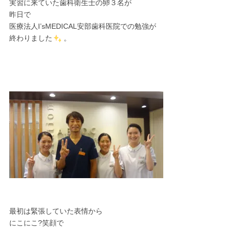
実習に来ていた歯科衛生士の卵３名が
昨日で
医療法人I’sMEDICAL安部歯科医院での勉強が
終わりました
。
最初は緊張していた表情から
にこにこ?笑顔で