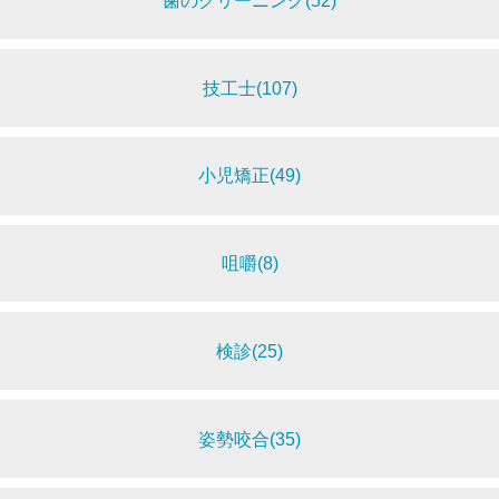
歯のクリーニング(52)
技工士(107)
小児矯正(49)
咀嚼(8)
検診(25)
姿勢咬合(35)