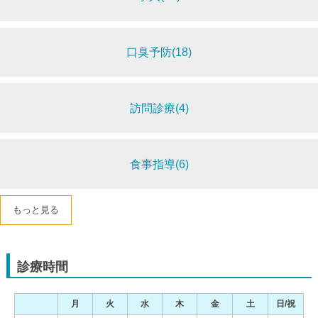
口臭予防(18)
訪問診療(4)
食事指導(6)
もっと見る
診療時間
月
火
水
木
金
土
日/祝