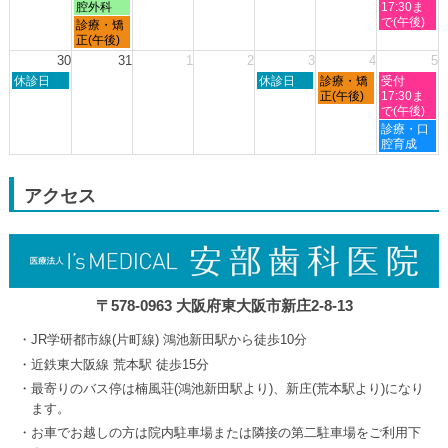
曜
曜
曜
曜
腔外科
17:30ま
2026
日,
日,
日,
日,
で(午後)
月
診療・矯
8
8
8
8
曜
正(午後)
月
月
月
月
日,
30
31
1
2
3
4
5
23rd
24th
27th
29th
8
日
木
金
土
2026
休診日
2026
2026
休診日
診療・矯
2026
受付
月
曜
曜
曜
曜
正(午後)
17:30ま
24th
日,
日,
日,
日,
で(午後)
2026
8
9
9
9
土
診療・口
月
月
月
月
曜
腔育成
30th
3rd
4th
5th
日,
2026
2026
2026
2026
9
月
アクセス
5th
2026
〒578-0963 大阪府東大阪市新庄2-8-13
JR学研都市線(片町線) 鴻池新田駅から徒歩10分
近鉄東大阪線 荒本駅 徒歩15分
最寄りのバス停は楠風荘(鴻池新田駅より)、新庄(荒本駅より)になり
ます。
お車でお越しの方は院内駐車場または隣接の第二駐車場をご利用下