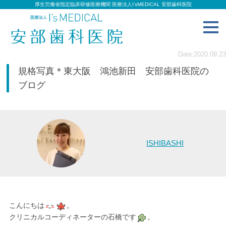
厚生労働省指定臨床研修医療機関 医療法人I’sMEDICAL 安部歯科医院
toggl
navig
Date:2020.09.23
規格写真＊東大阪 鴻池新田 安部歯科医院の
ブログ
ISHIBASHI
こんにちは
。
クリニカルコーディネーターの石橋です
。