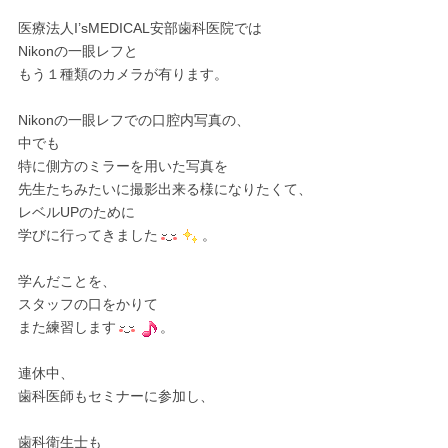
医療法人I’sMEDICAL安部歯科医院では
Nikonの一眼レフと
もう１種類のカメラが有ります。
Nikonの一眼レフでの口腔内写真の、
中でも
特に側方のミラーを用いた写真を
先生たちみたいに撮影出来る様になりたくて、
レベルUPのために
学びに行ってきました
。
学んだことを、
スタッフの口をかりて
また練習します
。
連休中、
歯科医師もセミナーに参加し、
歯科衛生士も