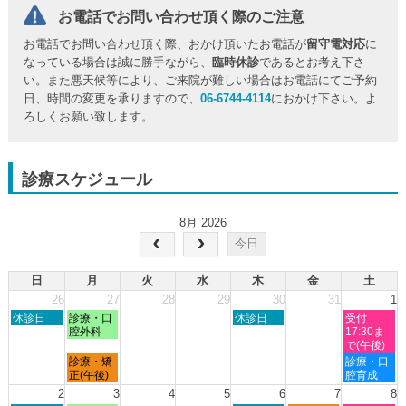
お電話でお問い合わせ頂く際のご注意
お電話でお問い合わせ頂く際、おかけ頂いたお電話が
留守電対応
に
なっている場合は誠に勝手ながら、
臨時休診
であるとお考え下さ
い。また悪天候等により、ご来院が難しい場合はお電話にてご予約
日、時間の変更を承りますので、
06-6744-4114
におかけ下さい。よ
ろしくお願い致します。
診療スケジュール
8月 2026
今日
日
月
火
水
木
金
土
26
27
28
29
30
31
1
日
月
木
土
休診日
診療・口
休診日
受付
曜
曜
曜
曜
腔外科
17:30ま
日,
日,
日,
日,
で(午後)
7
7
7
8
月
土
診療・矯
診療・口
月
月
月
月
曜
曜
正(午後)
腔育成
26th
27th
30th
1st
日,
日,
2
3
4
5
6
7
8
2026
2026
2026
2026
7
8