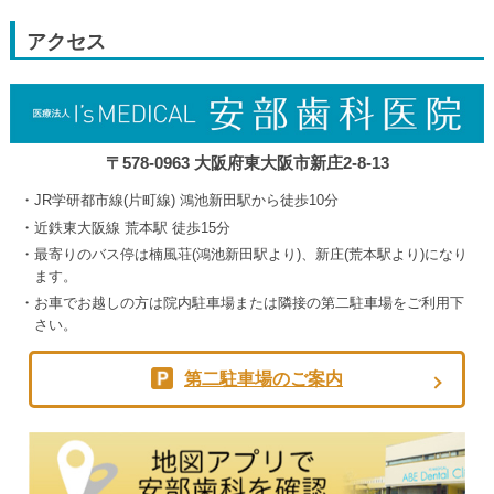
2026
2026
2026
2026
9
月
アクセス
5th
2026
〒578-0963 大阪府東大阪市新庄2-8-13
JR学研都市線(片町線) 鴻池新田駅から徒歩10分
近鉄東大阪線 荒本駅 徒歩15分
最寄りのバス停は楠風荘(鴻池新田駅より)、新庄(荒本駅より)になり
ます。
お車でお越しの方は院内駐車場または隣接の第二駐車場をご利用下
さい。
第二駐車場のご案内