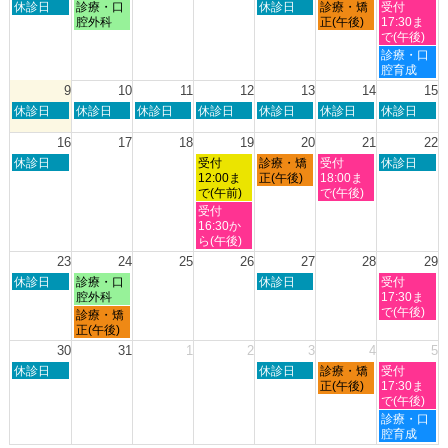
日
月
木
金
土
休診日
診療・口
休診日
診療・矯
受付
月
月
曜
曜
曜
曜
曜
腔外科
正(午後)
17:30ま
27th
1st
日,
日,
日,
日,
日,
で(午後)
2026
2026
8
8
8
8
8
土
診療・口
月
月
月
月
月
曜
腔育成
2nd
3rd
6th
7th
8th
日,
9
10
11
12
13
14
15
2026
2026
2026
2026
2026
8
日
月
火
水
木
金
土
休診日
休診日
休診日
休診日
休診日
休診日
休診日
月
曜
曜
曜
曜
曜
曜
曜
8th
日,
日,
日,
日,
日,
日,
日,
16
17
18
19
20
21
22
2026
8
8
8
8
8
8
8
日
水
木
金
土
休診日
受付
診療・矯
受付
休診日
月
月
月
月
月
月
月
曜
曜
曜
曜
曜
12:00ま
正(午後)
18:00ま
9th
10th
11th
12th
13th
14th
15th
日,
日,
日,
日,
日,
で(午前)
で(午後)
2026
2026
2026
2026
2026
2026
2026
8
8
8
8
8
水
受付
月
月
月
月
月
曜
16:30か
16th
19th
20th
21st
22nd
日,
ら(午後)
2026
2026
2026
2026
2026
8
23
24
25
26
27
28
29
月
日
月
木
土
休診日
診療・口
休診日
受付
19th
曜
曜
曜
曜
腔外科
17:30ま
2026
日,
日,
日,
日,
で(午後)
月
診療・矯
8
8
8
8
曜
正(午後)
月
月
月
月
日,
30
31
1
2
3
4
5
23rd
24th
27th
29th
8
日
木
金
土
2026
休診日
2026
2026
休診日
診療・矯
2026
受付
月
曜
曜
曜
曜
正(午後)
17:30ま
24th
日,
日,
日,
日,
で(午後)
2026
8
9
9
9
土
診療・口
月
月
月
月
曜
腔育成
30th
3rd
4th
5th
日,