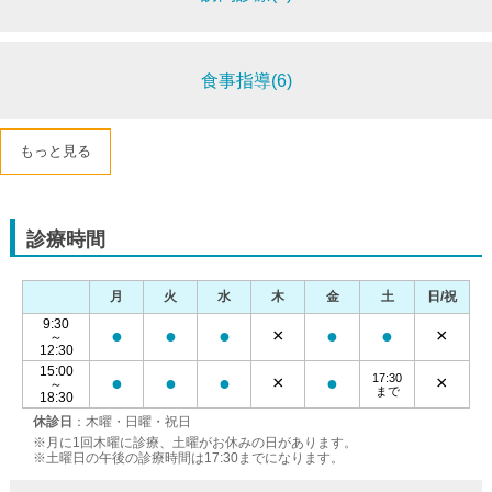
食事指導(6)
もっと見る
診療時間
月
火
水
木
金
土
日/祝
9:30
●
●
●
×
●
●
×
～
12:30
15:00
17:30
●
●
●
×
●
×
～
まで
18:30
休診日
：木曜・日曜・祝日
※月に1回木曜に診療、土曜がお休みの日があります。
※土曜日の午後の診療時間は17:30までになります。