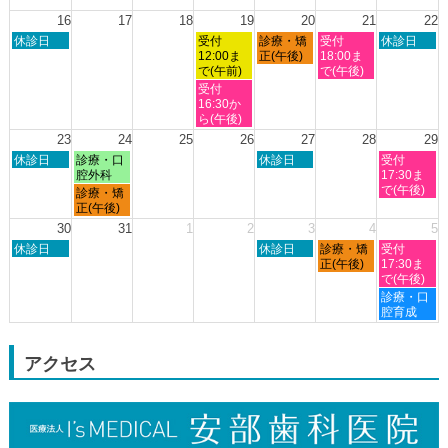
曜
曜
曜
曜
曜
曜
曜
8th
日,
日,
日,
日,
日,
日,
日,
16
17
18
19
20
21
22
2026
8
8
8
8
8
8
8
日
水
木
金
土
休診日
受付
診療・矯
受付
休診日
月
月
月
月
月
月
月
曜
曜
曜
曜
曜
12:00ま
正(午後)
18:00ま
9th
10th
11th
12th
13th
14th
15th
日,
日,
日,
日,
日,
で(午前)
で(午後)
2026
2026
2026
2026
2026
2026
2026
8
8
8
8
8
水
受付
月
月
月
月
月
曜
16:30か
16th
19th
20th
21st
22nd
日,
ら(午後)
2026
2026
2026
2026
2026
8
23
24
25
26
27
28
29
月
日
月
木
土
休診日
診療・口
休診日
受付
19th
曜
曜
曜
曜
腔外科
17:30ま
2026
日,
日,
日,
日,
で(午後)
月
診療・矯
8
8
8
8
曜
正(午後)
月
月
月
月
日,
30
31
1
2
3
4
5
23rd
24th
27th
29th
8
日
木
金
土
2026
休診日
2026
2026
休診日
診療・矯
2026
受付
月
曜
曜
曜
曜
正(午後)
17:30ま
24th
日,
日,
日,
日,
で(午後)
2026
8
9
9
9
土
診療・口
月
月
月
月
曜
腔育成
30th
3rd
4th
5th
日,
2026
2026
2026
2026
9
月
アクセス
5th
2026