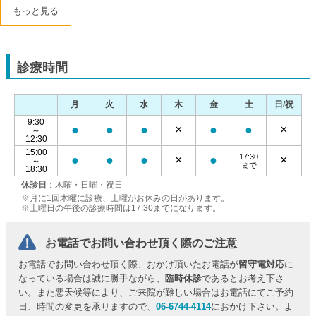
もっと見る
診療時間
月
火
水
木
金
土
日/祝
9:30
●
●
●
×
●
●
×
～
12:30
15:00
17:30
●
●
●
×
●
×
～
まで
18:30
休診日
：木曜・日曜・祝日
※月に1回木曜に診療、土曜がお休みの日があります。
※土曜日の午後の診療時間は17:30までになります。
お電話でお問い合わせ頂く際のご注意
お電話でお問い合わせ頂く際、おかけ頂いたお電話が
留守電対応
に
なっている場合は誠に勝手ながら、
臨時休診
であるとお考え下さ
い。また悪天候等により、ご来院が難しい場合はお電話にてご予約
日、時間の変更を承りますので、
06-6744-4114
におかけ下さい。よ