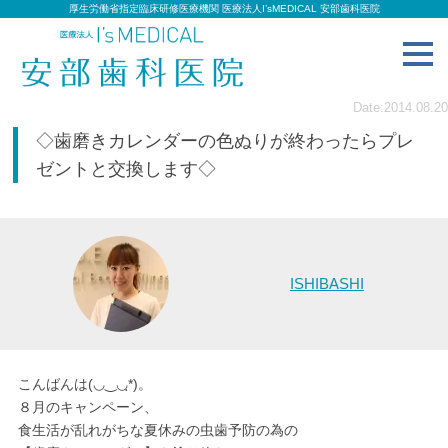
厚生労働省指定臨床研修医療機関 医療法人I’sMEDICAL 安部歯科医院
toggl
navig
Date:2014.08.20
◇歯磨きカレンダーの色ぬりが終わったらプレ
ゼントと交換します◇
ISHIBASHI
こんばんは(◡‿◡ฺ*)。
８月のキャンペーン、
食生活が乱れがちな夏休みの虫歯予防の為の