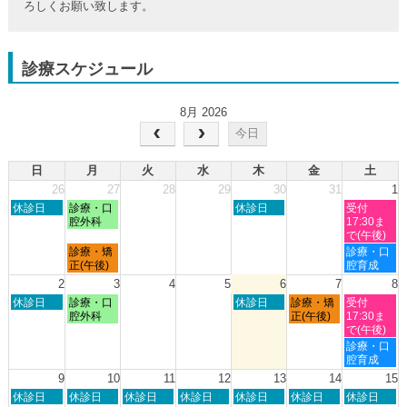
ろしくお願い致します。
診療スケジュール
8月 2026
今日
日
月
火
水
木
金
土
26
27
28
29
30
31
1
日
月
木
土
休診日
診療・口
休診日
受付
曜
曜
曜
曜
腔外科
17:30ま
日,
日,
日,
日,
で(午後)
7
7
7
8
月
土
診療・矯
診療・口
月
月
月
月
曜
曜
正(午後)
腔育成
26th
27th
30th
1st
日,
日,
2
3
4
5
6
7
8
2026
2026
2026
2026
7
8
日
月
木
金
土
休診日
診療・口
休診日
診療・矯
受付
月
月
曜
曜
曜
曜
曜
腔外科
正(午後)
17:30ま
27th
1st
日,
日,
日,
日,
日,
で(午後)
2026
2026
8
8
8
8
8
土
診療・口
月
月
月
月
月
曜
腔育成
2nd
3rd
6th
7th
8th
日,
9
10
11
12
13
14
15
2026
2026
2026
2026
2026
8
日
月
火
水
木
金
土
休診日
休診日
休診日
休診日
休診日
休診日
休診日
月