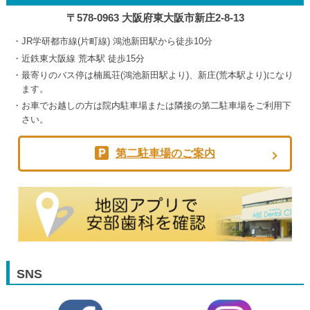
〒578-0963 大阪府東大阪市新庄2-8-13
JR学研都市線(片町線) 鴻池新田駅から徒歩10分
近鉄東大阪線 荒本駅 徒歩15分
最寄りのバス停は楠風荘(鴻池新田駅より)、新庄(荒本駅より)になり
ます。
お車でお越しの方は院内駐車場または隣接の第二駐車場をご利用下
さい。
第二駐車場のご案内
SNS