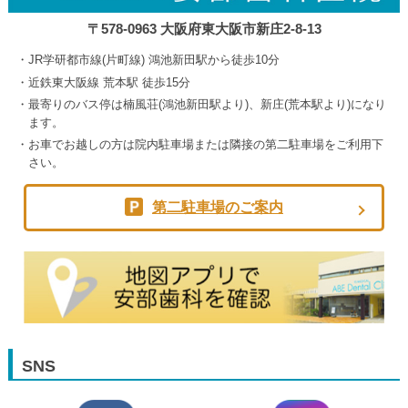
〒578-0963 大阪府東大阪市新庄2-8-13
JR学研都市線(片町線) 鴻池新田駅から徒歩10分
近鉄東大阪線 荒本駅 徒歩15分
最寄りのバス停は楠風荘(鴻池新田駅より)、新庄(荒本駅より)になり
ます。
お車でお越しの方は院内駐車場または隣接の第二駐車場をご利用下
さい。
第二駐車場のご案内
SNS