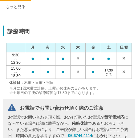
もっと見る
診療時間
月
火
水
木
金
土
日/祝
9:30
●
●
●
×
●
●
×
～
12:30
15:00
17:30
●
●
●
×
●
×
～
まで
18:30
休診日
：木曜・日曜・祝日
※月に1回木曜に診療、土曜がお休みの日があります。
※土曜日の午後の診療時間は17:30までになります。
お電話でお問い合わせ頂く際のご注意
お電話でお問い合わせ頂く際、おかけ頂いたお電話が
留守電対応
に
なっている場合は誠に勝手ながら、
臨時休診
であるとお考え下さ
い。また悪天候等により、ご来院が難しい場合はお電話にてご予約
日、時間の変更を承りますので、
06-6744-4114
におかけ下さい。よ