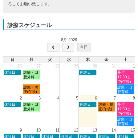
ろしくお願い致します。
診療スケジュール
8月 2026
今日
日
月
火
水
木
金
土
26
27
28
29
30
31
1
日
月
木
土
休診日
診療・口
休診日
受付
曜
曜
曜
曜
腔外科
17:30ま
日,
日,
日,
日,
で(午後)
7
7
7
8
月
土
診療・矯
診療・口
月
月
月
月
曜
曜
正(午後)
腔育成
26th
27th
30th
1st
日,
日,
2
3
4
5
6
7
8
2026
2026
2026
2026
7
8
日
月
木
金
土
休診日
診療・口
休診日
診療・矯
受付
月
月
曜
曜
曜
曜
曜
腔外科
正(午後)
17:30ま
27th
1st
日,
日,
日,
日,
日,
で(午後)
2026
2026
8
8
8
8
8
土
診療・口
月
月
月
月
月
曜
腔育成
2nd
3rd
6th
7th
8th
日,
9
10
11
12
13
14
15
2026
2026
2026
2026
2026
8
日
月
火
水
木
金
土
休診日
休診日
休診日
休診日
休診日
休診日
休診日
月