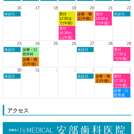
曜
曜
曜
曜
曜
曜
曜
8th
日,
日,
日,
日,
日,
日,
日,
16
17
18
19
20
21
22
2026
8
8
8
8
8
8
8
日
水
木
金
土
休診日
受付
診療・矯
受付
休診日
月
月
月
月
月
月
月
曜
曜
曜
曜
曜
12:00ま
正(午後)
18:00ま
9th
10th
11th
12th
13th
14th
15th
日,
日,
日,
日,
日,
で(午前)
で(午後)
2026
2026
2026
2026
2026
2026
2026
8
8
8
8
8
水
受付
月
月
月
月
月
曜
16:30か
16th
19th
20th
21st
22nd
日,
ら(午後)
2026
2026
2026
2026
2026
8
23
24
25
26
27
28
29
月
日
月
木
土
休診日
診療・口
休診日
受付
19th
曜
曜
曜
曜
腔外科
17:30ま
2026
日,
日,
日,
日,
で(午後)
月
診療・矯
8
8
8
8
曜
正(午後)
月
月
月
月
日,
30
31
1
2
3
4
5
23rd
24th
27th
29th
8
日
木
金
土
2026
休診日
2026
2026
休診日
診療・矯
2026
受付
月
曜
曜
曜
曜
正(午後)
17:30ま
24th
日,
日,
日,
日,
で(午後)
2026
8
9
9
9
土
診療・口
月
月
月
月
曜
腔育成
30th
3rd
4th
5th
日,
2026
2026
2026
2026
9
月
アクセス
5th
2026