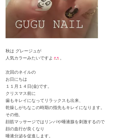
秋は グレージュが
人気カラーみたいですよ
。
次回のネイルの
お日にちは
１１月１４日(金)です。
クリスマス前に
歯もキレイになってリラックスも出来、
乾燥しがちなこの時期の指先もキレイになります。
その他、
顔筋マッサージではリンパや唾液腺を刺激するので
顔の血行が良くなり
唾液分泌を促進します。