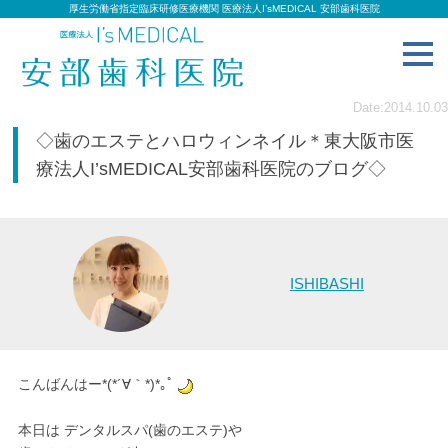
厚生労働省指定臨床研修医療機関 医療法人I’sMEDICAL 安部歯科医院
toggl
navig
Date:2014.10.03
◇歯のエステとハロウィンネイル＊東大阪市医
療法人I’sMEDICAL安部歯科医院のブログ◇
ISHIBASHI
こんばんはー*(*´∀｀*)*｡ﾟ
本日は デンタルスパ(歯のエステ)や