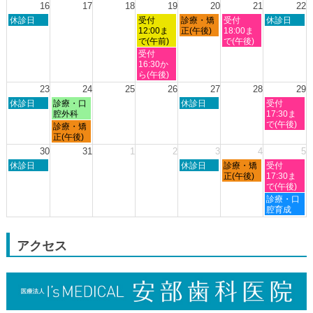
日,
日,
日,
日,
日,
日,
日,
16
17
18
19
20
21
22
2026
8
8
8
8
8
8
8
日
水
木
金
土
休診日
受付
診療・矯
受付
休診日
月
月
月
月
月
月
月
曜
曜
曜
曜
曜
12:00ま
正(午後)
18:00ま
9th
10th
11th
12th
13th
14th
15th
日,
日,
日,
日,
日,
で(午前)
で(午後)
2026
2026
2026
2026
2026
2026
2026
8
8
8
8
8
水
受付
月
月
月
月
月
曜
16:30か
16th
19th
20th
21st
22nd
日,
ら(午後)
2026
2026
2026
2026
2026
8
23
24
25
26
27
28
29
月
日
月
木
土
休診日
診療・口
休診日
受付
19th
曜
曜
曜
曜
腔外科
17:30ま
2026
日,
日,
日,
日,
で(午後)
月
診療・矯
8
8
8
8
曜
正(午後)
月
月
月
月
日,
30
31
1
2
3
4
5
23rd
24th
27th
29th
8
日
木
金
土
2026
休診日
2026
2026
休診日
診療・矯
2026
受付
月
曜
曜
曜
曜
正(午後)
17:30ま
24th
日,
日,
日,
日,
で(午後)
2026
8
9
9
9
土
診療・口
月
月
月
月
曜
腔育成
30th
3rd
4th
5th
日,
2026
2026
2026
2026
9
月
アクセス
5th
2026