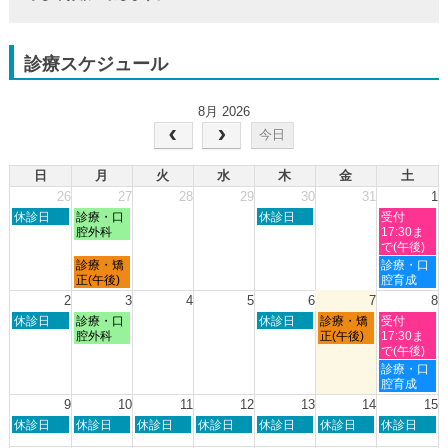
診療スケジュール
8月 2026
今日
日
月
火
水
木
金
土
26
27
28
29
30
31
1
日
月
木
土
休診日
診療・口
休診日
受付
曜
曜
曜
曜
腔外科
17:30ま
日,
日,
日,
日,
で(午後)
7
7
7
8
月
土
診療・矯
診療・口
月
月
月
月
曜
曜
正(午後)
腔育成
26th
27th
30th
1st
日,
日,
2
3
4
5
6
7
8
2026
2026
2026
2026
7
8
日
月
木
金
土
休診日
診療・口
休診日
診療・矯
受付
月
月
曜
曜
曜
曜
曜
腔外科
正(午後)
17:30ま
27th
1st
日,
日,
日,
日,
日,
で(午後)
2026
2026
8
8
8
8
8
土
診療・口
月
月
月
月
月
曜
腔育成
2nd
3rd
6th
7th
8th
日,
9
10
11
12
13
14
15
2026
2026
2026
2026
2026
8
日
月
火
水
木
金
土
休診日
休診日
休診日
休診日
休診日
休診日
休診日
月
曜
曜
曜
曜
曜
曜
曜
8th