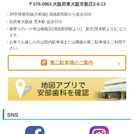
〒578-0963 大阪府東大阪市新庄2-8-13
JR学研都市線(片町線) 鴻池新田駅から徒歩10分
近鉄東大阪線 荒本駅 徒歩15分
最寄りのバス停は楠風荘(鴻池新田駅より)、新庄(荒本駅より)になり
ます。
お車でお越しの方は院内駐車場または隣接の第二駐車場をご利用下
さい。
第二駐車場のご案内
SNS