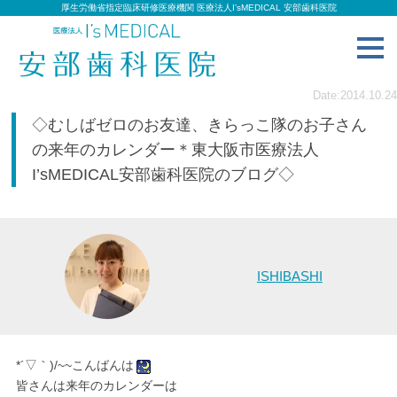
厚生労働省指定臨床研修医療機関 医療法人I’sMEDICAL 安部歯科医院
toggl
navig
Date:2014.10.24
◇むしばゼロのお友達、きらっこ隊のお子さん
の来年のカレンダー＊東大阪市医療法人
I’sMEDICAL安部歯科医院のブログ◇
ISHIBASHI
*´▽｀)/~~こんばんは
皆さんは来年のカレンダーは