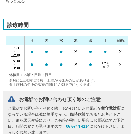
もっと見る
診療時間
月
火
水
木
金
土
日/祝
9:30
●
●
●
×
●
●
×
～
12:30
15:00
17:30
●
●
●
×
●
×
～
まで
18:30
休診日
：木曜・日曜・祝日
※月に1回木曜に診療、土曜がお休みの日があります。
※土曜日の午後の診療時間は17:30までになります。
お電話でお問い合わせ頂く際のご注意
お電話でお問い合わせ頂く際、おかけ頂いたお電話が
留守電対応
に
なっている場合は誠に勝手ながら、
臨時休診
であるとお考え下さ
い。また悪天候等により、ご来院が難しい場合はお電話にてご予約
日、時間の変更を承りますので、
06-6744-4114
におかけ下さい。よ
ろしくお願い致します。