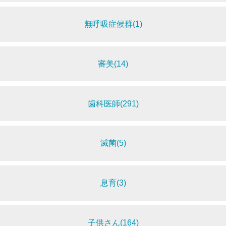
無呼吸症候群(1)
審美(14)
歯科医師(291)
滅菌(5)
息育(3)
子供さん(164)