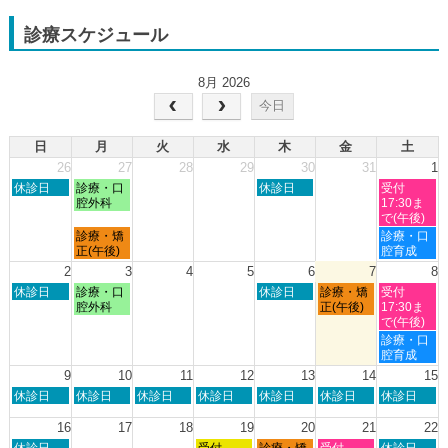
診療スケジュール
8月 2026
今日
日
月
火
水
木
金
土
26
27
28
29
30
31
1
日
月
木
土
休診日
診療・口
休診日
受付
曜
曜
曜
曜
腔外科
17:30ま
日,
日,
日,
日,
で(午後)
7
7
7
8
月
土
診療・矯
診療・口
月
月
月
月
曜
曜
正(午後)
腔育成
26th
27th
30th
1st
日,
日,
2
3
4
5
6
7
8
2026
2026
2026
2026
7
8
日
月
木
金
土
休診日
診療・口
休診日
診療・矯
受付
月
月
曜
曜
曜
曜
曜
腔外科
正(午後)
17:30ま
27th
1st
日,
日,
日,
日,
日,
で(午後)
2026
2026
8
8
8
8
8
土
診療・口
月
月
月
月
月
曜
腔育成
2nd
3rd
6th
7th
8th
日,
9
10
11
12
13
14
15
2026
2026
2026
2026
2026
8
日
月
火
水
木
金
土
休診日
休診日
休診日
休診日
休診日
休診日
休診日
月
曜
曜
曜
曜
曜
曜
曜
8th
日,
日,
日,
日,
日,
日,
日,
16
17
18
19
20
21
22
2026
8
8
8
8
8
8
8
日
水
木
金
土
休診日
受付
診療・矯
受付
休診日