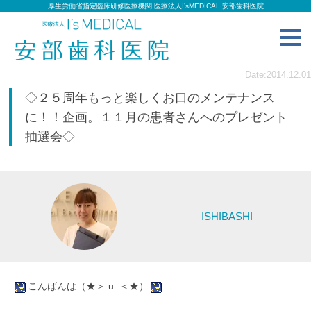
厚生労働省指定臨床研修医療機関 医療法人I’sMEDICAL 安部歯科医院
toggl
navig
Date:2014.12.01
◇２５周年もっと楽しくお口のメンテナンス
に！！企画。１１月の患者さんへのプレゼント
抽選会◇
ISHIBASHI
こんばんは（★＞ u ＜★）