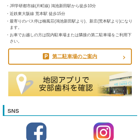
JR学研都市線(片町線) 鴻池新田駅から徒歩10分
近鉄東大阪線 荒本駅 徒歩15分
最寄りのバス停は楠風荘(鴻池新田駅より)、新庄(荒本駅より)になり
ます。
お車でお越しの方は院内駐車場または隣接の第二駐車場をご利用下
さい。
第二駐車場のご案内
SNS