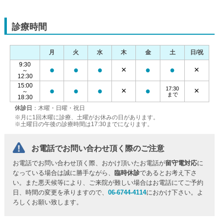
診療時間
月
火
水
木
金
土
日/祝
9:30
●
●
●
×
●
●
×
～
12:30
15:00
17:30
●
●
●
×
●
×
～
まで
18:30
休診日
：木曜・日曜・祝日
※月に1回木曜に診療、土曜がお休みの日があります。
※土曜日の午後の診療時間は17:30までになります。
お電話でお問い合わせ頂く際のご注意
お電話でお問い合わせ頂く際、おかけ頂いたお電話が
留守電対応
に
なっている場合は誠に勝手ながら、
臨時休診
であるとお考え下さ
い。また悪天候等により、ご来院が難しい場合はお電話にてご予約
日、時間の変更を承りますので、
06-6744-4114
におかけ下さい。よ
ろしくお願い致します。