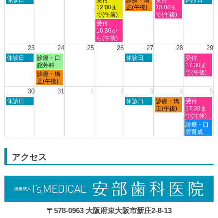
月
月
月
月
月
月
月
曜
曜
曜
曜
曜
12:00ま
正(午後)
18:00ま
9th
10th
11th
12th
13th
14th
15th
日,
日,
日,
日,
日,
で(午前)
で(午後)
2026
2026
2026
2026
2026
2026
2026
8
8
8
8
8
水
受付
月
月
月
月
月
曜
16:30か
16th
19th
20th
21st
22nd
日,
ら(午後)
2026
2026
2026
2026
2026
8
23
24
25
26
27
28
29
月
日
月
木
土
休診日
診療・口
休診日
受付
19th
曜
曜
曜
曜
腔外科
17:30ま
2026
日,
日,
日,
日,
で(午後)
月
診療・矯
8
8
8
8
曜
正(午後)
月
月
月
月
日,
30
31
1
2
3
4
5
23rd
24th
27th
29th
8
日
木
金
土
2026
休診日
2026
2026
休診日
診療・矯
2026
受付
月
曜
曜
曜
曜
正(午後)
17:30ま
24th
日,
日,
日,
日,
で(午後)
2026
8
9
9
9
土
診療・口
月
月
月
月
曜
腔育成
30th
3rd
4th
5th
日,
2026
2026
2026
2026
9
月
アクセス
5th
2026
〒578-0963 大阪府東大阪市新庄2-8-13