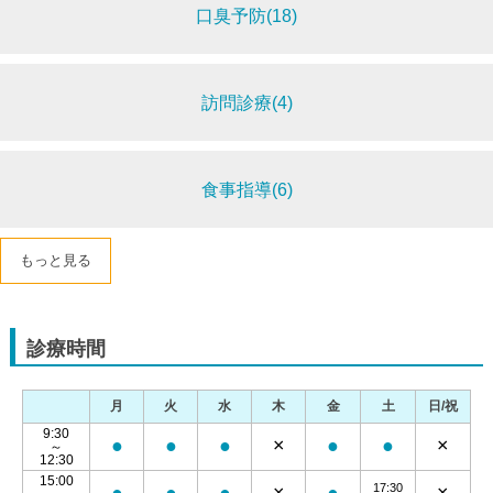
口臭予防(18)
訪問診療(4)
食事指導(6)
もっと見る
診療時間
月
火
水
木
金
土
日/祝
9:30
●
●
●
×
●
●
×
～
12:30
15:00
17:30