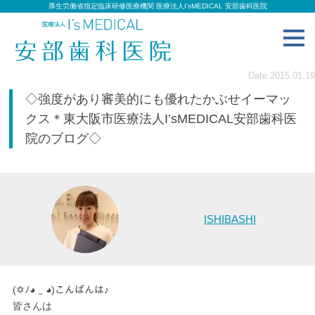
厚生労働省指定臨床研修医療機関 医療法人I’sMEDICAL 安部歯科医院
toggl
navig
Date:2015.01.19
◇強度があり審美的にも優れたかぶせイーマッ
クス＊東大阪市医療法人I’sMEDICAL安部歯科医
院のブログ◇
ISHIBASHI
(✡ﾉ◕ ‿ ◕)こんばんは♪
皆さんは