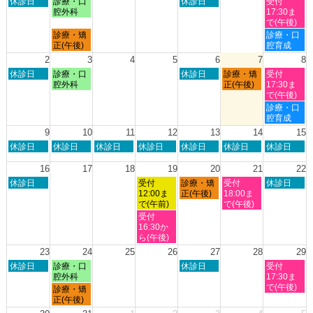
日
月
木
土
休診日
診療・口
休診日
受付
曜
曜
曜
曜
腔外科
17:30ま
日,
日,
日,
日,
で(午後)
7
7
7
8
月
土
診療・矯
診療・口
月
月
月
月
曜
曜
正(午後)
腔育成
26th
27th
30th
1st
日,
日,
2
3
4
5
6
7
8
2026
2026
2026
2026
7
8
日
月
木
金
土
休診日
診療・口
休診日
診療・矯
受付
月
月
曜
曜
曜
曜
曜
腔外科
正(午後)
17:30ま
27th
1st
日,
日,
日,
日,
日,
で(午後)
2026
2026
8
8
8
8
8
土
診療・口
月
月
月
月
月
曜
腔育成
2nd
3rd
6th
7th
8th
日,
9
10
11
12
13
14
15
2026
2026
2026
2026
2026
8
日
月
火
水
木
金
土
休診日
休診日
休診日
休診日
休診日
休診日
休診日
月
曜
曜
曜
曜
曜
曜
曜
8th
日,
日,
日,
日,
日,
日,
日,
16
17
18
19
20
21
22
2026
8
8
8
8
8
8
8
日
水
木
金
土
休診日
受付
診療・矯
受付
休診日
月
月
月
月
月
月
月
曜
曜
曜
曜
曜
12:00ま
正(午後)
18:00ま
9th
10th
11th
12th
13th
14th
15th
日,
日,
日,
日,
日,
で(午前)
で(午後)
2026
2026
2026
2026
2026
2026
2026
8
8
8
8
8
水
受付
月
月
月
月
月
曜
16:30か
16th
19th
20th
21st
22nd
日,
ら(午後)
2026
2026
2026
2026
2026
8
23
24
25
26
27
28
29
月
日
月
木
土
休診日
診療・口
休診日
受付
19th
曜
曜
曜
曜
腔外科
17:30ま
2026
日,
日,
日,
日,
で(午後)
月
診療・矯
8
8
8
8
曜
正(午後)
月
月
月
月
日,