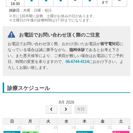
●
●
●
×
●
×
～
まで
18:30
休診日
：木曜・日曜・祝日
※月に1回木曜に診療、土曜がお休みの日があります。
※土曜日の午後の診療時間は17:30までになります。
お電話でお問い合わせ頂く際のご注意
お電話でお問い合わせ頂く際、おかけ頂いたお電話が
留守電対応
に
なっている場合は誠に勝手ながら、
臨時休診
であるとお考え下さ
い。また悪天候等により、ご来院が難しい場合はお電話にてご予約
日、時間の変更を承りますので、
06-6744-4114
におかけ下さい。よ
ろしくお願い致します。
診療スケジュール
8月 2026
今日
日
月
火
水
木
金
土
26
27
28
29
30
31
1