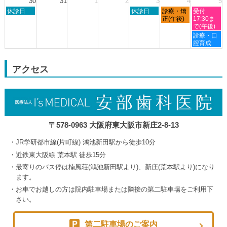
30
31
1
2
3
4
5
23rd
24th
27th
29th
8
日
木
金
土
2026
休診日
2026
2026
休診日
診療・矯
2026
受付
月
曜
曜
曜
曜
正(午後)
17:30ま
24th
日,
日,
日,
日,
で(午後)
2026
8
9
9
9
土
診療・口
月
月
月
月
曜
腔育成
30th
3rd
4th
5th
日,
2026
2026
2026
2026
9
月
アクセス
5th
2026
〒578-0963 大阪府東大阪市新庄2-8-13
JR学研都市線(片町線) 鴻池新田駅から徒歩10分
近鉄東大阪線 荒本駅 徒歩15分
最寄りのバス停は楠風荘(鴻池新田駅より)、新庄(荒本駅より)になり
ます。
お車でお越しの方は院内駐車場または隣接の第二駐車場をご利用下
さい。
第二駐車場のご案内