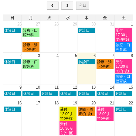
今日
日
月
火
水
木
金
土
26
27
28
29
30
31
1
日
月
木
土
休診日
診療・口
休診日
受付
曜
曜
曜
曜
腔外科
17:30ま
日,
日,
日,
日,
で(午後)
7
7
7
8
月
土
診療・矯
診療・口
月
月
月
月
曜
曜
正(午後)
腔育成
26th
27th
30th
1st
日,
日,
2
3
4
5
6
7
8
2026
2026
2026
2026
7
8
日
月
木
金
土
休診日
診療・口
休診日
診療・矯
受付
月
月
曜
曜
曜
曜
曜
腔外科
正(午後)
17:30ま
27th
1st
日,
日,
日,
日,
日,
で(午後)
2026
2026
8
8
8
8
8
土
診療・口
月
月
月
月
月
曜
腔育成
2nd
3rd
6th
7th
8th
日,
9
10
11
12
13
14
15
2026
2026
2026
2026
2026
8
日
月
火
水
木
金
土
休診日
休診日
休診日
休診日
休診日
休診日
休診日
月
曜
曜
曜
曜
曜
曜
曜
8th
日,
日,
日,
日,
日,
日,
日,
16
17
18
19
20
21
22
2026
8
8
8
8
8
8
8
日
水
木
金
土
休診日
受付
診療・矯
受付
休診日
月
月
月
月
月
月
月
曜
曜
曜
曜
曜
12:00ま
正(午後)
18:00ま
9th
10th
11th
12th
13th
14th
15th
日,
日,
日,
日,
日,
で(午前)
で(午後)
2026
2026
2026
2026
2026
2026
2026
8
8
8
8
8
水
受付
月
月
月
月
月
曜
16:30か
16th
19th
20th
21st
22nd
日,
ら(午後)