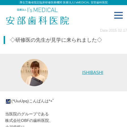
厚生労働省指定臨床研修医療機関 医療法人I’sMEDICAL 安部歯科医院
toggl
navig
Date:2015.02.17
◇研修医の先生が見学に来られました◇
ISHIBASHI
(*UωUpq)こんばんは*+ﾟ
当医院のグループである
株式会社OBFの歯科医院、