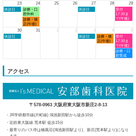
2026
2026
2026
2026
2026
8
23
24
25
26
27
28
29
月
日
月
木
土
休診日
診療・口
休診日
受付
19th
曜
曜
曜
曜
腔外科
17:30ま
2026
日,
日,
日,
日,
で(午後)
月
診療・矯
8
8
8
8
曜
正(午後)
月
月
月
月
日,
30
31
1
2
3
4
5
23rd
24th
27th
29th
8
日
木
金
土
2026
休診日
2026
2026
休診日
診療・矯
2026
受付
月
曜
曜
曜
曜
正(午後)
17:30ま
24th
日,
日,
日,
日,
で(午後)
2026
8
9
9
9
土
診療・口
月
月
月
月
曜
腔育成
30th
3rd
4th
5th
日,
2026
2026
2026
2026
9
月
アクセス
5th
2026
〒578-0963 大阪府東大阪市新庄2-8-13
JR学研都市線(片町線) 鴻池新田駅から徒歩10分
近鉄東大阪線 荒本駅 徒歩15分
最寄りのバス停は楠風荘(鴻池新田駅より)、新庄(荒本駅より)になり
ます。