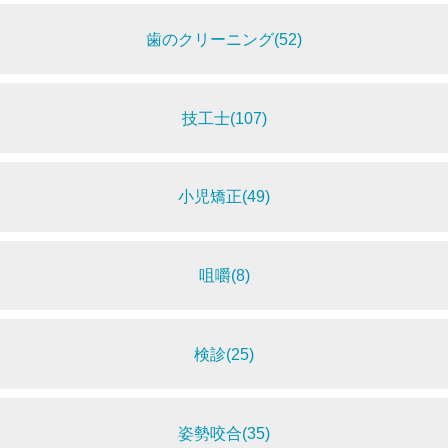
歯のクリーニング(52)
技工士(107)
小児矯正(49)
咀嚼(8)
検診(25)
姿勢咬合(35)