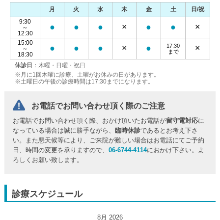
月
火
水
木
金
土
日/祝
9:30
●
●
●
×
●
●
×
～
12:30
15:00
17:30
●
●
●
×
●
×
～
まで
18:30
休診日
：木曜・日曜・祝日
※月に1回木曜に診療、土曜がお休みの日があります。
※土曜日の午後の診療時間は17:30までになります。
お電話でお問い合わせ頂く際のご注意
お電話でお問い合わせ頂く際、おかけ頂いたお電話が
留守電対応
に
なっている場合は誠に勝手ながら、
臨時休診
であるとお考え下さ
い。また悪天候等により、ご来院が難しい場合はお電話にてご予約
日、時間の変更を承りますので、
06-6744-4114
におかけ下さい。よ
ろしくお願い致します。
診療スケジュール
8月 2026