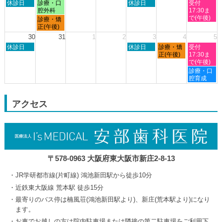
日
月
木
土
休診日
診療・口
休診日
受付
19th
曜
曜
曜
曜
腔外科
17:30ま
2026
日,
日,
日,
日,
で(午後)
月
診療・矯
8
8
8
8
曜
正(午後)
月
月
月
月
日,
30
31
1
2
3
4
5
23rd
24th
27th
29th
8
日
木
金
土
2026
休診日
2026
2026
休診日
診療・矯
2026
受付
月
曜
曜
曜
曜
正(午後)
17:30ま
24th
日,
日,
日,
日,
で(午後)
2026
8
9
9
9
土
診療・口
月
月
月
月
曜
腔育成
30th
3rd
4th
5th
日,
2026
2026
2026
2026
9
月
アクセス
5th
2026
〒578-0963 大阪府東大阪市新庄2-8-13
JR学研都市線(片町線) 鴻池新田駅から徒歩10分
近鉄東大阪線 荒本駅 徒歩15分
最寄りのバス停は楠風荘(鴻池新田駅より)、新庄(荒本駅より)になり
ます。
お車でお越しの方は院内駐車場または隣接の第二駐車場をご利用下