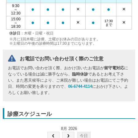
9:30
●
●
●
×
●
●
×
～
12:30
15:00
17:30
●
●
●
×
●
×
～
まで
18:30
休診日
：木曜・日曜・祝日
※月に1回木曜に診療、土曜がお休みの日があります。
※土曜日の午後の診療時間は17:30までになります。
お電話でお問い合わせ頂く際のご注意
お電話でお問い合わせ頂く際、おかけ頂いたお電話が
留守電対応
に
なっている場合は誠に勝手ながら、
臨時休診
であるとお考え下さ
い。また悪天候等により、ご来院が難しい場合はお電話にてご予約
日、時間の変更を承りますので、
06-6744-4114
におかけ下さい。よ
ろしくお願い致します。
診療スケジュール
8月 2026
今日