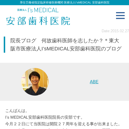
厚生労働省指定臨床研修医療機関 医療法人I’sMEDICAL 安部歯科医院
toggl
navig
Date:2015.02.27
院長ブログ 何故歯科医師を志したか？＊東大
阪市医療法人I’sMEDICAL安部歯科医院のブログ
ABE
こんばんは。
I’s MEDICAL安部歯科医院院長の安部です。
今月２２日にて当医院は開院２７周年を迎える事が出来ました。