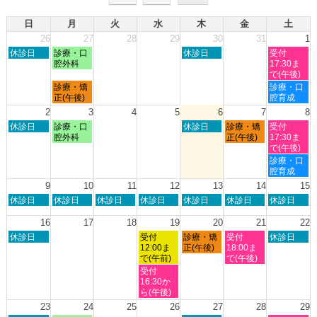
日
月
火
水
木
金
土
26
27
28
29
30
31
1
日
月
木
土
休診日
診療・口
休診日
受付
曜
曜
曜
曜
腔外科
17:30ま
日,
日,
日,
日,
で(午後)
7
7
7
8
月
土
診療・矯
診療・口
月
月
月
月
曜
曜
正(午後)
腔育成
26th
27th
30th
1st
日,
日,
2
3
4
5
6
7
8
2026
2026
2026
2026
7
8
日
月
木
金
土
休診日
診療・口
休診日
診療・矯
受付
月
月
曜
曜
曜
曜
曜
腔外科
正(午後)
17:30ま
27th
1st
日,
日,
日,
日,
日,
で(午後)
2026
2026
8
8
8
8
8
土
診療・口
月
月
月
月
月
曜
腔育成
2nd
3rd
6th
7th
8th
日,
9
10
11
12
13
14
15
2026
2026
2026
2026
2026
8
日
月
火
水
木
金
土
休診日
休診日
休診日
休診日
休診日
休診日
休診日
月
曜
曜
曜
曜
曜
曜
曜
8th
日,
日,
日,
日,
日,
日,
日,
16
17
18
19
20
21
22
2026
8
8
8
8
8
8
8
日
水
木
金
土
休診日
受付
診療・矯
受付
休診日
月
月
月
月
月
月
月
曜
曜
曜
曜
曜
12:00ま
正(午後)
18:00ま
9th
10th
11th
12th
13th
14th
15th
日,
日,
日,
日,
日,
で(午前)
で(午後)
2026
2026
2026
2026
2026
2026
2026
8
8
8
8
8
水
受付
月
月
月
月
月
曜
16:30か
16th
19th
20th
21st
22nd
日,
ら(午後)
2026
2026
2026
2026
2026
8
23
24
25
26
27
28
29
月