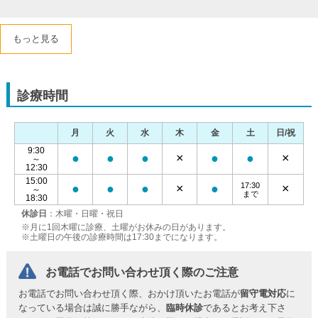
もっと見る
診療時間
月
火
水
木
金
土
日/祝
9:30
●
●
●
×
●
●
×
～
12:30
15:00
17:30
●
●
●
×
●
×
～
まで
18:30
休診日
：木曜・日曜・祝日
※月に1回木曜に診療、土曜がお休みの日があります。
※土曜日の午後の診療時間は17:30までになります。
お電話でお問い合わせ頂く際のご注意
お電話でお問い合わせ頂く際、おかけ頂いたお電話が
留守電対応
に
なっている場合は誠に勝手ながら、
臨時休診
であるとお考え下さ