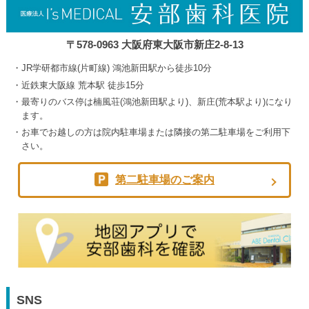
〒578-0963 大阪府東大阪市新庄2-8-13
JR学研都市線(片町線) 鴻池新田駅から徒歩10分
近鉄東大阪線 荒本駅 徒歩15分
最寄りのバス停は楠風荘(鴻池新田駅より)、新庄(荒本駅より)になり
ます。
お車でお越しの方は院内駐車場または隣接の第二駐車場をご利用下
さい。
第二駐車場のご案内
SNS