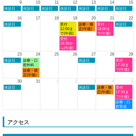
日,
9
10
11
12
13
14
15
2026
2026
2026
2026
2026
8
日
月
火
水
木
金
土
休診日
休診日
休診日
休診日
休診日
休診日
休診日
月
曜
曜
曜
曜
曜
曜
曜
8th
日,
日,
日,
日,
日,
日,
日,
16
17
18
19
20
21
22
2026
8
8
8
8
8
8
8
日
水
木
金
土
休診日
受付
診療・矯
受付
休診日
月
月
月
月
月
月
月
曜
曜
曜
曜
曜
12:00ま
正(午後)
18:00ま
9th
10th
11th
12th
13th
14th
15th
日,
日,
日,
日,
日,
で(午前)
で(午後)
2026
2026
2026
2026
2026
2026
2026
8
8
8
8
8
水
受付
月
月
月
月
月
曜
16:30か
16th
19th
20th
21st
22nd
日,
ら(午後)
2026
2026
2026
2026
2026
8
23
24
25
26
27
28
29
月
日
月
木
土
休診日
診療・口
休診日
受付
19th
曜
曜
曜
曜
腔外科
17:30ま
2026
日,
日,
日,
日,
で(午後)
月
診療・矯
8
8
8
8
曜
正(午後)
月
月
月
月
日,
30
31
1
2
3
4
5
23rd
24th
27th
29th
8
日
木
金
土
2026
休診日
2026
2026
休診日
診療・矯
2026
受付
月
曜
曜
曜
曜
正(午後)
17:30ま
24th
日,
日,
日,
日,
で(午後)
2026
8
9
9
9
土
診療・口
月
月
月
月
曜
腔育成
30th
3rd
4th
5th
日,
2026
2026
2026
2026
9
月
アクセス
5th
2026