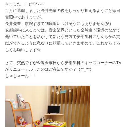
きました！！(^^)/~~~
１月に退職しました長井先輩の後をしっかり担えるようにと毎日
奮闘中でありますが、
長井先輩、敏腕すぎて到底追いつけそうにもありません(笑)
安部歯科に来るまでは、音楽業界といった全然違う環境のなかで
働いていたことを活かして新たな見方で安部歯科になんらかの貢
献ができるように私なりに頑張っていきますので、これからよろ
しくお願いします☆
さて、突然ですが今週金曜日から安部歯科のキッズコーナーのTV
がリニューアルしたのはご存知ですか？（*^_^*）
じゃじゃーん！！