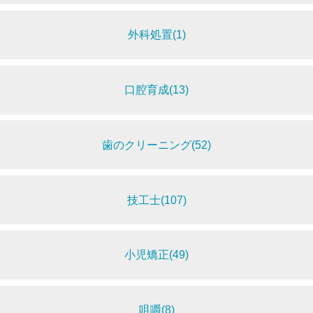
外科処置(1)
口腔育成(13)
歯のクリーニング(52)
技工士(107)
小児矯正(49)
咀嚼(8)