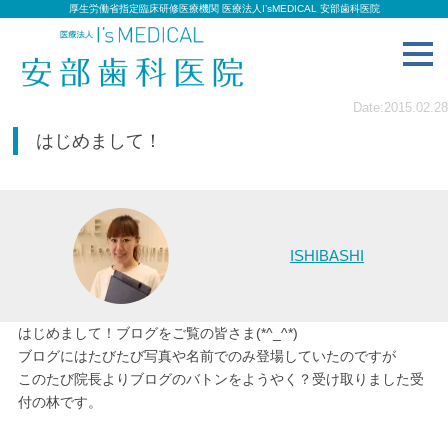
厚生労働省指定臨床研修医療機関 医療法人I’sMEDICAL 安部歯科医院
toggl
navig
Date:2015.02.28
はじめまして！
ISHIBASHI
はじめまして！ブログをご覧の皆さま(*^_^*)
ブログにはたびたび写真や名前でのみ登場していたのですが
このたび院長よりブログのバトンをようやく？受け取りました受
付の林です。