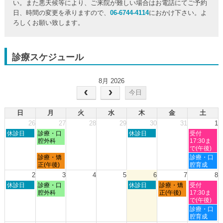
い。また悪天候等により、ご来院が難しい場合はお電話にてご予約
日、時間の変更を承りますので、
06-6744-4114
におかけ下さい。よ
ろしくお願い致します。
診療スケジュール
8月 2026
今日
日
月
火
水
木
金
土
26
27
28
29
30
31
1
日
月
木
土
休診日
診療・口
休診日
受付
曜
曜
曜
曜
腔外科
17:30ま
日,
日,
日,
日,
で(午後)
7
7
7
8
月
土
診療・矯
診療・口
月
月
月
月
曜
曜
正(午後)
腔育成
26th
27th
30th
1st
日,
日,
2
3
4
5
6
7
8
2026
2026
2026
2026
7
8
日
月
木
金
土
休診日
診療・口
休診日
診療・矯
受付
月
月
曜
曜
曜
曜
曜
腔外科
正(午後)
17:30ま
27th
1st
日,
日,
日,
日,
日,
で(午後)
2026
2026
8
8
8
8
8
土
診療・口
月
月
月
月
月
曜
腔育成
2nd
3rd
6th
7th
8th