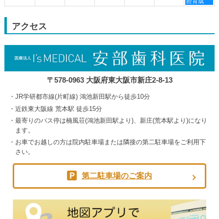
曜
腔育成
30th
3rd
4th
5th
日,
2026
2026
2026
2026
9
月
アクセス
5th
2026
〒578-0963 大阪府東大阪市新庄2-8-13
JR学研都市線(片町線) 鴻池新田駅から徒歩10分
近鉄東大阪線 荒本駅 徒歩15分
最寄りのバス停は楠風荘(鴻池新田駅より)、新庄(荒本駅より)になり
ます。
お車でお越しの方は院内駐車場または隣接の第二駐車場をご利用下
さい。
第二駐車場のご案内