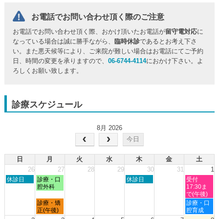
お電話でお問い合わせ頂く際のご注意
お電話でお問い合わせ頂く際、おかけ頂いたお電話が
留守電対応
に
なっている場合は誠に勝手ながら、
臨時休診
であるとお考え下さ
い。また悪天候等により、ご来院が難しい場合はお電話にてご予約
日、時間の変更を承りますので、
06-6744-4114
におかけ下さい。よ
ろしくお願い致します。
診療スケジュール
8月 2026
今日
日
月
火
水
木
金
土
26
27
28
29
30
31
1
日
月
木
土
休診日
診療・口
休診日
受付
曜
曜
曜
曜
腔外科
17:30ま
日,
日,
日,
日,
で(午後)
7
7
7
8
月
土
診療・矯
診療・口
月
月
月
月
曜
曜
正(午後)
腔育成
26th
27th
30th
1st
日,
日,