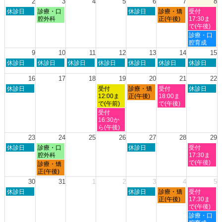
2
3
4
5
6
7
8
2026
2026
2026
2026
7
8
日
月
木
金
土
休診日
診療・口
休診日
診療・矯
受付
月
月
曜
曜
曜
曜
曜
腔外科
正(午後)
17:30ま
27th
1st
日,
日,
日,
日,
日,
で(午後)
2026
2026
8
8
8
8
8
土
診療・口
月
月
月
月
月
曜
腔育成
2nd
3rd
6th
7th
8th
日,
9
10
11
12
13
14
15
2026
2026
2026
2026
2026
8
日
月
火
水
木
金
土
休診日
休診日
休診日
休診日
休診日
休診日
休診日
月
曜
曜
曜
曜
曜
曜
曜
8th
日,
日,
日,
日,
日,
日,
日,
16
17
18
19
20
21
22
2026
8
8
8
8
8
8
8
日
水
木
金
土
休診日
受付
診療・矯
受付
休診日
月
月
月
月
月
月
月
曜
曜
曜
曜
曜
12:00ま
正(午後)
18:00ま
9th
10th
11th
12th
13th
14th
15th
日,
日,
日,
日,
日,
で(午前)
で(午後)
2026
2026
2026
2026
2026
2026
2026
8
8
8
8
8
水
受付
月
月
月
月
月
曜
16:30か
16th
19th
20th
21st
22nd
日,
ら(午後)
2026
2026
2026
2026
2026
8
23
24
25
26
27
28
29
月
日
月
木
土
休診日
診療・口
休診日
受付
19th
曜
曜
曜
曜
腔外科
17:30ま
2026
日,
日,
日,
日,
で(午後)
月
診療・矯
8
8
8
8
曜
正(午後)
月
月
月
月
日,
30
31
1
2
3
4
5
23rd
24th
27th
29th
8
日
木
金
土
2026
休診日
2026
2026
休診日
診療・矯
2026
受付
月
曜
曜
曜
曜
正(午後)
17:30ま
24th
日,
日,
日,
日,
で(午後)
2026
8
9
9
9
土
診療・口
月
月
月
月