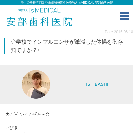
厚生労働省指定臨床研修医療機関 医療法人I’sMEDICAL 安部歯科医院
toggl
navig
Date:2015.03.18
◇学校でインフルエンザが激減した体操を御存
知ですか？◇
ISHIBASHI
★(*´∨`*)ﾉこんばんは☆
いびき