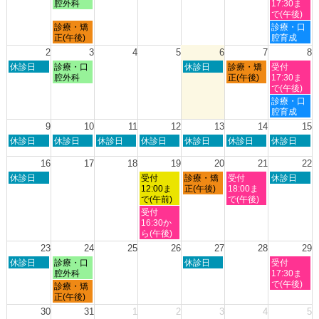
曜
曜
曜
曜
腔外科
17:30ま
日,
日,
日,
日,
で(午後)
7
7
7
8
月
土
診療・矯
診療・口
月
月
月
月
曜
曜
正(午後)
腔育成
26th
27th
30th
1st
日,
日,
2
3
4
5
6
7
8
2026
2026
2026
2026
7
8
日
月
木
金
土
休診日
診療・口
休診日
診療・矯
受付
月
月
曜
曜
曜
曜
曜
腔外科
正(午後)
17:30ま
27th
1st
日,
日,
日,
日,
日,
で(午後)
2026
2026
8
8
8
8
8
土
診療・口
月
月
月
月
月
曜
腔育成
2nd
3rd
6th
7th
8th
日,
9
10
11
12
13
14
15
2026
2026
2026
2026
2026
8
日
月
火
水
木
金
土
休診日
休診日
休診日
休診日
休診日
休診日
休診日
月
曜
曜
曜
曜
曜
曜
曜
8th
日,
日,
日,
日,
日,
日,
日,
16
17
18
19
20
21
22
2026
8
8
8
8
8
8
8
日
水
木
金
土
休診日
受付
診療・矯
受付
休診日
月
月
月
月
月
月
月
曜
曜
曜
曜
曜
12:00ま
正(午後)
18:00ま
9th
10th
11th
12th
13th
14th
15th
日,
日,
日,
日,
日,
で(午前)
で(午後)
2026
2026
2026
2026
2026
2026
2026
8
8
8
8
8
水
受付
月
月
月
月
月
曜
16:30か
16th
19th
20th
21st
22nd
日,
ら(午後)
2026
2026
2026
2026
2026
8
23
24
25
26
27
28
29
月
日
月
木
土
休診日
診療・口
休診日
受付
19th
曜
曜
曜
曜
腔外科
17:30ま
2026
日,
日,
日,
日,
で(午後)
月
診療・矯
8
8
8
8
曜
正(午後)
月
月
月
月
日,
30
31
1
2
3
4
5
23rd
24th
27th
29th
8