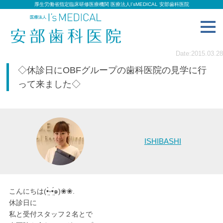
厚生労働省指定臨床研修医療機関 医療法人I’sMEDICAL 安部歯科医院
toggl
navig
Date:2015.03.28
◇休診日にOBFグループの歯科医院の見学に行
って来ました◇
ISHIBASHI
こんにちは(•̤̀ᵕ•̤́๑)❀❀.
休診日に
私と受付スタッフ２名とで