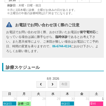
18:30
休診日
：木曜・日曜・祝日
※月に1回木曜に診療、土曜がお休みの日があります。
※土曜日の午後の診療時間は17:30までになります。
お電話でお問い合わせ頂く際のご注意
お電話でお問い合わせ頂く際、おかけ頂いたお電話が
留守電対応
に
なっている場合は誠に勝手ながら、
臨時休診
であるとお考え下さ
い。また悪天候等により、ご来院が難しい場合はお電話にてご予約
日、時間の変更を承りますので、
06-6744-4114
におかけ下さい。よ
ろしくお願い致します。
診療スケジュール
8月 2026
今日
日
月
火
水
木
金
土
26
27
28
29
30
31
1
日
月
木
土
休診日
診療・口
休診日
受付