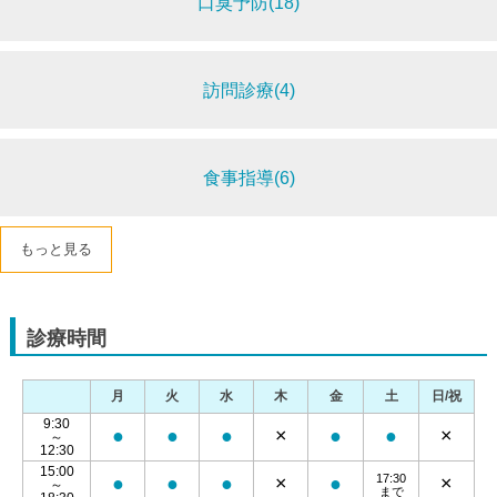
口臭予防(18)
訪問診療(4)
食事指導(6)
もっと見る
診療時間
月
火
水
木
金
土
日/祝
9:30
●
●
●
×
●
●
×
～
12:30
15:00
17:30
●
●
●
×
●
×
～
まで