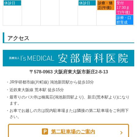
日
木
金
土
2026
休診日
2026
2026
休診日
診療・矯
2026
受付
月
曜
曜
曜
曜
正(午後)
17:30ま
24th
日,
日,
日,
日,
で(午後)
2026
8
9
9
9
土
診療・口
月
月
月
月
曜
腔育成
30th
3rd
4th
5th
日,
2026
2026
2026
2026
9
月
アクセス
5th
2026
〒578-0963 大阪府東大阪市新庄2-8-13
JR学研都市線(片町線) 鴻池新田駅から徒歩10分
近鉄東大阪線 荒本駅 徒歩15分
最寄りのバス停は楠風荘(鴻池新田駅より)、新庄(荒本駅より)になり
ます。
お車でお越しの方は院内駐車場または隣接の第二駐車場をご利用下
さい。
第二駐車場のご案内