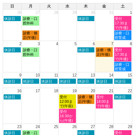
日
月
火
水
木
金
土
26
27
28
29
30
31
1
日
月
木
土
休診日
診療・口
休診日
受付
曜
曜
曜
曜
腔外科
17:30ま
日,
日,
日,
日,
で(午後)
7
7
7
8
月
土
診療・矯
診療・口
月
月
月
月
曜
曜
正(午後)
腔育成
26th
27th
30th
1st
日,
日,
2
3
4
5
6
7
8
2026
2026
2026
2026
7
8
日
月
木
金
土
休診日
診療・口
休診日
診療・矯
受付
月
月
曜
曜
曜
曜
曜
腔外科
正(午後)
17:30ま
27th
1st
日,
日,
日,
日,
日,
で(午後)
2026
2026
8
8
8
8
8
土
診療・口
月
月
月
月
月
曜
腔育成
2nd
3rd
6th
7th
8th
日,
9
10
11
12
13
14
15
2026
2026
2026
2026
2026
8
日
月
火
水
木
金
土
休診日
休診日
休診日
休診日
休診日
休診日
休診日
月
曜
曜
曜
曜
曜
曜
曜
8th
日,
日,
日,
日,
日,
日,
日,
16
17
18
19
20
21
22
2026
8
8
8
8
8
8
8
日
水
木
金
土
休診日
受付
診療・矯
受付
休診日
月
月
月
月
月
月
月
曜
曜
曜
曜
曜
12:00ま
正(午後)
18:00ま
9th
10th
11th
12th
13th
14th
15th
日,
日,
日,
日,
日,
で(午前)
で(午後)
2026
2026
2026
2026
2026
2026
2026
8
8
8
8
8
水
受付
月
月
月
月
月
曜
16:30か
16th
19th
20th
21st
22nd
日,
ら(午後)
2026
2026
2026
2026
2026
8
23
24
25
26
27
28
29
月
日
月
木
土
休診日
診療・口
休診日
受付
19th