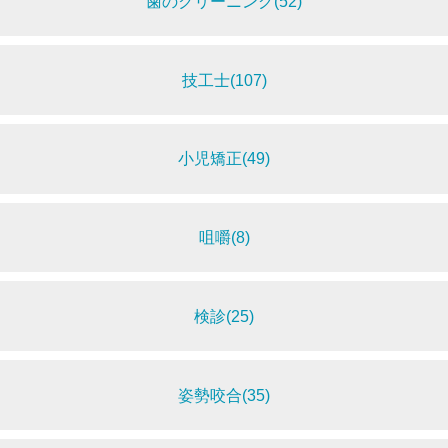
歯のクリーニング(52)
技工士(107)
小児矯正(49)
咀嚼(8)
検診(25)
姿勢咬合(35)