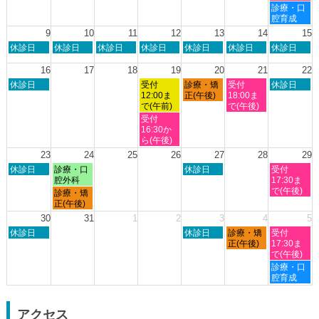
8
8
8
8
8
土
診療・口
月
月
月
月
月
曜
腔育成
2nd
3rd
6th
7th
8th
日,
9
10
11
12
13
14
15
2026
2026
2026
2026
2026
8
日
月
火
水
木
金
土
休診日
休診日
休診日
休診日
休診日
休診日
休診日
月
曜
曜
曜
曜
曜
曜
曜
8th
日,
日,
日,
日,
日,
日,
日,
16
17
18
19
20
21
22
2026
8
8
8
8
8
8
8
日
水
木
金
土
休診日
受付
診療・矯
受付
休診日
月
月
月
月
月
月
月
曜
曜
曜
曜
曜
12:00ま
正(午後)
18:00ま
9th
10th
11th
12th
13th
14th
15th
日,
日,
日,
日,
日,
で(午前)
で(午後)
2026
2026
2026
2026
2026
2026
2026
8
8
8
8
8
水
受付
月
月
月
月
月
曜
16:30か
16th
19th
20th
21st
22nd
日,
ら(午後)
2026
2026
2026
2026
2026
8
23
24
25
26
27
28
29
月
日
月
木
土
休診日
診療・口
休診日
受付
19th
曜
曜
曜
曜
腔外科
17:30ま
2026
日,
日,
日,
日,
で(午後)
月
診療・矯
8
8
8
8
曜
正(午後)
月
月
月
月
日,
30
31
1
2
3
4
5
23rd
24th
27th
29th
8
日
木
金
土
2026
休診日
2026
2026
休診日
診療・矯
2026
受付
月
曜
曜
曜
曜
正(午後)
17:30ま
24th
日,
日,
日,
日,
で(午後)
2026
8
9
9
9
土
診療・口
月
月
月
月
曜
腔育成
30th
3rd
4th
5th
日,
2026
2026
2026
2026
9
月
アクセス