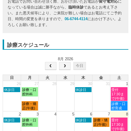
お電話でお問い合わせ頂く際、おかけ頂いたお電話が
留守電対応
に
なっている場合は誠に勝手ながら、
臨時休診
であるとお考え下さ
い。また悪天候等により、ご来院が難しい場合はお電話にてご予約
日、時間の変更を承りますので、
06-6744-4114
におかけ下さい。よ
ろしくお願い致します。
診療スケジュール
8月 2026
今日
日
月
火
水
木
金
土
26
27
28
29
30
31
1
日
月
木
土
休診日
診療・口
休診日
受付
曜
曜
曜
曜
腔外科
17:30ま
日,
日,
日,
日,
で(午後)
7
7
7
8
月
土
診療・矯
診療・口
月
月
月
月
曜
曜
正(午後)
腔育成
26th
27th
30th
1st
日,
日,
2
3
4
5
6
7
8
2026
2026
2026
2026
7
8
日
月
木
金
土
休診日
診療・口
休診日
診療・矯
受付
月
月
曜
曜
曜
曜
曜
腔外科
正(午後)
17:30ま
27th
1st
日,
日,
日,
日,
日,
で(午後)
2026
2026