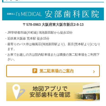
5th
2026
〒578-0963 大阪府東大阪市新庄2-8-13
JR学研都市線(片町線) 鴻池新田駅から徒歩10分
近鉄東大阪線 荒本駅 徒歩15分
最寄りのバス停は楠風荘(鴻池新田駅より)、新庄(荒本駅より)になり
ます。
お車でお越しの方は院内駐車場または隣接の第二駐車場をご利用下
さい。
第二駐車場のご案内