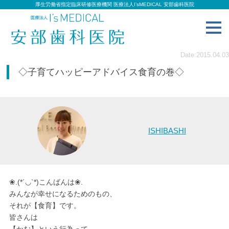
厚生労働省指定臨床研修医療機関 医療法人I’sMEDICAL 安部歯科医院
toggl
navig
Date:2015.04.03
◇子育てハッピーアドバイス食育の巻◇
ISHIBASHI
❀.(*´◡`*)こんばんは❀.
みんなが幸せになるためのもの、
それが【食育】です。
皆さんは