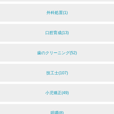
外科処置(1)
口腔育成(13)
歯のクリーニング(52)
技工士(107)
小児矯正(49)
咀嚼(8)