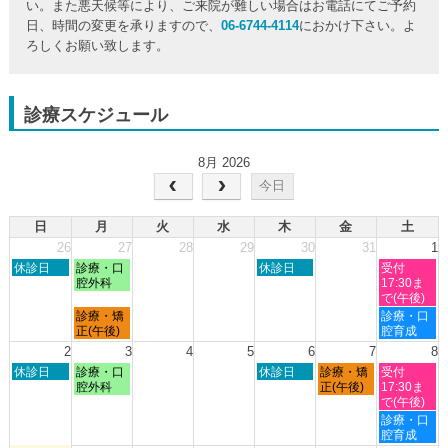
い。また悪天候等により、ご来院が難しい場合はお電話にてご予約
日、時間の変更を承りますので、
06-6744-4114
におかけ下さい。よ
ろしくお願い致します。
診療スケジュール
8月 2026
今日
日
月
火
水
木
金
土
26
27
28
29
30
31
1
日
月
木
土
休診日
診療・口
休診日
受付
曜
曜
曜
曜
腔外科
17:30ま
日,
日,
日,
日,
で(午後)
7
7
7
8
月
土
診療・矯
診療・口
月
月
月
月
曜
曜
正(午後)
腔育成
26th
27th
30th
1st
日,
日,
2
3
4
5
6
7
8
2026
2026
2026
2026
7
8
日
月
木
金
土
休診日
診療・口
休診日
診療・矯
受付
月
月
曜
曜
曜
曜
曜
腔外科
正(午後)
17:30ま
27th
1st
日,
日,
日,
日,
日,
で(午後)
2026
2026
8
8
8
8
8
土
診療・口
月
月
月
月
月
曜
腔育成
2nd
3rd
6th
7th
8th