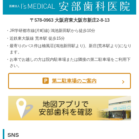
〒578-0963 大阪府東大阪市新庄2-8-13
JR学研都市線(片町線) 鴻池新田駅から徒歩10分
近鉄東大阪線 荒本駅 徒歩15分
最寄りのバス停は楠風荘(鴻池新田駅より)、新庄(荒本駅より)になり
ます。
お車でお越しの方は院内駐車場または隣接の第二駐車場をご利用下
さい。
第二駐車場のご案内
SNS