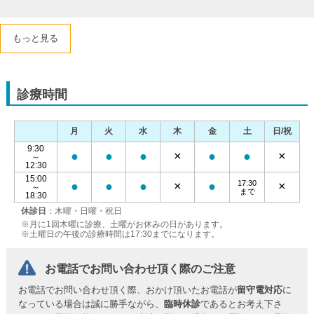
もっと見る
診療時間
月
火
水
木
金
土
日/祝
9:30
●
●
●
×
●
●
×
～
12:30
15:00
17:30
●
●
●
×
●
×
～
まで
18:30
休診日
：木曜・日曜・祝日
※月に1回木曜に診療、土曜がお休みの日があります。
※土曜日の午後の診療時間は17:30までになります。
お電話でお問い合わせ頂く際のご注意
お電話でお問い合わせ頂く際、おかけ頂いたお電話が
留守電対応
に
なっている場合は誠に勝手ながら、
臨時休診
であるとお考え下さ