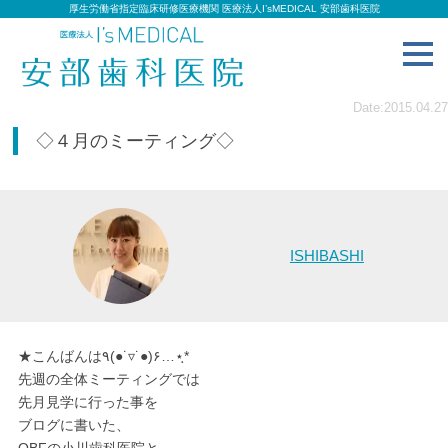
厚生労働省指定臨床研修医療機関 医療法人I’sMEDICAL 安部歯科医院
toggl
navig
Date:2015.04.27
◇４月のミーティング◇
ISHIBASHI
★こんばんは٩(●˙▿˙●)۶…⋆ฺ*
先週の全体ミーティングでは
先月見学に行った事を
ブログに書いた、