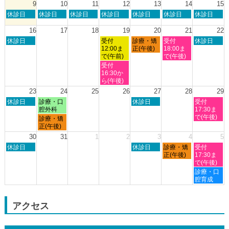
日,
9
10
11
12
13
14
15
2026
2026
2026
2026
2026
8
日
月
火
水
木
金
土
休診日
休診日
休診日
休診日
休診日
休診日
休診日
月
曜
曜
曜
曜
曜
曜
曜
8th
日,
日,
日,
日,
日,
日,
日,
16
17
18
19
20
21
22
2026
8
8
8
8
8
8
8
日
水
木
金
土
休診日
受付
診療・矯
受付
休診日
月
月
月
月
月
月
月
曜
曜
曜
曜
曜
12:00ま
正(午後)
18:00ま
9th
10th
11th
12th
13th
14th
15th
日,
日,
日,
日,
日,
で(午前)
で(午後)
2026
2026
2026
2026
2026
2026
2026
8
8
8
8
8
水
受付
月
月
月
月
月
曜
16:30か
16th
19th
20th
21st
22nd
日,
ら(午後)
2026
2026
2026
2026
2026
8
23
24
25
26
27
28
29
月
日
月
木
土
休診日
診療・口
休診日
受付
19th
曜
曜
曜
曜
腔外科
17:30ま
2026
日,
日,
日,
日,
で(午後)
月
診療・矯
8
8
8
8
曜
正(午後)
月
月
月
月
日,
30
31
1
2
3
4
5
23rd
24th
27th
29th
8
日
木
金
土
2026
休診日
2026
2026
休診日
診療・矯
2026
受付
月
曜
曜
曜
曜
正(午後)
17:30ま
24th
日,
日,
日,
日,
で(午後)
2026
8
9
9
9
土
診療・口
月
月
月
月
曜
腔育成
30th
3rd
4th
5th
日,
2026
2026
2026
2026
9
月
アクセス
5th
2026