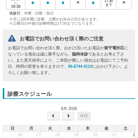
17:30
●
●
●
×
●
×
～
まで
18:30
休診日
：木曜・日曜・祝日
※月に1回木曜に診療、土曜がお休みの日があります。
※土曜日の午後の診療時間は17:30までになります。
お電話でお問い合わせ頂く際のご注意
お電話でお問い合わせ頂く際、おかけ頂いたお電話が
留守電対応
に
なっている場合は誠に勝手ながら、
臨時休診
であるとお考え下さ
い。また悪天候等により、ご来院が難しい場合はお電話にてご予約
日、時間の変更を承りますので、
06-6744-4114
におかけ下さい。よ
ろしくお願い致します。
診療スケジュール
8月 2026
今日
日
月
火
水
木
金
土
26
27
28
29
30
31
1