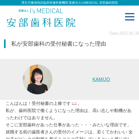
厚生労働省指定臨床研修医療機関 医療法人I’sMEDICAL 安部歯科医院
toggl
navig
Date:2015.05.30
私が安部歯科の受付秘書になった理由
KAMIJO
こんばんは！受付秘書の上條です
。
私が、歯科医院で働くようになった理由は、高い志しや動機があ
ったわけではありません。
そこに安部歯科があった仕事があった・・・みたいな理由です。
就職する前の歯医者さんの受付のイメージは、若くてかわいい 女