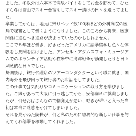
ました。冬以外は六本木で高級バイトをしてお金を貯めて、ひた
すら冬は雪山でスキー合宿をしてスキー漬けの日々を送ってまし
た。
卒業してからは、地元に帰りベッド数100床ほどの外科病院の医
局で秘書として働くようになりました。このころから将来、医療
関係に進むべき進路が決まっていたのかもしれません。
ここで５年ほど働き、好きだったアメリカに語学留学し色々な体
験をし見聞を広げました。アンセル・アダムスフォトミュージア
ムでのボランティア活動や在米中に湾岸戦争が勃発したりと日々
刺激的な日々でした。
帰国後は、旅行代理店のツアーコンダクターという職に就き、国
内海外を飛び回って旅行者のお世話をしてました。
この仕事では気配りやコミュニケーションの取り方を学びまし
た。ご縁があって大阪に引っ越してから、安部歯科に就職しまし
たが、何せおばさんなので物覚えが悪い、動きが遅いと入った当
初は本当に迷惑をかけてしまいました。
それを見かねた院長が、何と私のために総務的な新しい仕事を与
えてくれ部署を移動してくれました。