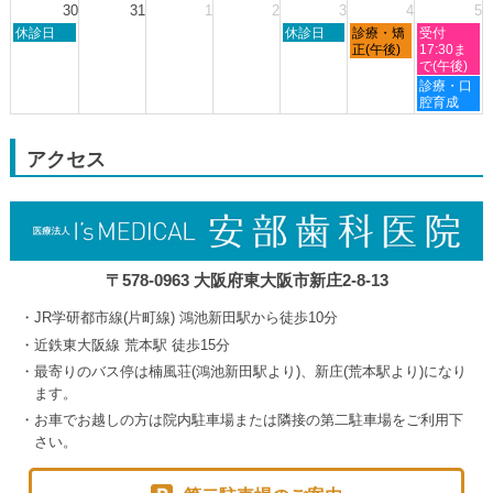
日,
30
31
1
2
3
4
5
23rd
24th
27th
29th
8
日
木
金
土
2026
休診日
2026
2026
休診日
診療・矯
2026
受付
月
曜
曜
曜
曜
正(午後)
17:30ま
24th
日,
日,
日,
日,
で(午後)
2026
8
9
9
9
土
診療・口
月
月
月
月
曜
腔育成
30th
3rd
4th
5th
日,
2026
2026
2026
2026
9
月
アクセス
5th
2026
〒578-0963 大阪府東大阪市新庄2-8-13
JR学研都市線(片町線) 鴻池新田駅から徒歩10分
近鉄東大阪線 荒本駅 徒歩15分
最寄りのバス停は楠風荘(鴻池新田駅より)、新庄(荒本駅より)になり
ます。
お車でお越しの方は院内駐車場または隣接の第二駐車場をご利用下
さい。