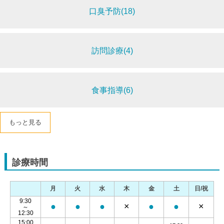
口臭予防(18)
訪問診療(4)
食事指導(6)
もっと見る
診療時間
月
火
水
木
金
土
日/祝
9:30
●
●
●
×
●
●
×
～
12:30
15:00