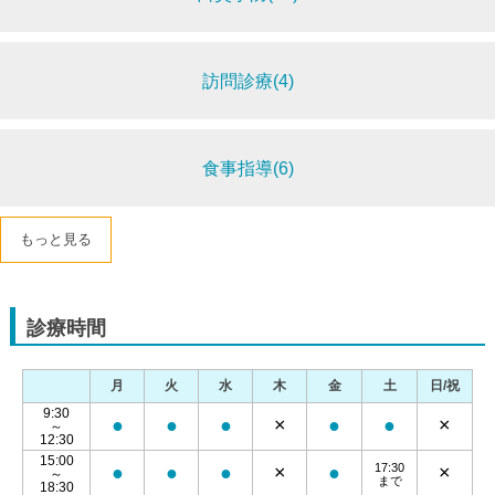
訪問診療(4)
食事指導(6)
もっと見る
診療時間
月
火
水
木
金
土
日/祝
9:30
●
●
●
×
●
●
×
～
12:30
15:00
17:30
●
●
●
×
●
×
～
まで
18:30