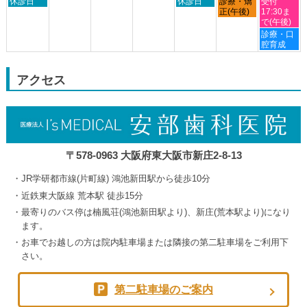
日
木
金
土
2026
休診日
2026
2026
休診日
診療・矯
2026
受付
月
曜
曜
曜
曜
正(午後)
17:30ま
24th
日,
日,
日,
日,
で(午後)
2026
8
9
9
9
土
診療・口
月
月
月
月
曜
腔育成
30th
3rd
4th
5th
日,
2026
2026
2026
2026
9
月
アクセス
5th
2026
〒578-0963 大阪府東大阪市新庄2-8-13
JR学研都市線(片町線) 鴻池新田駅から徒歩10分
近鉄東大阪線 荒本駅 徒歩15分
最寄りのバス停は楠風荘(鴻池新田駅より)、新庄(荒本駅より)になり
ます。
お車でお越しの方は院内駐車場または隣接の第二駐車場をご利用下
さい。
第二駐車場のご案内