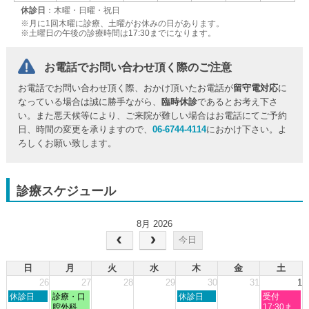
休診日
：木曜・日曜・祝日
※月に1回木曜に診療、土曜がお休みの日があります。
※土曜日の午後の診療時間は17:30までになります。
お電話でお問い合わせ頂く際のご注意
お電話でお問い合わせ頂く際、おかけ頂いたお電話が
留守電対応
に
なっている場合は誠に勝手ながら、
臨時休診
であるとお考え下さ
い。また悪天候等により、ご来院が難しい場合はお電話にてご予約
日、時間の変更を承りますので、
06-6744-4114
におかけ下さい。よ
ろしくお願い致します。
診療スケジュール
8月 2026
今日
日
月
火
水
木
金
土
26
27
28
29
30
31
1
日
月
木
土
休診日
診療・口
休診日
受付
曜
曜
曜
曜
腔外科
17:30ま