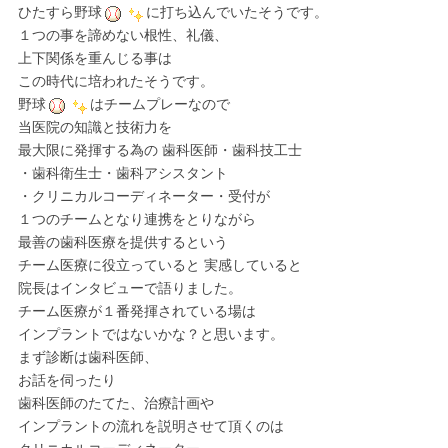
ひたすら野球
に打ち込んでいたそうです。
１つの事を諦めない根性、礼儀、
上下関係を重んじる事は
この時代に培われたそうです。
野球
はチームプレーなので
当医院の知識と技術力を
最大限に発揮する為の 歯科医師・歯科技工士
・歯科衛生士・歯科アシスタント
・クリニカルコーディネーター・受付が
１つのチームとなり連携をとりながら
最善の歯科医療を提供するという
チーム医療に役立っていると 実感していると
院長はインタビューで語りました。
チーム医療が１番発揮されている場は
インプラントではないかな？と思います。
まず診断は歯科医師、
お話を伺ったり
歯科医師のたてた、治療計画や
インプラントの流れを説明させて頂くのは