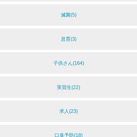
滅菌(5)
息育(3)
子供さん(164)
実習生(22)
求人(23)
口臭予防(18)