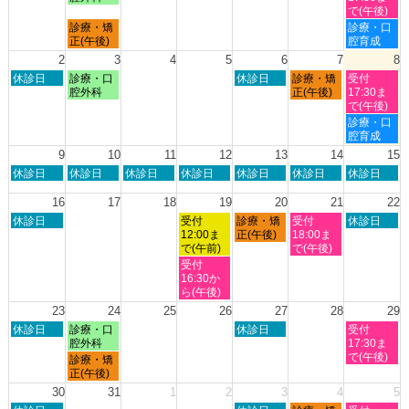
日,
日,
日,
日,
で(午後)
7
7
7
8
月
土
診療・矯
診療・口
月
月
月
月
曜
曜
正(午後)
腔育成
26th
27th
30th
1st
日,
日,
2
3
4
5
6
7
8
2026
2026
2026
2026
7
8
日
月
木
金
土
休診日
診療・口
休診日
診療・矯
受付
月
月
曜
曜
曜
曜
曜
腔外科
正(午後)
17:30ま
27th
1st
日,
日,
日,
日,
日,
で(午後)
2026
2026
8
8
8
8
8
土
診療・口
月
月
月
月
月
曜
腔育成
2nd
3rd
6th
7th
8th
日,
9
10
11
12
13
14
15
2026
2026
2026
2026
2026
8
日
月
火
水
木
金
土
休診日
休診日
休診日
休診日
休診日
休診日
休診日
月
曜
曜
曜
曜
曜
曜
曜
8th
日,
日,
日,
日,
日,
日,
日,
16
17
18
19
20
21
22
2026
8
8
8
8
8
8
8
日
水
木
金
土
休診日
受付
診療・矯
受付
休診日
月
月
月
月
月
月
月
曜
曜
曜
曜
曜
12:00ま
正(午後)
18:00ま
9th
10th
11th
12th
13th
14th
15th
日,
日,
日,
日,
日,
で(午前)
で(午後)
2026
2026
2026
2026
2026
2026
2026
8
8
8
8
8
水
受付
月
月
月
月
月
曜
16:30か
16th
19th
20th
21st
22nd
日,
ら(午後)
2026
2026
2026
2026
2026
8
23
24
25
26
27
28
29
月
日
月
木
土
休診日
診療・口
休診日
受付
19th
曜
曜
曜
曜
腔外科
17:30ま
2026
日,
日,
日,
日,
で(午後)
月
診療・矯
8
8
8
8
曜
正(午後)
月
月
月
月
日,
30
31
1
2
3
4
5
23rd
24th
27th
29th
8