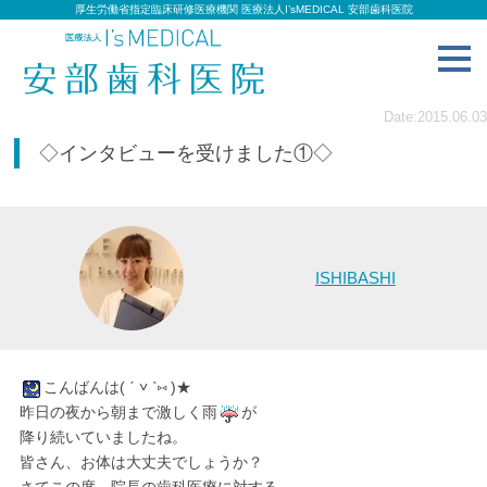
厚生労働省指定臨床研修医療機関 医療法人I’sMEDICAL 安部歯科医院
toggl
navig
Date:2015.06.03
◇インタビューを受けました①◇
ISHIBASHI
こんばんは( ˊ ˅ ˋ⑅ )★
昨日の夜から朝まで激しく雨
が
降り続いていましたね。
皆さん、お体は大丈夫でしょうか？