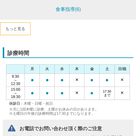
食事指導(6)
もっと見る
診療時間
月
火
水
木
金
土
日/祝
9:30
●
●
●
×
●
●
×
～
12:30
15:00
17:30
●
●
●
×
●
×
～
まで
18:30
休診日
：木曜・日曜・祝日
※月に1回木曜に診療、土曜がお休みの日があります。
※土曜日の午後の診療時間は17:30までになります。
お電話でお問い合わせ頂く際のご注意