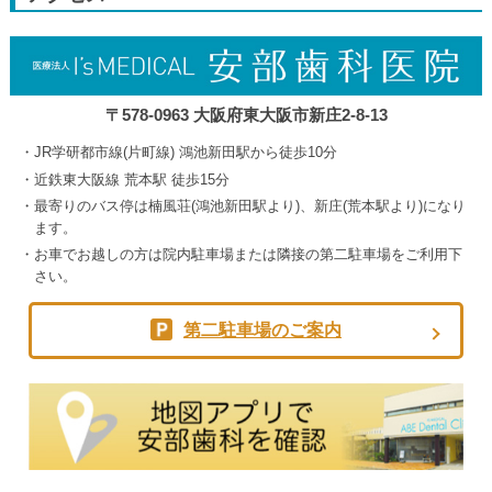
5th
2026
〒578-0963 大阪府東大阪市新庄2-8-13
JR学研都市線(片町線) 鴻池新田駅から徒歩10分
近鉄東大阪線 荒本駅 徒歩15分
最寄りのバス停は楠風荘(鴻池新田駅より)、新庄(荒本駅より)になり
ます。
お車でお越しの方は院内駐車場または隣接の第二駐車場をご利用下
さい。
第二駐車場のご案内