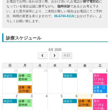
お電話でお問い合わせ頂く際、おかけ頂いたお電話が
留守電対応
に
なっている場合は誠に勝手ながら、
臨時休診
であるとお考え下さ
い。また悪天候等により、ご来院が難しい場合はお電話にてご予約
日、時間の変更を承りますので、
06-6744-4114
におかけ下さい。よ
ろしくお願い致します。
診療スケジュール
8月 2026
今日
日
月
火
水
木
金
土
26
27
28
29
30
31
1
日
月
木
土
休診日
診療・口
休診日
受付
曜
曜
曜
曜
腔外科
17:30ま
日,
日,
日,
日,
で(午後)
7
7
7
8
月
土
診療・矯
診療・口
月
月
月
月
曜
曜
正(午後)
腔育成
26th
27th
30th
1st
日,
日,
2
3
4
5
6
7
8
2026
2026
2026
2026
7
8
日
月
木
金
土
休診日
診療・口
休診日
診療・矯
受付
月
月
曜
曜
曜
曜
曜
腔外科
正(午後)
17:30ま
27th
1st
日,
日,
日,
日,
日,
で(午後)
2026
2026