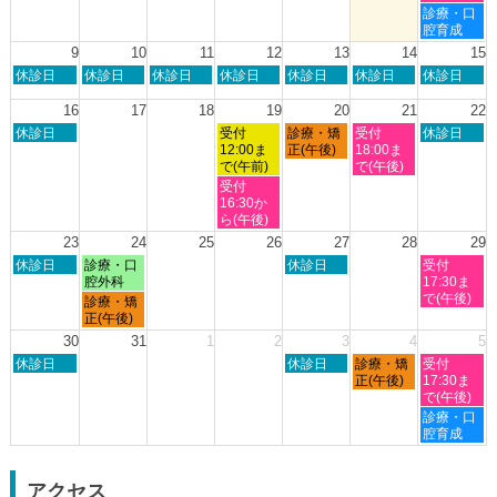
8
8
8
8
8
土
診療・口
月
月
月
月
月
曜
腔育成
2nd
3rd
6th
7th
8th
日,
9
10
11
12
13
14
15
2026
2026
2026
2026
2026
8
日
月
火
水
木
金
土
休診日
休診日
休診日
休診日
休診日
休診日
休診日
月
曜
曜
曜
曜
曜
曜
曜
8th
日,
日,
日,
日,
日,
日,
日,
16
17
18
19
20
21
22
2026
8
8
8
8
8
8
8
日
水
木
金
土
休診日
受付
診療・矯
受付
休診日
月
月
月
月
月
月
月
曜
曜
曜
曜
曜
12:00ま
正(午後)
18:00ま
9th
10th
11th
12th
13th
14th
15th
日,
日,
日,
日,
日,
で(午前)
で(午後)
2026
2026
2026
2026
2026
2026
2026
8
8
8
8
8
水
受付
月
月
月
月
月
曜
16:30か
16th
19th
20th
21st
22nd
日,
ら(午後)
2026
2026
2026
2026
2026
8
23
24
25
26
27
28
29
月
日
月
木
土
休診日
診療・口
休診日
受付
19th
曜
曜
曜
曜
腔外科
17:30ま
2026
日,
日,
日,
日,
で(午後)
月
診療・矯
8
8
8
8
曜
正(午後)
月
月
月
月
日,
30
31
1
2
3
4
5
23rd
24th
27th
29th
8
日
木
金
土
2026
休診日
2026
2026
休診日
診療・矯
2026
受付
月
曜
曜
曜
曜
正(午後)
17:30ま
24th
日,
日,
日,
日,
で(午後)
2026
8
9
9
9
土
診療・口
月
月
月
月
曜
腔育成
30th
3rd
4th
5th
日,
2026
2026
2026
2026
9
月
アクセス