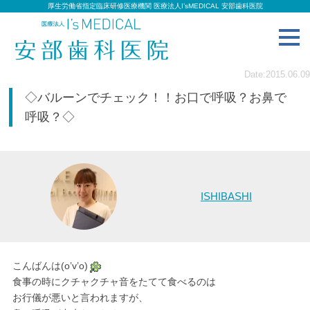
厚生労働省指定臨床研修医療機関 医療法人I’sMEDICAL 安部歯科医院
toggl
navig
Date:2015.06.09
◇バルーンでチェック！！お口で呼吸？お鼻で
呼吸？◇
ISHIBASHI
こんばんは(o’v’o)
食事の時にクチャクチャ音をたてて食べるのは
お行儀が悪いと言われますが、