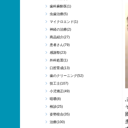
歯科麻酔医(1)
虫歯治療(5)
マイクロエンド(1)
神経の治療(2)
商品紹介(27)
患者さん(79)
感謝祭(23)
外科処置(1)
口腔育成(13)
歯のクリーニング(52)
技工士(107)
小児矯正(49)
咀嚼(8)
検診(25)
姿勢咬合(35)
治療(100)