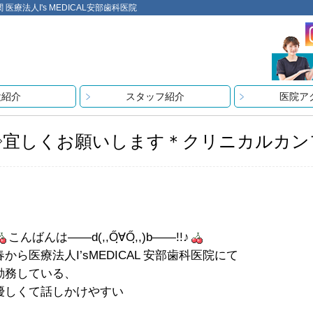
法人I's MEDICAL安部歯科医院
設紹介
スタッフ紹介
医院ア
◇宜しくお願いします＊クリニカルカン
こんばんは――d(,,Őฺ∀Őฺ,,)b――!!♪
春から医療法人I’sMEDICAL 安部歯科医院にて
勤務している、
優しくて話しかけやすい