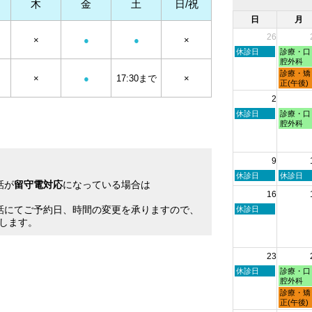
木
金
土
日/祝
日
月
26
×
●
●
×
日
月
休診日
診療・口
曜
曜
腔外科
日,
日,
月
診療・矯
×
●
17:30まで
×
7
7
曜
正(午後)
月
月
日,
2
26th
27th
7
2026
2026
月
日
月
休診日
診療・口
27th
曜
曜
腔外科
2026
日,
日,
8
8
月
月
9
2nd
3rd
2026
2026
日
月
休診日
休診日
話が
留守電対応
になっている場合は
曜
曜
16
日,
日,
。
8
8
話にてご予約日、時間の変更を承りますので、
日
休診日
月
月
曜
します。
9th
10th
日,
2026
2026
8
月
23
16th
2026
日
月
休診日
診療・口
曜
曜
腔外科
日,
日,
月
診療・矯
8
8
曜
正(午後)
月
月
日,