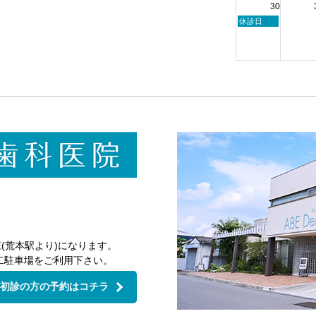
30
23rd
24th
8
2026
2026
月
日
休診日
24th
曜
2026
日,
8
月
30th
2026
(荒本駅より)になります。
二駐車場をご利用下さい。
初診の方の予約はコチラ