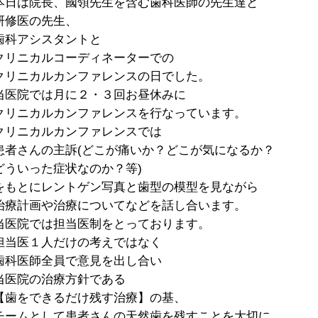
本日は院長、國領先生を含む歯科医師の先生達と
研修医の先生、
歯科アシスタントと
クリニカルコーディネーターでの
クリニカルカンファレンスの日でした。
当医院では月に２・３回お昼休みに
クリニカルカンファレンスを行なっています。
クリニカルカンファレンスでは
患者さんの主訴(どこが痛いか？どこが気になるか？
どういった症状なのか？等)
をもとにレントゲン写真と歯型の模型を見ながら
治療計画や治療についてなどを話し合います。
当医院では担当医制をとっております。
担当医１人だけの考えではなく
歯科医師全員で意見を出し合い
当医院の治療方針である
【歯をできるだけ残す治療】の基、
チームとして患者さんの天然歯を残すことを大切に