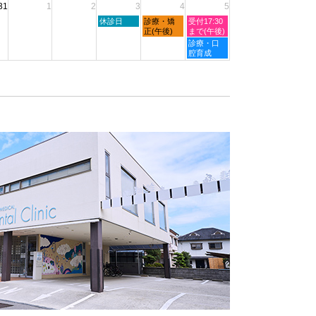
31
1
2
3
4
5
27th
29th
2026
2026
木
金
土
休診日
診療・矯
受付17:30
曜
曜
曜
正(午後)
まで(午後)
日,
日,
日,
土
診療・口
9
9
9
曜
腔育成
月
月
月
日,
3rd
4th
5th
9
2026
2026
2026
月
5th
2026