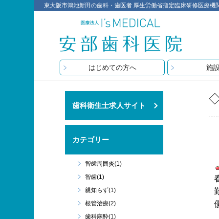
東大阪市鴻池新田の歯科・歯医者 厚生労働省指定臨床研修医療機関 医療
はじめての方へ
施
歯科衛生士求人サイト
カテゴリー
智歯周囲炎(1)
智歯(1)
親知らず(1)
根管治療(2)
歯科麻酔(1)