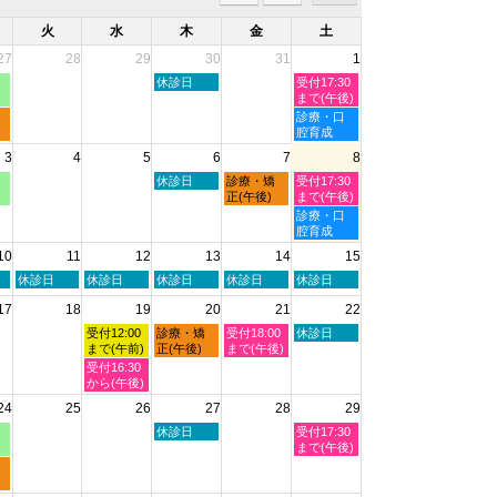
火
水
木
金
土
27
28
29
30
31
1
木
土
休診日
受付17:30
曜
曜
まで(午後)
日,
日,
土
診療・口
7
8
曜
腔育成
月
月
日,
3
4
5
6
7
8
30th
1st
8
2026
2026
月
木
金
土
休診日
診療・矯
受付17:30
1st
曜
曜
曜
正(午後)
まで(午後)
2026
日,
日,
日,
土
診療・口
8
8
8
曜
腔育成
月
月
月
日,
10
11
12
13
14
15
6th
7th
8th
8
2026
2026
2026
月
火
水
木
金
土
休診日
休診日
休診日
休診日
休診日
8th
曜
曜
曜
曜
曜
2026
17
18
19
20
21
22
日,
日,
日,
日,
日,
8
8
8
8
8
水
木
金
土
受付12:00
診療・矯
受付18:00
休診日
月
月
月
月
月
曜
曜
曜
曜
まで(午前)
正(午後)
まで(午後)
11th
12th
13th
14th
15th
日,
日,
日,
日,
水
受付16:30
2026
2026
2026
2026
2026
8
8
8
8
曜
から(午後)
月
月
月
月
日,
24
25
26
27
28
29
19th
20th
21st
22nd
8
2026
2026
2026
2026
月
木
土
休診日
受付17:30
19th
曜
曜
まで(午後)
2026
日,
日,
8
8
月
月