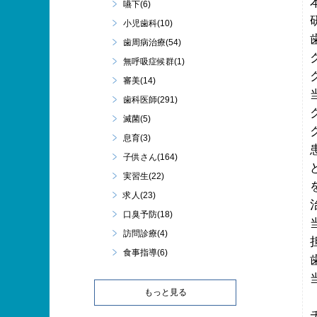
嚥下(6)
小児歯科(10)
歯周病治療(54)
無呼吸症候群(1)
審美(14)
歯科医師(291)
滅菌(5)
息育(3)
子供さん(164)
実習生(22)
求人(23)
口臭予防(18)
訪問診療(4)
食事指導(6)
もっと見る