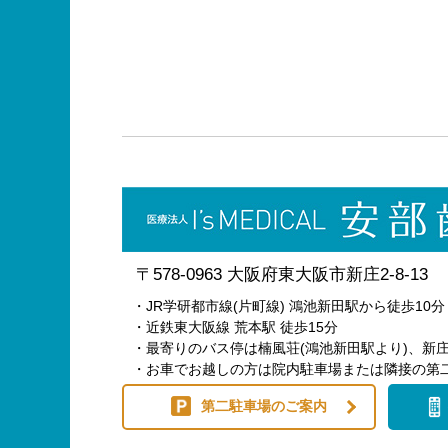
〒578-0963 大阪府東大阪市新庄2-8-13
・JR学研都市線(片町線) 鴻池新田駅から徒歩10分
・近鉄東大阪線 荒本駅 徒歩15分
・最寄りのバス停は楠風荘(鴻池新田駅より)、新庄
・お車でお越しの方は院内駐車場または隣接の第
第二駐車場のご案内