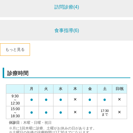
訪問診療(4)
食事指導(6)
もっと見る
診療時間
月
火
水
木
金
土
日/祝
9:30
●
●
●
×
●
●
×
～
12:30
15:00
17:30
●
●
●
×
●
×
～
まで
18:30
休診日
：木曜・日曜・祝日
※月に1回木曜に診療、土曜がお休みの日があります。
※土曜日の午後の診療時間は17:30までになります。