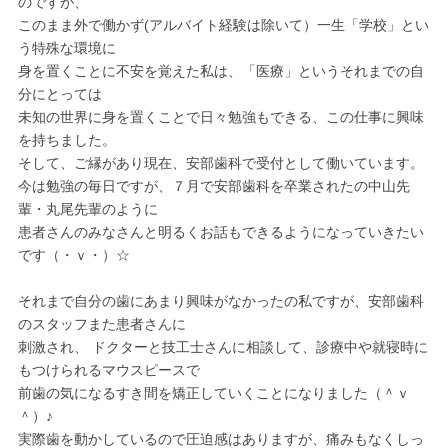
のですが、
このまま外で働かず(アルバイト経験は除いて）一生「学校」とい
う特殊な環境に
身を置くことに不安を覚えた私は、「医療」というそれまでの自
分にとっては
未知の世界に身を置くことで日々勉強もできる、この仕事に興味
を持ちました。
そして、ご縁があり現在、安部歯科で受付として働いています。
今は勉強の毎日ですが、７月で安部歯科を卒業されたの中山先
輩・丸尾先輩のように
患者さんのみなさんと明るくお話もできるようになっていきたい
です（・ｖ・）☆
それまで自分の歯にあまり興味がなかったの私ですが、安部歯科
のスタッフまた患者さんに
刺激され、 ドクターと技工士さんに相談して、診療中や就寝時に
もつけられるマウスピースで
前歯の気になるすき間を矯正していくことになりました（＾ｖ
＾）♪
実際歯を動かしているので圧迫感はありますが、痛みもなくしっ