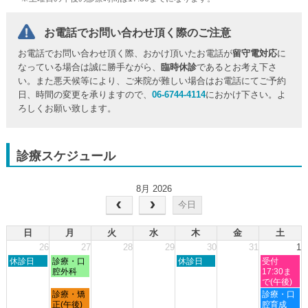
お電話でお問い合わせ頂く際のご注意
お電話でお問い合わせ頂く際、おかけ頂いたお電話が
留守電対応
に
なっている場合は誠に勝手ながら、
臨時休診
であるとお考え下さ
い。また悪天候等により、ご来院が難しい場合はお電話にてご予約
日、時間の変更を承りますので、
06-6744-4114
におかけ下さい。よ
ろしくお願い致します。
診療スケジュール
8月 2026
今日
日
月
火
水
木
金
土
26
27
28
29
30
31
1
日
月
木
土
休診日
診療・口
休診日
受付
曜
曜
曜
曜
腔外科
17:30ま
日,
日,
日,
日,
で(午後)
7
7
7
8
月
土
診療・矯
診療・口
月
月
月
月
曜
曜
正(午後)
腔育成