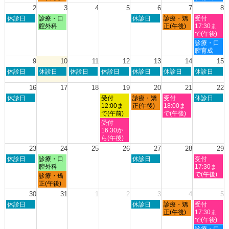
26th
27th
30th
1st
日,
日,
2
3
4
5
6
7
8
2026
2026
2026
2026
7
8
日
月
木
金
土
休診日
診療・口
休診日
診療・矯
受付
月
月
曜
曜
曜
曜
曜
腔外科
正(午後)
17:30ま
27th
1st
日,
日,
日,
日,
日,
で(午後)
2026
2026
8
8
8
8
8
土
診療・口
月
月
月
月
月
曜
腔育成
2nd
3rd
6th
7th
8th
日,
9
10
11
12
13
14
15
2026
2026
2026
2026
2026
8
日
月
火
水
木
金
土
休診日
休診日
休診日
休診日
休診日
休診日
休診日
月
曜
曜
曜
曜
曜
曜
曜
8th
日,
日,
日,
日,
日,
日,
日,
16
17
18
19
20
21
22
2026
8
8
8
8
8
8
8
日
水
木
金
土
休診日
受付
診療・矯
受付
休診日
月
月
月
月
月
月
月
曜
曜
曜
曜
曜
12:00ま
正(午後)
18:00ま
9th
10th
11th
12th
13th
14th
15th
日,
日,
日,
日,
日,
で(午前)
で(午後)
2026
2026
2026
2026
2026
2026
2026
8
8
8
8
8
水
受付
月
月
月
月
月
曜
16:30か
16th
19th
20th
21st
22nd
日,
ら(午後)
2026
2026
2026
2026
2026
8
23
24
25
26
27
28
29
月
日
月
木
土
休診日
診療・口
休診日
受付
19th
曜
曜
曜
曜
腔外科
17:30ま
2026
日,
日,
日,
日,
で(午後)
月
診療・矯
8
8
8
8
曜
正(午後)
月
月
月
月
日,
30
31
1
2
3
4
5
23rd
24th
27th
29th
8
日
木
金
土
2026
休診日
2026
2026
休診日
診療・矯
2026
受付
月
曜
曜
曜
曜
正(午後)
17:30ま
24th
日,
日,
日,
日,
で(午後)
2026
8
9
9
9
土
診療・口