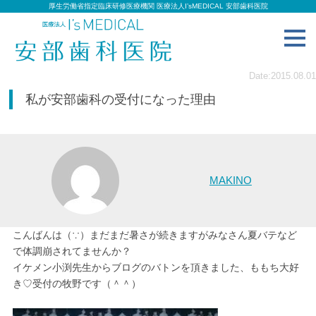
厚生労働省指定臨床研修医療機関 医療法人I’sMEDICAL 安部歯科医院
toggl
navig
Date:2015.08.01
私が安部歯科の受付になった理由
MAKINO
こんばんは（∵）まだまだ暑さが続きますがみなさん夏バテなど
で体調崩されてませんか？
イケメン小渕先生からブログのバトンを頂きました、ももち大好
き♡受付の牧野です（＾＾）