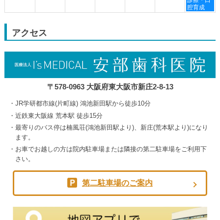
月
月
月
月
曜
腔育成
30th
3rd
4th
5th
日,
2026
2026
2026
2026
9
月
アクセス
5th
2026
〒578-0963 大阪府東大阪市新庄2-8-13
JR学研都市線(片町線) 鴻池新田駅から徒歩10分
近鉄東大阪線 荒本駅 徒歩15分
最寄りのバス停は楠風荘(鴻池新田駅より)、新庄(荒本駅より)になり
ます。
お車でお越しの方は院内駐車場または隣接の第二駐車場をご利用下
さい。
第二駐車場のご案内