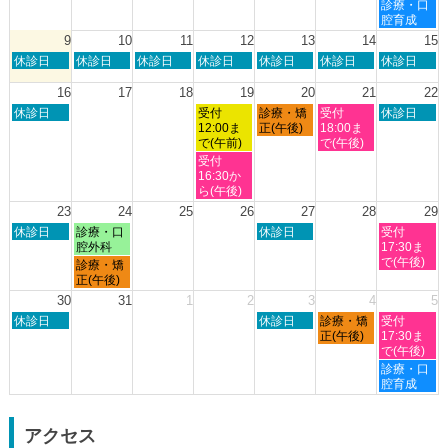
8
8
8
8
8
土
診療・口
月
月
月
月
月
曜
腔育成
2nd
3rd
6th
7th
8th
日,
9
10
11
12
13
14
15
2026
2026
2026
2026
2026
8
日
月
火
水
木
金
土
休診日
休診日
休診日
休診日
休診日
休診日
休診日
月
曜
曜
曜
曜
曜
曜
曜
8th
日,
日,
日,
日,
日,
日,
日,
16
17
18
19
20
21
22
2026
8
8
8
8
8
8
8
日
水
木
金
土
休診日
受付
診療・矯
受付
休診日
月
月
月
月
月
月
月
曜
曜
曜
曜
曜
12:00ま
正(午後)
18:00ま
9th
10th
11th
12th
13th
14th
15th
日,
日,
日,
日,
日,
で(午前)
で(午後)
2026
2026
2026
2026
2026
2026
2026
8
8
8
8
8
水
受付
月
月
月
月
月
曜
16:30か
16th
19th
20th
21st
22nd
日,
ら(午後)
2026
2026
2026
2026
2026
8
23
24
25
26
27
28
29
月
日
月
木
土
休診日
診療・口
休診日
受付
19th
曜
曜
曜
曜
腔外科
17:30ま
2026
日,
日,
日,
日,
で(午後)
月
診療・矯
8
8
8
8
曜
正(午後)
月
月
月
月
日,
30
31
1
2
3
4
5
23rd
24th
27th
29th
8
日
木
金
土
2026
休診日
2026
2026
休診日
診療・矯
2026
受付
月
曜
曜
曜
曜
正(午後)
17:30ま
24th
日,
日,
日,
日,
で(午後)
2026
8
9
9
9
土
診療・口
月
月
月
月
曜
腔育成
30th
3rd
4th
5th
日,
2026
2026
2026
2026
9
月
アクセス
5th