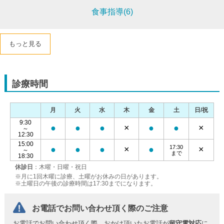
食事指導(6)
もっと見る
診療時間
月
火
水
木
金
土
日/祝
9:30
●
●
●
×
●
●
×
～
12:30
15:00
17:30
●
●
●
×
●
×
～
まで
18:30
休診日
：木曜・日曜・祝日
※月に1回木曜に診療、土曜がお休みの日があります。
※土曜日の午後の診療時間は17:30までになります。
お電話でお問い合わせ頂く際のご注意
お電話でお問い合わせ頂く際、おかけ頂いたお電話が
留守電対応
に