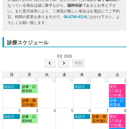
なっている場合は誠に勝手ながら、
臨時休診
であるとお考え下さ
い。また悪天候等により、ご来院が難しい場合はお電話にてご予約
日、時間の変更を承りますので、
06-6744-4114
におかけ下さい。よ
ろしくお願い致します。
診療スケジュール
8月 2026
今日
日
月
火
水
木
金
土
26
27
28
29
30
31
1
日
月
木
土
休診日
診療・口
休診日
受付
曜
曜
曜
曜
腔外科
17:30ま
日,
日,
日,
日,
で(午後)
7
7
7
8
月
土
診療・矯
診療・口
月
月
月
月
曜
曜
正(午後)
腔育成
26th
27th
30th
1st
日,
日,
2
3
4
5
6
7
8
2026
2026
2026
2026
7
8
日
月
木
金
土
休診日
診療・口
休診日
診療・矯
受付
月
月
曜
曜
曜
曜
曜
腔外科
正(午後)
17:30ま
27th
1st
日,
日,
日,
日,
日,
で(午後)
2026
2026