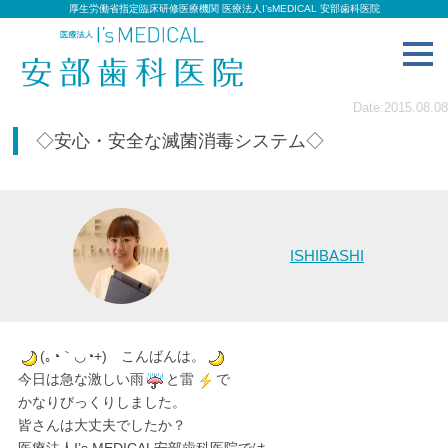
厚生労働省指定臨床研修医療機関 医療法人I’sMEDICAL 安部歯科医院
toggl
navig
Date:2015.08.08
◇安心・安全な滅菌消毒システム◇
ISHIBASHI
(｡◔｀◡◔+)ゞこんばんは。
今日は急な激しい雨
と雷
で
かなりびっくりしました。
皆さんは大丈夫でしたか？