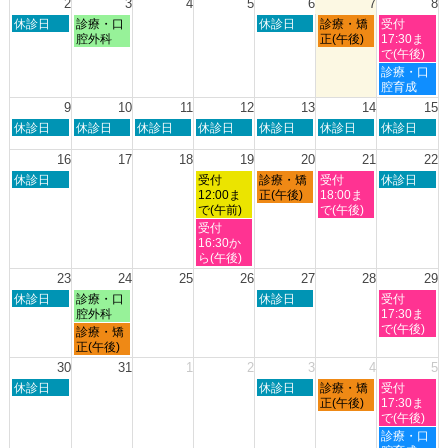
2
3
4
5
6
7
8
2026
2026
2026
2026
7
8
日
月
木
金
土
休診日
診療・口
休診日
診療・矯
受付
月
月
曜
曜
曜
曜
曜
腔外科
正(午後)
17:30ま
27th
1st
日,
日,
日,
日,
日,
で(午後)
2026
2026
8
8
8
8
8
土
診療・口
月
月
月
月
月
曜
腔育成
2nd
3rd
6th
7th
8th
日,
9
10
11
12
13
14
15
2026
2026
2026
2026
2026
8
日
月
火
水
木
金
土
休診日
休診日
休診日
休診日
休診日
休診日
休診日
月
曜
曜
曜
曜
曜
曜
曜
8th
日,
日,
日,
日,
日,
日,
日,
16
17
18
19
20
21
22
2026
8
8
8
8
8
8
8
日
水
木
金
土
休診日
受付
診療・矯
受付
休診日
月
月
月
月
月
月
月
曜
曜
曜
曜
曜
12:00ま
正(午後)
18:00ま
9th
10th
11th
12th
13th
14th
15th
日,
日,
日,
日,
日,
で(午前)
で(午後)
2026
2026
2026
2026
2026
2026
2026
8
8
8
8
8
水
受付
月
月
月
月
月
曜
16:30か
16th
19th
20th
21st
22nd
日,
ら(午後)
2026
2026
2026
2026
2026
8
23
24
25
26
27
28
29
月
日
月
木
土
休診日
診療・口
休診日
受付
19th
曜
曜
曜
曜
腔外科
17:30ま
2026
日,
日,
日,
日,
で(午後)
月
診療・矯
8
8
8
8
曜
正(午後)
月
月
月
月
日,
30
31
1
2
3
4
5
23rd
24th
27th
29th
8
日
木
金
土
2026
休診日
2026
2026
休診日
診療・矯
2026
受付
月
曜
曜
曜
曜
正(午後)
17:30ま
24th
日,
日,
日,
日,
で(午後)
2026
8
9
9
9
土
診療・口
月
月
月
月