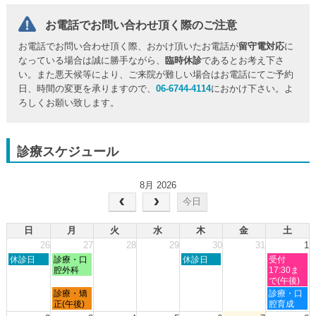
お電話でお問い合わせ頂く際のご注意
お電話でお問い合わせ頂く際、おかけ頂いたお電話が
留守電対応
に
なっている場合は誠に勝手ながら、
臨時休診
であるとお考え下さ
い。また悪天候等により、ご来院が難しい場合はお電話にてご予約
日、時間の変更を承りますので、
06-6744-4114
におかけ下さい。よ
ろしくお願い致します。
診療スケジュール
8月 2026
今日
日
月
火
水
木
金
土
26
27
28
29
30
31
1
日
月
木
土
休診日
診療・口
休診日
受付
曜
曜
曜
曜
腔外科
17:30ま
日,
日,
日,
日,
で(午後)
7
7
7
8
月
土
診療・矯
診療・口
月
月
月
月
曜
曜
正(午後)
腔育成
26th
27th
30th
1st
日,
日,