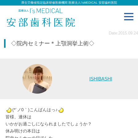
厚生労働省指定臨床研修医療機関 医療法人I’sMEDICAL 安部歯科医院
toggl
navig
Date:2015.09.24
◇院内セミナー＊上顎洞挙上術◇
ISHIBASHI
(*´ノ0｀)こんばんはっ♪
皆様、連休は
いかがお過ごしになられましたでしょうか？
休み明けの本日は