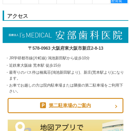
曜
腔育成
30th
3rd
4th
5th
日,
2026
2026
2026
2026
9
月
アクセス
5th
2026
〒578-0963 大阪府東大阪市新庄2-8-13
JR学研都市線(片町線) 鴻池新田駅から徒歩10分
近鉄東大阪線 荒本駅 徒歩15分
最寄りのバス停は楠風荘(鴻池新田駅より)、新庄(荒本駅より)になり
ます。
お車でお越しの方は院内駐車場または隣接の第二駐車場をご利用下
さい。
第二駐車場のご案内