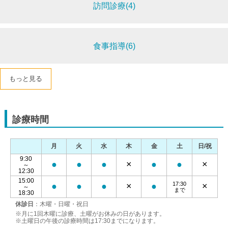
訪問診療(4)
食事指導(6)
もっと見る
診療時間
月
火
水
木
金
土
日/祝
9:30
●
●
●
×
●
●
×
～
12:30
15:00
17:30
●
●
●
×
●
×
～
まで
18:30
休診日
：木曜・日曜・祝日
※月に1回木曜に診療、土曜がお休みの日があります。
※土曜日の午後の診療時間は17:30までになります。