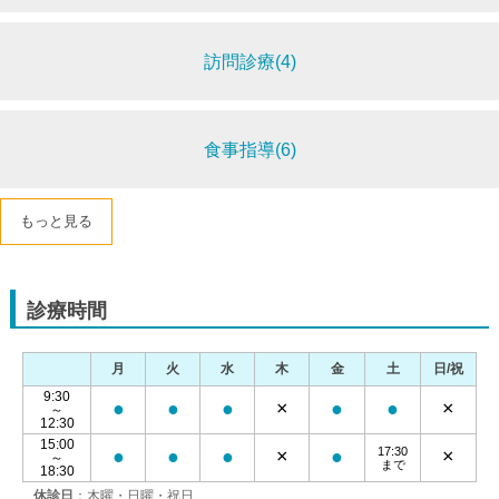
訪問診療(4)
食事指導(6)
もっと見る
診療時間
月
火
水
木
金
土
日/祝
9:30
●
●
●
×
●
●
×
～
12:30
15:00
17:30
●
●
●
×
●
×
～
まで
18:30
休診日
：木曜・日曜・祝日