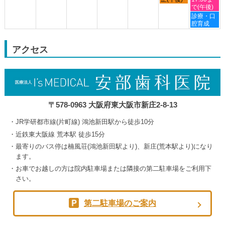
24th
日,
日,
日,
日,
で(午後)
2026
8
9
9
9
土
診療・口
月
月
月
月
曜
腔育成
30th
3rd
4th
5th
日,
2026
2026
2026
2026
9
月
アクセス
5th
2026
〒578-0963 大阪府東大阪市新庄2-8-13
JR学研都市線(片町線) 鴻池新田駅から徒歩10分
近鉄東大阪線 荒本駅 徒歩15分
最寄りのバス停は楠風荘(鴻池新田駅より)、新庄(荒本駅より)になり
ます。
お車でお越しの方は院内駐車場または隣接の第二駐車場をご利用下
さい。
第二駐車場のご案内