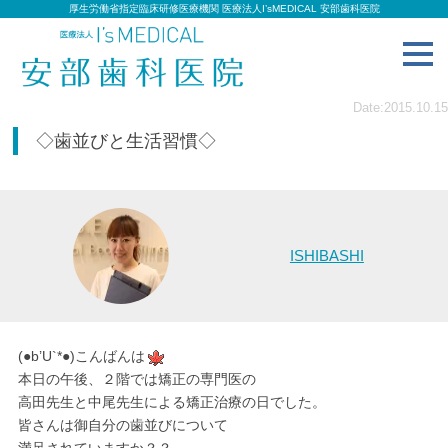
厚生労働省指定臨床研修医療機関 医療法人I’sMEDICAL 安部歯科医院
toggl
navig
Date:2015.10.15
◇歯並びと生活習慣◇
ISHIBASHI
(●b’U`*●)こんばんは
本日の午後、２階では矯正の専門医の
高田先生と中尾先生による矯正治療の日でした。
皆さんは御自分の歯並びについて