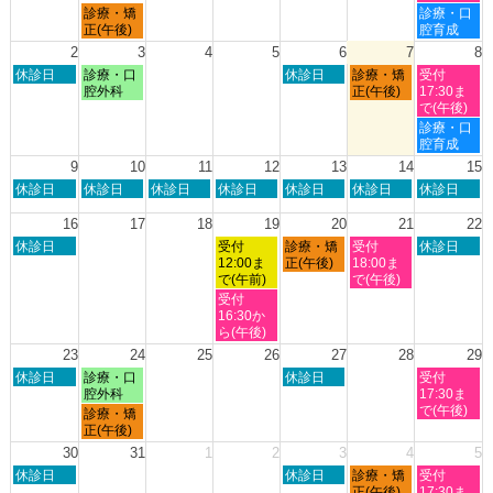
7
7
7
8
月
土
診療・矯
診療・口
月
月
月
月
曜
曜
正(午後)
腔育成
26th
27th
30th
1st
日,
日,
2
3
4
5
6
7
8
2026
2026
2026
2026
7
8
日
月
木
金
土
休診日
診療・口
休診日
診療・矯
受付
月
月
曜
曜
曜
曜
曜
腔外科
正(午後)
17:30ま
27th
1st
日,
日,
日,
日,
日,
で(午後)
2026
2026
8
8
8
8
8
土
診療・口
月
月
月
月
月
曜
腔育成
2nd
3rd
6th
7th
8th
日,
9
10
11
12
13
14
15
2026
2026
2026
2026
2026
8
日
月
火
水
木
金
土
休診日
休診日
休診日
休診日
休診日
休診日
休診日
月
曜
曜
曜
曜
曜
曜
曜
8th
日,
日,
日,
日,
日,
日,
日,
16
17
18
19
20
21
22
2026
8
8
8
8
8
8
8
日
水
木
金
土
休診日
受付
診療・矯
受付
休診日
月
月
月
月
月
月
月
曜
曜
曜
曜
曜
12:00ま
正(午後)
18:00ま
9th
10th
11th
12th
13th
14th
15th
日,
日,
日,
日,
日,
で(午前)
で(午後)
2026
2026
2026
2026
2026
2026
2026
8
8
8
8
8
水
受付
月
月
月
月
月
曜
16:30か
16th
19th
20th
21st
22nd
日,
ら(午後)
2026
2026
2026
2026
2026
8
23
24
25
26
27
28
29
月
日
月
木
土
休診日
診療・口
休診日
受付
19th
曜
曜
曜
曜
腔外科
17:30ま
2026
日,
日,
日,
日,
で(午後)
月
診療・矯
8
8
8
8
曜
正(午後)
月
月
月
月
日,
30
31
1
2
3
4
5
23rd
24th
27th
29th
8
日
木
金
土
2026
休診日
2026
2026
休診日
診療・矯
2026
受付
月
曜
曜
曜
曜
正(午後)
17:30ま