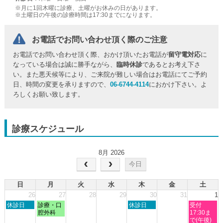
※月に1回木曜に診療、土曜がお休みの日があります。
※土曜日の午後の診療時間は17:30までになります。
お電話でお問い合わせ頂く際のご注意
お電話でお問い合わせ頂く際、おかけ頂いたお電話が
留守電対応
に
なっている場合は誠に勝手ながら、
臨時休診
であるとお考え下さ
い。また悪天候等により、ご来院が難しい場合はお電話にてご予約
日、時間の変更を承りますので、
06-6744-4114
におかけ下さい。よ
ろしくお願い致します。
診療スケジュール
8月 2026
今日
日
月
火
水
木
金
土
26
27
28
29
30
31
1
日
月
木
土
休診日
診療・口
休診日
受付
曜
曜
曜
曜
腔外科
17:30ま
日,
日,
日,
日,
で(午後)