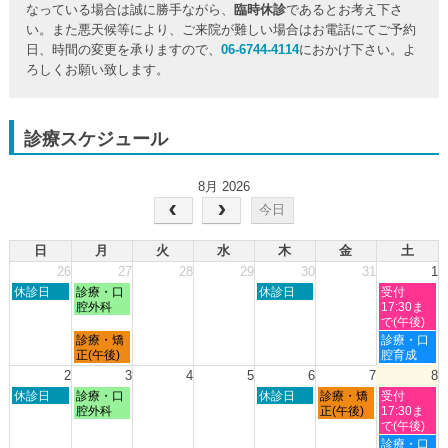
なっている場合は誠に勝手ながら、
臨時休診
であるとお考え下さ
い。また悪天候等により、ご来院が難しい場合はお電話にてご予約
日、時間の変更を承りますので、
06-6744-4114
におかけ下さい。よ
ろしくお願い致します。
診療スケジュール
8月 2026
今日
日
月
火
水
木
金
土
26
27
28
29
30
31
1
日
月
木
土
休診日
診療・口
休診日
受付
曜
曜
曜
曜
腔外科
17:30ま
日,
日,
日,
日,
で(午後)
7
7
7
8
月
土
診療・矯
診療・口
月
月
月
月
曜
曜
正(午後)
腔育成
26th
27th
30th
1st
日,
日,
2
3
4
5
6
7
8
2026
2026
2026
2026
7
8
日
月
木
金
土
休診日
診療・口
休診日
診療・矯
受付
月
月
曜
曜
曜
曜
曜
腔外科
正(午後)
17:30ま
27th
1st
日,
日,
日,
日,
日,
で(午後)
2026
2026
8
8
8
8
8
土
診療・口