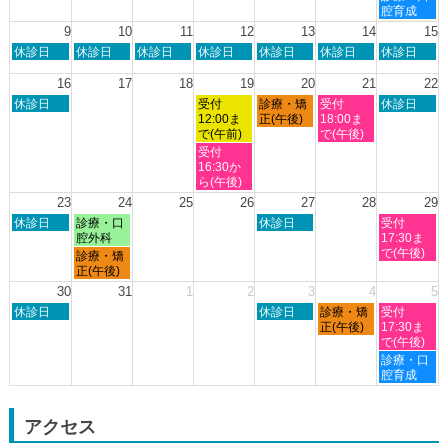
月
月
月
月
月
曜
腔育成
2nd
3rd
6th
7th
8th
日,
9
10
11
12
13
14
15
2026
2026
2026
2026
2026
8
日
月
火
水
木
金
土
休診日
休診日
休診日
休診日
休診日
休診日
休診日
月
曜
曜
曜
曜
曜
曜
曜
8th
日,
日,
日,
日,
日,
日,
日,
16
17
18
19
20
21
22
2026
8
8
8
8
8
8
8
日
水
木
金
土
休診日
受付
診療・矯
受付
休診日
月
月
月
月
月
月
月
曜
曜
曜
曜
曜
12:00ま
正(午後)
18:00ま
9th
10th
11th
12th
13th
14th
15th
日,
日,
日,
日,
日,
で(午前)
で(午後)
2026
2026
2026
2026
2026
2026
2026
8
8
8
8
8
水
受付
月
月
月
月
月
曜
16:30か
16th
19th
20th
21st
22nd
日,
ら(午後)
2026
2026
2026
2026
2026
8
23
24
25
26
27
28
29
月
日
月
木
土
休診日
診療・口
休診日
受付
19th
曜
曜
曜
曜
腔外科
17:30ま
2026
日,
日,
日,
日,
で(午後)
月
診療・矯
8
8
8
8
曜
正(午後)
月
月
月
月
日,
30
31
1
2
3
4
5
23rd
24th
27th
29th
8
日
木
金
土
2026
休診日
2026
2026
休診日
診療・矯
2026
受付
月
曜
曜
曜
曜
正(午後)
17:30ま
24th
日,
日,
日,
日,
で(午後)
2026
8
9
9
9
土
診療・口
月
月
月
月
曜
腔育成
30th
3rd
4th
5th
日,
2026
2026
2026
2026
9
月
アクセス
5th