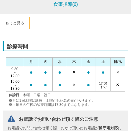
食事指導(6)
もっと見る
診療時間
月
火
水
木
金
土
日/祝
9:30
●
●
●
×
●
●
×
～
12:30
15:00
17:30
●
●
●
×
●
×
～
まで
18:30
休診日
：木曜・日曜・祝日
※月に1回木曜に診療、土曜がお休みの日があります。
※土曜日の午後の診療時間は17:30までになります。
お電話でお問い合わせ頂く際のご注意
お電話でお問い合わせ頂く際、おかけ頂いたお電話が
留守電対応
に