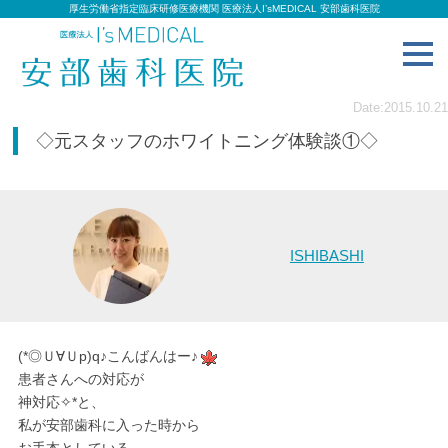
厚生労働省指定臨床研修医療機関 医療法人I’sMEDICAL 安部歯科医院
toggl
navig
Date:2015.10.21
◇元スタッフのホワイトニング体験談①◇
ISHIBASHI
(*◎Ｕ∀Ｕp)q♪こんばんはー♪
患者さんへの対応が
神対応✧*と、
私が安部歯科に入った時から