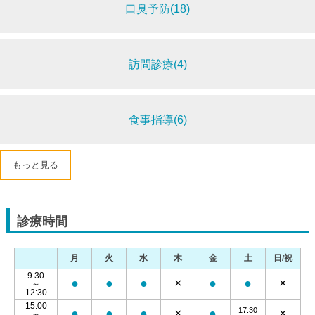
口臭予防(18)
訪問診療(4)
食事指導(6)
もっと見る
診療時間
月
火
水
木
金
土
日/祝
9:30
●
●
●
×
●
●
×
～
12:30
15:00
17:30
●
●
●
×
●
×
～