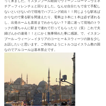
って来ました。イスタンブール経由でウィーン→ローマ→ヴェネ
チア→フィレンチェと回りました。なんせ自分たちで全て手配し
ないといけないので現地でハプニング続出！！同じような駅名ば
かりなので乗る駅を間違えたり、電車は３本に１本は必ず遅れる
し、出発ホームも直前までわからない？？道に迷って現地のトラ
ックの運ちゃんに駅まで連れて行ってもらったり（笑）これで夫
婦げんかの連発！！とにかく無事帰れた事に感謝。で、イスタン
ブール→ウィーン→イタリアのコーヒー＆スウィーツの旅を少し
お話したいと思います。ご存知のようにトルコはイスラム教の国
なのでアルコールは基本禁止です。