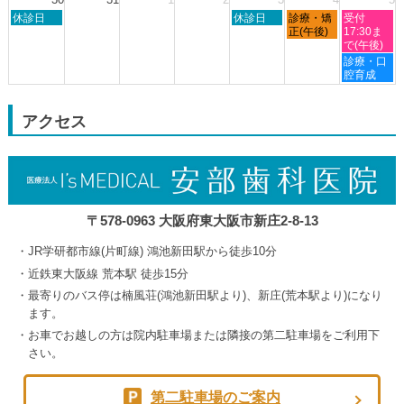
23rd
24th
27th
29th
8
日
木
金
土
2026
休診日
2026
2026
休診日
診療・矯
2026
受付
月
曜
曜
曜
曜
正(午後)
17:30ま
24th
日,
日,
日,
日,
で(午後)
2026
8
9
9
9
土
診療・口
月
月
月
月
曜
腔育成
30th
3rd
4th
5th
日,
2026
2026
2026
2026
9
月
アクセス
5th
2026
〒578-0963 大阪府東大阪市新庄2-8-13
JR学研都市線(片町線) 鴻池新田駅から徒歩10分
近鉄東大阪線 荒本駅 徒歩15分
最寄りのバス停は楠風荘(鴻池新田駅より)、新庄(荒本駅より)になり
ます。
お車でお越しの方は院内駐車場または隣接の第二駐車場をご利用下
さい。
第二駐車場のご案内