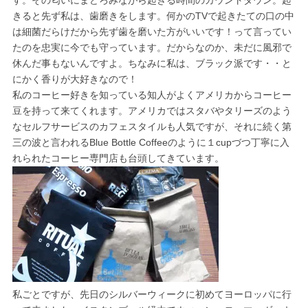
す。その匂いにまどろみながら起きる時間のカウントダウン。起
きると先ず私は、歯磨きをします。何かのTVで起きたての口の中
は細菌だらけだから先ず歯を磨いた方がいいです！って言ってい
たのを忠実に今でも守っています。だからなのか、未だに風邪で
休んだ事もないんですよ。ちなみに私は、ブラック派です・・と
にかく香りが大好きなので！
私のコーヒー好きを知っている知人がよくアメリカからコーヒー
豆を持って来てくれます。アメリカではスタバやタリーズのよう
なセルフサービスのカフェスタイルも人気ですが、それに続く第
三の波と言われるBlue Bottle Coffeeのように１cupづつ丁寧に入
れられたコーヒー専門店も台頭してきています。
私ごとですが、先日のシルバーウィークに初めてヨーロッパに行