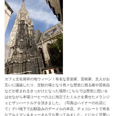
カフェ文化発祥の地ウィーン！有名な音楽家、芸術家、文人がお
互いに議論したり、交歓の場となり色々な歴史に残る曲や芸術品
などが産まれるきっかけとなった場所♪こちらでは歴史に想いを
はせながら本場コーヒーの上に泡立てたミルクを乗せたメランジ
ェとザッハートルテを頂きました。（写真はハイナーの出店に
て）デパ地下でお馴染みのデーメルの本店、チョコレートで有名
なアルトマン＆キューネも立ち寄ってみました。とにかく可愛い