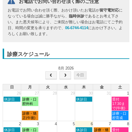
お電話でお問い合わせ頂く際のご注意
お電話でお問い合わせ頂く際、おかけ頂いたお電話が
留守電対応
に
なっている場合は誠に勝手ながら、
臨時休診
であるとお考え下さ
い。また悪天候等により、ご来院が難しい場合はお電話にてご予約
日、時間の変更を承りますので、
06-6744-4114
におかけ下さい。よ
ろしくお願い致します。
診療スケジュール
8月 2026
今日
日
月
火
水
木
金
土
26
27
28
29
30
31
1
日
月
木
土
休診日
診療・口
休診日
受付
曜
曜
曜
曜
腔外科
17:30ま
日,
日,
日,
日,
で(午後)
7
7
7
8
月
土
診療・矯
診療・口
月
月
月
月
曜
曜
正(午後)
腔育成
26th
27th
30th
1st
日,
日,
2
3
4
5
6
7
8
2026
2026
2026
2026
7
8
日
月
木
金
土
休診日
診療・口
休診日
診療・矯
受付
月
月