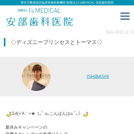
厚生労働省指定臨床研修医療機関 医療法人I’sMEDICAL 安部歯科医院
toggl
navig
Date:2015.11.16
◇ディズニープリンセスとトーマス◇
ISHIBASHI
Σd(+’A｀+★｛｡ﾟ.o｡こんばんはo.ﾟ｡〕
夏休みキャンペーンの