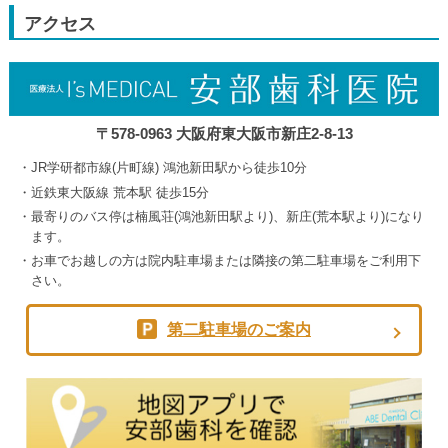
9
月
アクセス
5th
2026
〒578-0963 大阪府東大阪市新庄2-8-13
JR学研都市線(片町線) 鴻池新田駅から徒歩10分
近鉄東大阪線 荒本駅 徒歩15分
最寄りのバス停は楠風荘(鴻池新田駅より)、新庄(荒本駅より)になり
ます。
お車でお越しの方は院内駐車場または隣接の第二駐車場をご利用下
さい。
第二駐車場のご案内