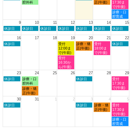
曜
曜
曜
曜
曜
腔外科
正(午後)
17:30ま
27th
1st
日,
日,
日,
日,
日,
で(午後)
2026
2026
8
8
8
8
8
土
診療・口
月
月
月
月
月
曜
腔育成
2nd
3rd
6th
7th
8th
日,
9
10
11
12
13
14
15
2026
2026
2026
2026
2026
8
日
月
火
水
木
金
土
休診日
休診日
休診日
休診日
休診日
休診日
休診日
月
曜
曜
曜
曜
曜
曜
曜
8th
日,
日,
日,
日,
日,
日,
日,
16
17
18
19
20
21
22
2026
8
8
8
8
8
8
8
日
水
木
金
土
休診日
受付
診療・矯
受付
休診日
月
月
月
月
月
月
月
曜
曜
曜
曜
曜
12:00ま
正(午後)
18:00ま
9th
10th
11th
12th
13th
14th
15th
日,
日,
日,
日,
日,
で(午前)
で(午後)
2026
2026
2026
2026
2026
2026
2026
8
8
8
8
8
水
受付
月
月
月
月
月
曜
16:30か
16th
19th
20th
21st
22nd
日,
ら(午後)
2026
2026
2026
2026
2026
8
23
24
25
26
27
28
29
月
日
月
木
土
休診日
診療・口
休診日
受付
19th
曜
曜
曜
曜
腔外科
17:30ま
2026
日,
日,
日,
日,
で(午後)
月
診療・矯
8
8
8
8
曜
正(午後)
月
月
月
月
日,
30
31
1
2
3
4
5
23rd
24th
27th
29th
8
日
木
金
土
2026
休診日
2026
2026
休診日
診療・矯
2026
受付
月
曜
曜
曜
曜
正(午後)
17:30ま
24th
日,
日,
日,
日,
で(午後)
2026
8
9
9
9
土
診療・口
月
月
月
月
曜
腔育成
30th
3rd
4th
5th
日,
2026
2026
2026
2026