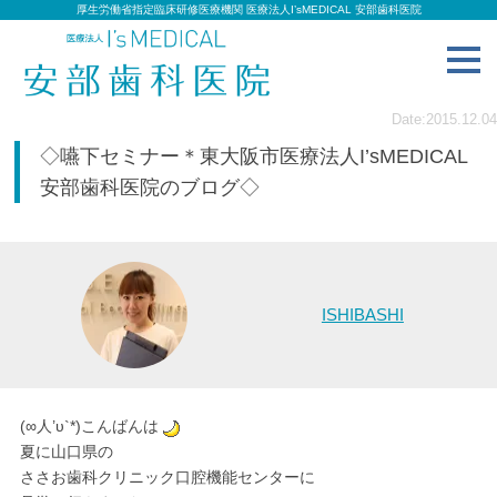
厚生労働省指定臨床研修医療機関 医療法人I’sMEDICAL 安部歯科医院
toggl
navig
Date:2015.12.04
◇嚥下セミナー＊東大阪市医療法人I’sMEDICAL
安部歯科医院のブログ◇
ISHIBASHI
(∞人’υ`*)こんばんは
夏に山口県の
ささお歯科クリニック口腔機能センターに