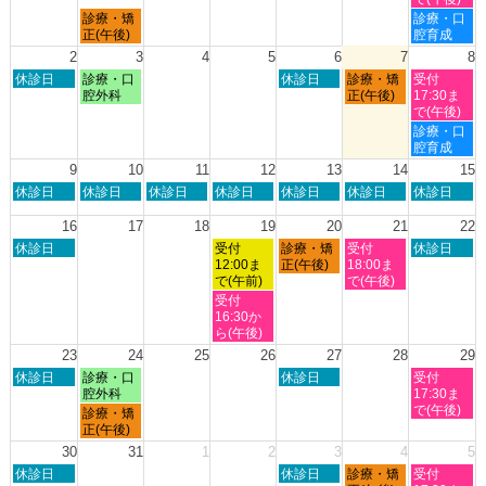
7
7
7
8
月
土
診療・矯
診療・口
月
月
月
月
曜
曜
正(午後)
腔育成
26th
27th
30th
1st
日,
日,
2
3
4
5
6
7
8
2026
2026
2026
2026
7
8
日
月
木
金
土
休診日
診療・口
休診日
診療・矯
受付
月
月
曜
曜
曜
曜
曜
腔外科
正(午後)
17:30ま
27th
1st
日,
日,
日,
日,
日,
で(午後)
2026
2026
8
8
8
8
8
土
診療・口
月
月
月
月
月
曜
腔育成
2nd
3rd
6th
7th
8th
日,
9
10
11
12
13
14
15
2026
2026
2026
2026
2026
8
日
月
火
水
木
金
土
休診日
休診日
休診日
休診日
休診日
休診日
休診日
月
曜
曜
曜
曜
曜
曜
曜
8th
日,
日,
日,
日,
日,
日,
日,
16
17
18
19
20
21
22
2026
8
8
8
8
8
8
8
日
水
木
金
土
休診日
受付
診療・矯
受付
休診日
月
月
月
月
月
月
月
曜
曜
曜
曜
曜
12:00ま
正(午後)
18:00ま
9th
10th
11th
12th
13th
14th
15th
日,
日,
日,
日,
日,
で(午前)
で(午後)
2026
2026
2026
2026
2026
2026
2026
8
8
8
8
8
水
受付
月
月
月
月
月
曜
16:30か
16th
19th
20th
21st
22nd
日,
ら(午後)
2026
2026
2026
2026
2026
8
23
24
25
26
27
28
29
月
日
月
木
土
休診日
診療・口
休診日
受付
19th
曜
曜
曜
曜
腔外科
17:30ま
2026
日,
日,
日,
日,
で(午後)
月
診療・矯
8
8
8
8
曜
正(午後)
月
月
月
月
日,
30
31
1
2
3
4
5
23rd
24th
27th
29th
8
日
木
金
土
2026
休診日
2026
2026
休診日
診療・矯
2026
受付
月