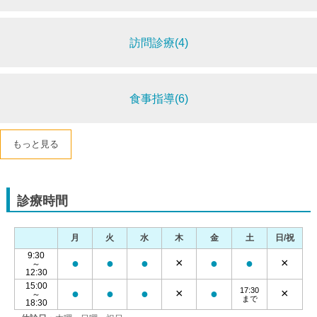
訪問診療(4)
食事指導(6)
もっと見る
診療時間
月
火
水
木
金
土
日/祝
9:30
●
●
●
×
●
●
×
～
12:30
15:00
17:30
●
●
●
×
●
×
～
まで
18:30