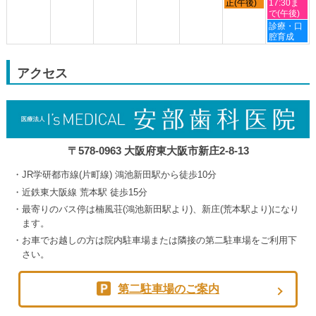
曜
曜
曜
曜
正(午後)
17:30ま
24th
日,
日,
日,
日,
で(午後)
2026
8
9
9
9
土
診療・口
月
月
月
月
曜
腔育成
30th
3rd
4th
5th
日,
2026
2026
2026
2026
9
月
アクセス
5th
2026
〒578-0963 大阪府東大阪市新庄2-8-13
JR学研都市線(片町線) 鴻池新田駅から徒歩10分
近鉄東大阪線 荒本駅 徒歩15分
最寄りのバス停は楠風荘(鴻池新田駅より)、新庄(荒本駅より)になり
ます。
お車でお越しの方は院内駐車場または隣接の第二駐車場をご利用下
さい。
第二駐車場のご案内