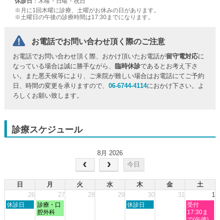
休診日
：木曜・日曜・祝日
※月に1回木曜に診療、土曜がお休みの日があります。
※土曜日の午後の診療時間は17:30までになります。
お電話でお問い合わせ頂く際のご注意
お電話でお問い合わせ頂く際、おかけ頂いたお電話が
留守電対応
に
なっている場合は誠に勝手ながら、
臨時休診
であるとお考え下さ
い。また悪天候等により、ご来院が難しい場合はお電話にてご予約
日、時間の変更を承りますので、
06-6744-4114
におかけ下さい。よ
ろしくお願い致します。
診療スケジュール
8月 2026
今日
日
月
火
水
木
金
土
26
27
28
29
30
31
1
日
月
木
土
休診日
診療・口
休診日
受付
曜
曜
曜
曜
腔外科
17:30ま
日,
日,
日,
日,
で(午後)