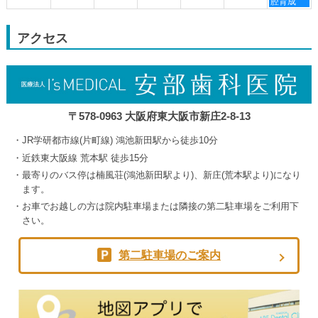
曜
腔育成
30th
3rd
4th
5th
日,
2026
2026
2026
2026
9
月
アクセス
5th
2026
〒578-0963 大阪府東大阪市新庄2-8-13
JR学研都市線(片町線) 鴻池新田駅から徒歩10分
近鉄東大阪線 荒本駅 徒歩15分
最寄りのバス停は楠風荘(鴻池新田駅より)、新庄(荒本駅より)になり
ます。
お車でお越しの方は院内駐車場または隣接の第二駐車場をご利用下
さい。
第二駐車場のご案内