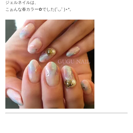
ジェルネイルは、
こぉんな春カラー✿でした(ˇ◡ˇ )⋆*。