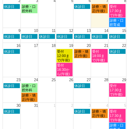
2
3
4
5
6
7
8
2026
2026
2026
2026
7
8
日
月
木
金
土
休診日
診療・口
休診日
診療・矯
受付
月
月
曜
曜
曜
曜
曜
腔外科
正(午後)
17:30ま
27th
1st
日,
日,
日,
日,
日,
で(午後)
2026
2026
8
8
8
8
8
土
診療・口
月
月
月
月
月
曜
腔育成
2nd
3rd
6th
7th
8th
日,
9
10
11
12
13
14
15
2026
2026
2026
2026
2026
8
日
月
火
水
木
金
土
休診日
休診日
休診日
休診日
休診日
休診日
休診日
月
曜
曜
曜
曜
曜
曜
曜
8th
日,
日,
日,
日,
日,
日,
日,
16
17
18
19
20
21
22
2026
8
8
8
8
8
8
8
日
水
木
金
土
休診日
受付
診療・矯
受付
休診日
月
月
月
月
月
月
月
曜
曜
曜
曜
曜
12:00ま
正(午後)
18:00ま
9th
10th
11th
12th
13th
14th
15th
日,
日,
日,
日,
日,
で(午前)
で(午後)
2026
2026
2026
2026
2026
2026
2026
8
8
8
8
8
水
受付
月
月
月
月
月
曜
16:30か
16th
19th
20th
21st
22nd
日,
ら(午後)
2026
2026
2026
2026
2026
8
23
24
25
26
27
28
29
月
日
月
木
土
休診日
診療・口
休診日
受付
19th
曜
曜
曜
曜
腔外科
17:30ま
2026
日,
日,
日,
日,
で(午後)
月
診療・矯
8
8
8
8
曜
正(午後)
月
月
月
月
日,
30
31
1
2
3
4
5
23rd
24th
27th
29th
8
日
木
金
土
2026
休診日
2026
2026
休診日
診療・矯
2026
受付
月
曜
曜
曜
曜
正(午後)
17:30ま
24th
日,
日,
日,
日,
で(午後)
2026
8
9
9
9
土
診療・口
月
月
月
月