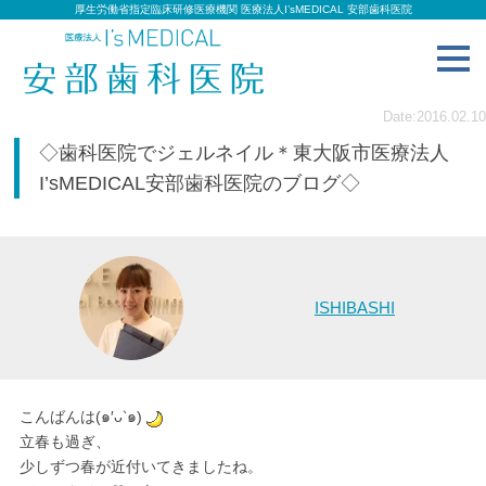
厚生労働省指定臨床研修医療機関 医療法人I’sMEDICAL 安部歯科医院
toggl
navig
Date:2016.02.10
◇歯科医院でジェルネイル＊東大阪市医療法人
I’sMEDICAL安部歯科医院のブログ◇
ISHIBASHI
こんばんは(๑′ᴗ‵๑)
立春も過ぎ、
少しずつ春が近付いてきましたね。