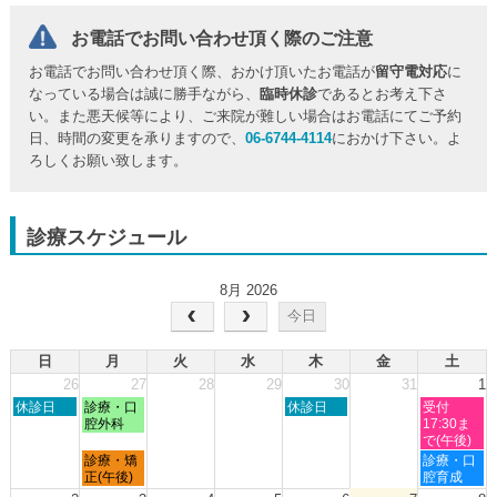
お電話でお問い合わせ頂く際のご注意
お電話でお問い合わせ頂く際、おかけ頂いたお電話が
留守電対応
に
なっている場合は誠に勝手ながら、
臨時休診
であるとお考え下さ
い。また悪天候等により、ご来院が難しい場合はお電話にてご予約
日、時間の変更を承りますので、
06-6744-4114
におかけ下さい。よ
ろしくお願い致します。
診療スケジュール
8月 2026
今日
日
月
火
水
木
金
土
26
27
28
29
30
31
1
日
月
木
土
休診日
診療・口
休診日
受付
曜
曜
曜
曜
腔外科
17:30ま
日,
日,
日,
日,
で(午後)
7
7
7
8
月
土
診療・矯
診療・口
月
月
月
月
曜
曜
正(午後)
腔育成
26th
27th
30th
1st
日,
日,