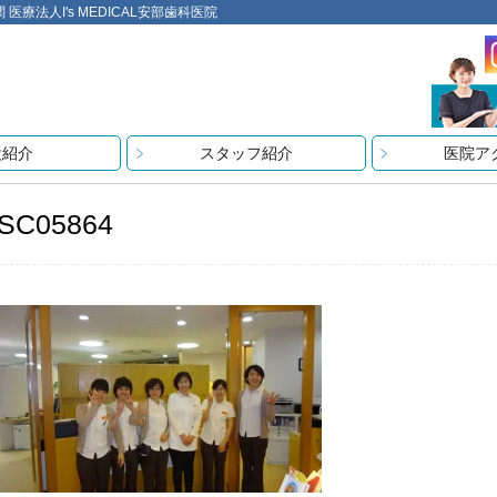
法人I's MEDICAL安部歯科医院
設紹介
スタッフ紹介
医院ア
SC05864