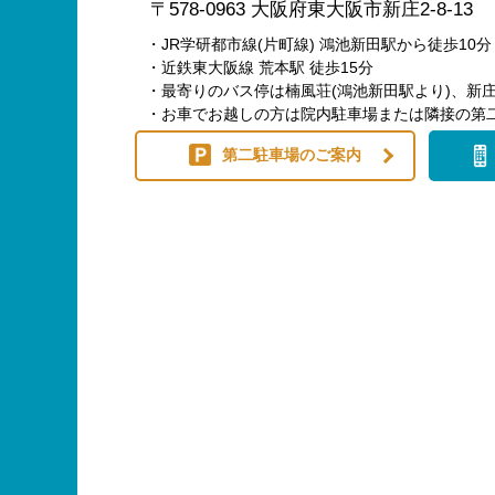
〒578-0963 大阪府東大阪市新庄2-8-13
・JR学研都市線(片町線) 鴻池新田駅から徒歩10分
・近鉄東大阪線 荒本駅 徒歩15分
・最寄りのバス停は楠風荘(鴻池新田駅より)、新庄
・お車でお越しの方は院内駐車場または隣接の第
第二駐車場のご案内