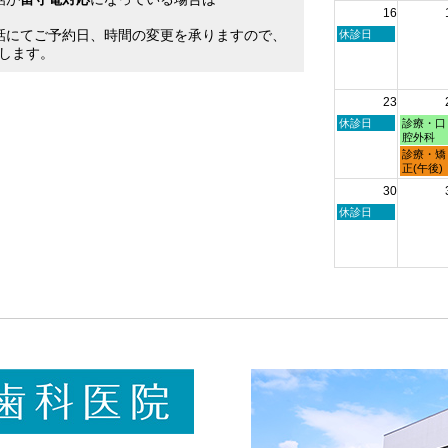
16
日,
日,
。
8
8
話にてご予約日、時間の変更を承りますので、
日
休診日
月
月
曜
します。
9th
10th
日,
2026
2026
8
月
23
16th
2026
日
月
休診日
診療・口
曜
曜
腔外科
日,
日,
月
診療・矯
8
8
曜
正(午後)
月
月
日,
30
23rd
24th
8
2026
2026
月
日
休診日
24th
曜
2026
日,
8
月
30th
2026