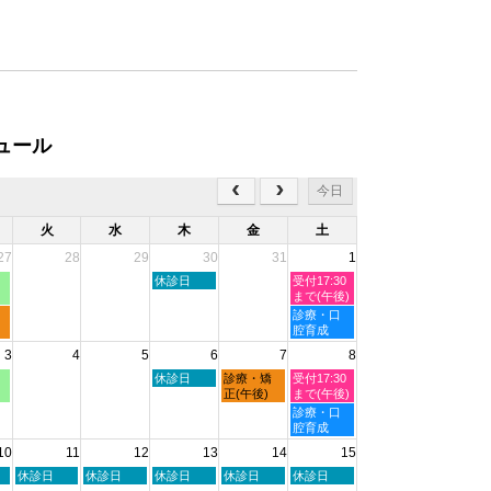
ュール
今日
火
水
木
金
土
27
28
29
30
31
1
木
土
休診日
受付17:30
曜
曜
まで(午後)
日,
日,
土
診療・口
7
8
曜
腔育成
月
月
日,
3
4
5
6
7
8
30th
1st
8
2026
2026
月
木
金
土
休診日
診療・矯
受付17:30
1st
曜
曜
曜
正(午後)
まで(午後)
2026
日,
日,
日,
土
診療・口
8
8
8
曜
腔育成
月
月
月
日,
10
11
12
13
14
15
6th
7th
8th
8
2026
2026
2026
月
火
水
木
金
土
休診日
休診日
休診日
休診日
休診日
8th
曜
曜
曜
曜
曜