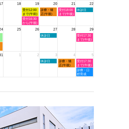
2026
17
18
19
20
21
22
日,
日,
日,
日,
日,
8
8
8
8
8
水
木
金
土
受付12:00
診療・矯
受付18:00
休診日
月
月
月
月
月
曜
曜
曜
曜
まで(午前)
正(午後)
まで(午後)
11th
12th
13th
14th
15th
日,
日,
日,
日,
水
受付16:30
2026
2026
2026
2026
2026
8
8
8
8
曜
から(午後)
月
月
月
月
日,
24
25
26
27
28
29
19th
20th
21st
22nd
8
2026
2026
2026
2026
月
木
土
休診日
受付17:30
19th
曜
曜
まで(午後)
2026
日,
日,
8
8
月
月
31
1
2
3
4
5
27th
29th
2026
2026
木
金
土
休診日
診療・矯
受付17:30
曜
曜
曜
正(午後)
まで(午後)
日,
日,
日,
土
診療・口
9
9
9
曜
腔育成
月
月
月
日,
3rd
4th
5th
9
2026
2026
2026
月
5th
2026