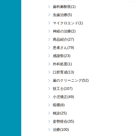
歯科麻酔医(1)
虫歯治療(5)
マイクロエンド(1)
神経の治療(2)
商品紹介(27)
患者さん(79)
感謝祭(23)
外科処置(1)
口腔育成(13)
歯のクリーニング(52)
技工士(107)
小児矯正(49)
咀嚼(8)
検診(25)
姿勢咬合(35)
治療(100)