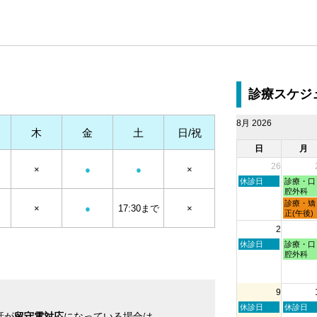
診療スケジ
8月 2026
木
金
土
日/祝
日
月
26
×
●
●
×
日
月
休診日
診療・口
曜
曜
腔外科
日,
日,
月
診療・矯
×
●
17:30まで
×
7
7
曜
正(午後)
月
月
日,
2
26th
27th
7
2026
2026
月
日
月
休診日
診療・口
27th
曜
曜
腔外科
2026
日,
日,
8
8
月
月
9
2nd
3rd
2026
2026
日
月
休診日
休診日
話が
留守電対応
になっている場合は
曜
曜