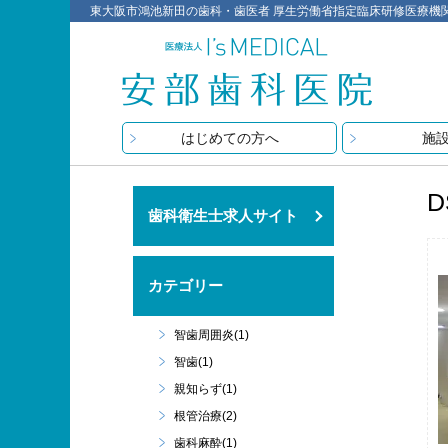
東大阪市鴻池新田の歯科・歯医者 厚生労働省指定臨床研修医療機関 医療
はじめての方へ
施
D
歯科衛生士求人サイト
カテゴリー
智歯周囲炎(1)
智歯(1)
親知らず(1)
根管治療(2)
歯科麻酔(1)