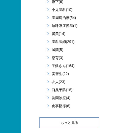
嚥下(6)
小児歯科(10)
歯周病治療(54)
無呼吸症候群(1)
審美(14)
歯科医師(291)
滅菌(5)
息育(3)
子供さん(164)
実習生(22)
求人(23)
口臭予防(18)
訪問診療(4)
食事指導(6)
もっと見る