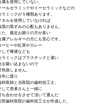
金属を使用していない、
オールセラミックやイーセラミックなどの
セラミックが５種類あります。
メタルを使用していなければ
歯茎の黒ずみの心配もありません。
また、最近お困りの方が多い
金属アレルギーの方にも安心です。
コーヒーや紅茶やカレー
そして唾液なども
セラミックはプラスチックと違い
色を吸い込まないので
変色致しません。
長年に渡り
歯科医師と当医院の歯科技工士、
そして患者さんと一緒に
打ち合わせをさせて頂いて選んだ
安部歯科医院の歯科技工士が作成した、