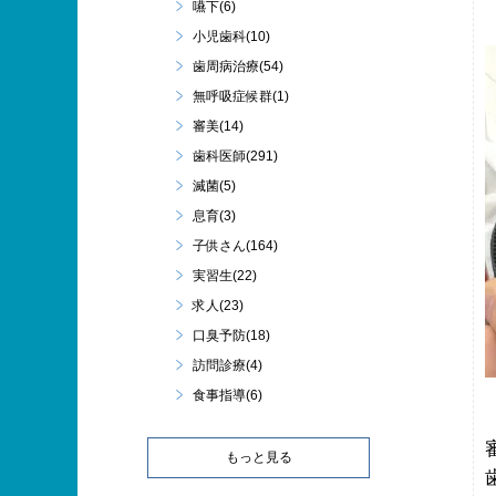
嚥下(6)
小児歯科(10)
歯周病治療(54)
無呼吸症候群(1)
審美(14)
歯科医師(291)
滅菌(5)
息育(3)
子供さん(164)
実習生(22)
求人(23)
口臭予防(18)
訪問診療(4)
食事指導(6)
もっと見る