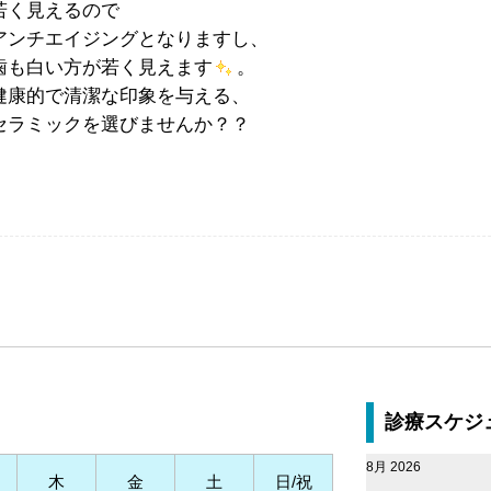
若く見えるので
アンチエイジングとなりますし、
歯も白い方が若く見えます
。
健康的で清潔な印象を与える、
セラミックを選びませんか？？
診療スケジ
8月 2026
木
金
土
日/祝