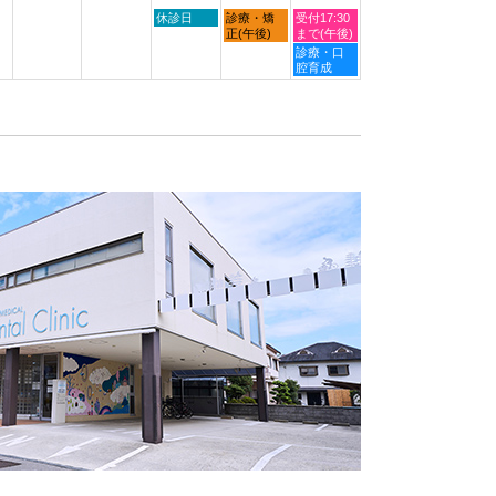
2026
2026
木
金
土
休診日
診療・矯
受付17:30
曜
曜
曜
正(午後)
まで(午後)
日,
日,
日,
土
診療・口
9
9
9
曜
腔育成
月
月
月
日,
3rd
4th
5th
9
2026
2026
2026
月
5th
2026