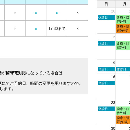
日
月
26
×
●
●
×
日
月
休診日
診療・口
曜
曜
腔外科
日,
日,
月
診療・矯
×
●
17:30まで
×
7
7
曜
正(午後)
月
月
日,
2
26th
27th
7
2026
2026
月
日
月
休診日
診療・口
27th
曜
曜
腔外科
2026
日,
日,
8
8
月
月
9
2nd
3rd
2026
2026
日
月
休診日
休診日
話が
留守電対応
になっている場合は
曜
曜
16
日,
日,
。
8
8
話にてご予約日、時間の変更を承りますので、
日
休診日
月
月
曜
します。
9th
10th
日,
2026
2026
8
月
23
16th
2026
日
月
休診日
診療・口
曜
曜
腔外科
日,
日,
月
診療・矯
8
8
曜
正(午後)
月
月
日,
30
23rd
24th
8