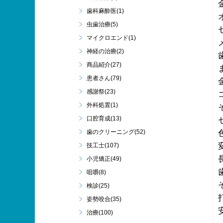
歯科麻酔医(1)
虫歯治療(5)
マイクロエンド(1)
神経の治療(2)
商品紹介(27)
患者さん(79)
感謝祭(23)
外科処置(1)
口腔育成(13)
歯のクリーニング(52)
技工士(107)
小児矯正(49)
咀嚼(8)
検診(25)
姿勢咬合(35)
治療(100)