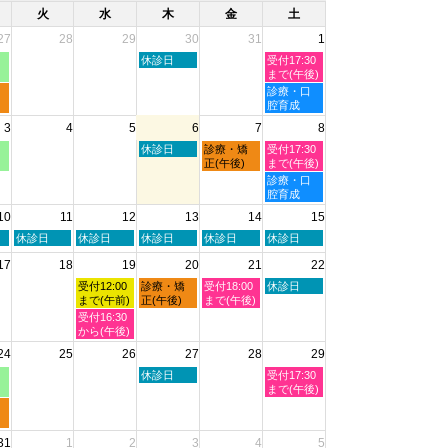
火
水
木
金
土
27
28
29
30
31
1
木
土
休診日
受付17:30
曜
曜
まで(午後)
日,
日,
土
診療・口
7
8
曜
腔育成
月
月
日,
3
4
5
6
7
8
30th
1st
8
2026
2026
月
木
金
土
休診日
診療・矯
受付17:30
1st
曜
曜
曜
正(午後)
まで(午後)
2026
日,
日,
日,
土
診療・口
8
8
8
曜
腔育成
月
月
月
日,
10
11
12
13
14
15
6th
7th
8th
8
2026
2026
2026
月
火
水
木
金
土
休診日
休診日
休診日
休診日
休診日
8th
曜
曜
曜
曜
曜
2026
17
18
19
20
21
22
日,
日,
日,
日,
日,
8
8
8
8
8
水
木
金
土
受付12:00
診療・矯
受付18:00
休診日
月
月
月
月
月
曜
曜
曜
曜
まで(午前)
正(午後)
まで(午後)
11th
12th
13th
14th
15th
日,
日,
日,
日,
水
受付16:30
2026
2026
2026
2026
2026
8
8
8
8
曜
から(午後)
月
月
月
月
日,
24
25
26
27
28
29
19th
20th
21st
22nd
8
2026
2026
2026
2026
月
木
土
休診日
受付17:30
19th
曜
曜
まで(午後)
2026
日,
日,
8
8
月
月
31
1
2
3
4
5
27th
29th