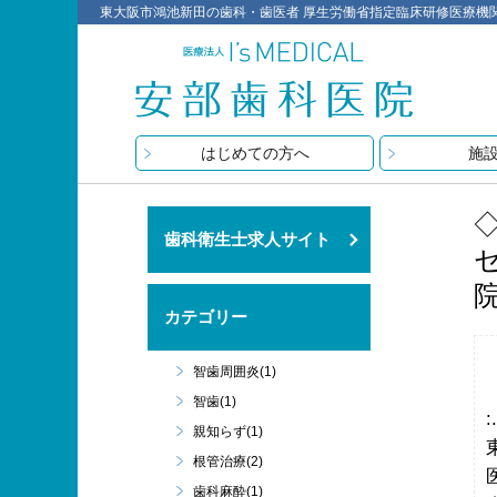
東大阪市鴻池新田の歯科・歯医者 厚生労働省指定臨床研修医療機関 医療
はじめての方へ
施
歯科衛生士求人サイト
カテゴリー
智歯周囲炎(1)
智歯(1)
親知らず(1)
根管治療(2)
歯科麻酔(1)