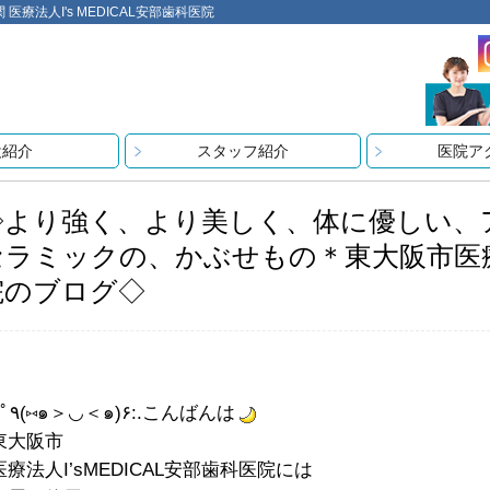
法人I's MEDICAL安部歯科医院
設紹介
スタッフ紹介
医院ア
◇より強く、より美しく、体に優しい、
セラミックの、かぶせもの＊東大阪市医療法人
院のブログ◇
:.ﾟ٩(⑅๑＞◡＜๑)۶:.こんばんは
東大阪市
医療法人I’sMEDICAL安部歯科医院には