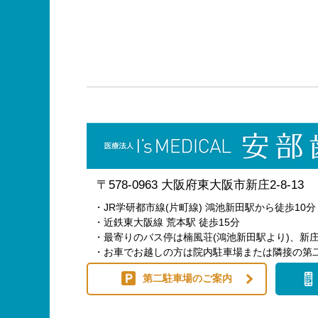
〒578-0963 大阪府東大阪市新庄2-8-13
・JR学研都市線(片町線) 鴻池新田駅から徒歩10分
・近鉄東大阪線 荒本駅 徒歩15分
・最寄りのバス停は楠風荘(鴻池新田駅より)、新庄
・お車でお越しの方は院内駐車場または隣接の第
第二駐車場のご案内