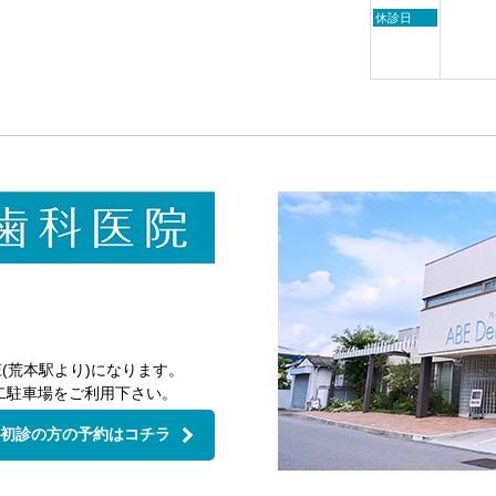
2026
2026
月
日
休診日
24th
曜
2026
日,
8
月
30th
2026
(荒本駅より)になります。
二駐車場をご利用下さい。
初診の方の予約はコチラ