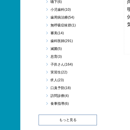
嚥下(6)
小児歯科(10)
歯周病治療(54)
無呼吸症候群(1)
審美(14)
歯科医師(291)
滅菌(5)
息育(3)
子供さん(164)
実習生(22)
求人(23)
口臭予防(18)
訪問診療(4)
食事指導(6)
もっと見る