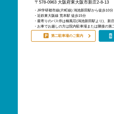
〒578-0963 大阪府東大阪市新庄2-8-13
・JR学研都市線(片町線) 鴻池新田駅から徒歩10分
・近鉄東大阪線 荒本駅 徒歩15分
・最寄りのバス停は楠風荘(鴻池新田駅より)、新庄
・お車でお越しの方は院内駐車場または隣接の第
第二駐車場のご案内