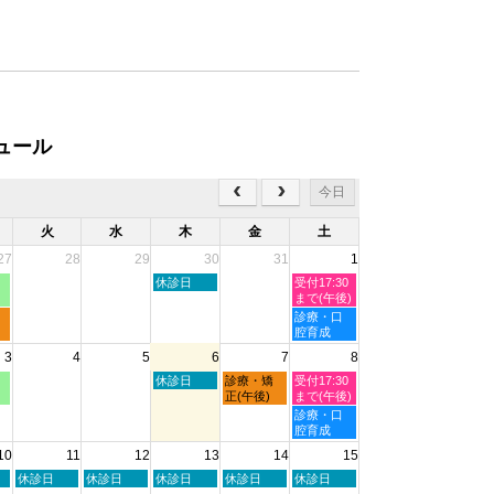
ュール
今日
火
水
木
金
土
27
28
29
30
31
1
木
土
休診日
受付17:30
曜
曜
まで(午後)
日,
日,
土
診療・口
7
8
曜
腔育成
月
月
日,
3
4
5
6
7
8
30th
1st
8
2026
2026
月
木
金
土
休診日
診療・矯
受付17:30
1st
曜
曜
曜
正(午後)
まで(午後)
2026
日,
日,
日,
土
診療・口
8
8
8
曜
腔育成
月
月
月
日,
10
11
12
13
14
15
6th
7th
8th
8
2026
2026
2026
月
火
水
木
金
土
休診日
休診日
休診日
休診日
休診日
8th
曜
曜
曜
曜
曜