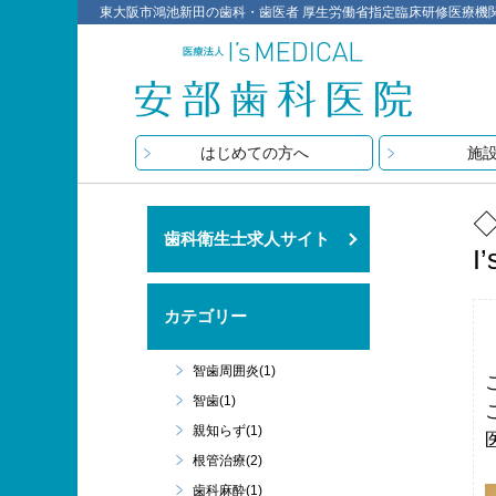
東大阪市鴻池新田の歯科・歯医者 厚生労働省指定臨床研修医療機関 医療
はじめての方へ
施
歯科衛生士求人サイト
I
カテゴリー
智歯周囲炎(1)
智歯(1)
親知らず(1)
根管治療(2)
歯科麻酔(1)