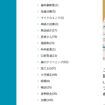
歯科麻酔医(1)
虫歯治療(5)
マイクロエンド(1)
神経の治療(2)
商品紹介(27)
患者さん(79)
感謝祭(23)
外科処置(1)
口腔育成(13)
歯のクリーニング(52)
技工士(107)
小児矯正(49)
咀嚼(8)
検診(25)
姿勢咬合(35)
治療(100)