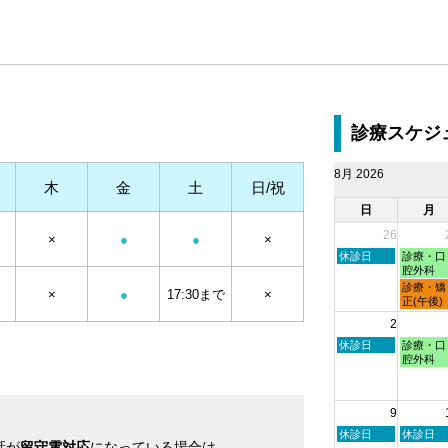
診療スケジ
8月 2026
木
金
土
日/祝
日
月
26
×
●
●
×
日
月
休診日
診療・口
曜
曜
腔外科
日,
日,
月
診療・矯
×
●
17:30まで
×
7
7
曜
正(午後)
月
月
日,
2
26th
27th
7
2026
2026
月
日
月
休診日
診療・口
27th
曜
曜
腔外科
2026
日,
日,
8
8
月
月
9
2nd
3rd
2026
2026
日
月
休診日
休診日
話が
留守電対応
になっている場合は
曜
曜