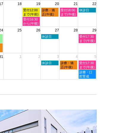
2026
17
18
19
20
21
22
日,
日,
日,
日,
日,
8
8
8
8
8
水
木
金
土
受付12:00
診療・矯
受付18:00
休診日
月
月
月
月
月
曜
曜
曜
曜
まで(午前)
正(午後)
まで(午後)
11th
12th
13th
14th
15th
日,
日,
日,
日,
水
受付16:30
2026
2026
2026
2026
2026
8
8
8
8
曜
から(午後)
月
月
月
月
日,
24
25
26
27
28
29
19th
20th
21st
22nd
8
2026
2026
2026
2026
月
木
土
休診日
受付17:30
19th
曜
曜
まで(午後)
2026
日,
日,
8
8
月
月
31
1
2
3
4
5
27th
29th
2026
2026
木
金
土
休診日
診療・矯
受付17:30
曜
曜
曜
正(午後)
まで(午後)
日,
日,
日,
土
診療・口
9
9
9
曜
腔育成
月
月
月
日,
3rd
4th
5th
9
2026
2026
2026
月
5th
2026