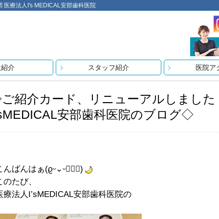
法人I's MEDICAL安部歯科医院
設紹介
スタッフ紹介
医院ア
◇ご紹介カード、リニューアルしました
’sMEDICAL安部歯科医院のブログ◇
こんばんはぁ(ϱᵕ⌄ᵕ๑⃙⃘)
このたび、
医療法人I’sMEDICAL安部歯科医院の