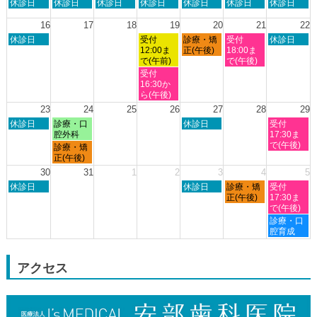
日
月
火
水
木
金
土
休診日
休診日
休診日
休診日
休診日
休診日
休診日
月
曜
曜
曜
曜
曜
曜
曜
8th
日,
日,
日,
日,
日,
日,
日,
16
17
18
19
20
21
22
2026
8
8
8
8
8
8
8
日
水
木
金
土
休診日
受付
診療・矯
受付
休診日
月
月
月
月
月
月
月
曜
曜
曜
曜
曜
12:00ま
正(午後)
18:00ま
9th
10th
11th
12th
13th
14th
15th
日,
日,
日,
日,
日,
で(午前)
で(午後)
2026
2026
2026
2026
2026
2026
2026
8
8
8
8
8
水
受付
月
月
月
月
月
曜
16:30か
16th
19th
20th
21st
22nd
日,
ら(午後)
2026
2026
2026
2026
2026
8
23
24
25
26
27
28
29
月
日
月
木
土
休診日
診療・口
休診日
受付
19th
曜
曜
曜
曜
腔外科
17:30ま
2026
日,
日,
日,
日,
で(午後)
月
診療・矯
8
8
8
8
曜
正(午後)
月
月
月
月
日,
30
31
1
2
3
4
5
23rd
24th
27th
29th
8
日
木
金
土
2026
休診日
2026
2026
休診日
診療・矯
2026
受付
月
曜
曜
曜
曜
正(午後)
17:30ま
24th
日,
日,
日,
日,
で(午後)
2026
8
9
9
9
土
診療・口
月
月
月
月
曜
腔育成
30th
3rd
4th
5th
日,
2026
2026
2026
2026
9
月
アクセス
5th
2026