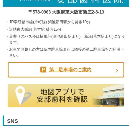
〒578-0963 大阪府東大阪市新庄2-8-13
JR学研都市線(片町線) 鴻池新田駅から徒歩10分
近鉄東大阪線 荒本駅 徒歩15分
最寄りのバス停は楠風荘(鴻池新田駅より)、新庄(荒本駅より)になり
ます。
お車でお越しの方は院内駐車場または隣接の第二駐車場をご利用下
さい。
第二駐車場のご案内
SNS