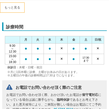
もっと見る
診療時間
月
火
水
木
金
土
日/祝
9:30
●
●
●
×
●
●
×
～
12:30
15:00
17:30
●
●
●
×
●
×
～
まで
18:30
休診日
：木曜・日曜・祝日
※月に1回木曜に診療、土曜がお休みの日があります。
※土曜日の午後の診療時間は17:30までになります。
お電話でお問い合わせ頂く際のご注意
お電話でお問い合わせ頂く際、おかけ頂いたお電話が
留守電対応
に
なっている場合は誠に勝手ながら、
臨時休診
であるとお考え下さ
い。また悪天候等により、ご来院が難しい場合はお電話にてご予約