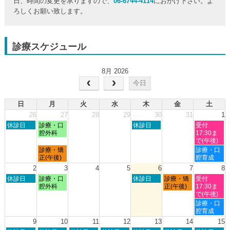
日、時間の変更を承りますので、
06-6744-4114
におかけ下さい。よ
ろしくお願い致します。
診療スケジュール
8月 2026
今日
日
月
火
水
木
金
土
26
27
28
29
30
31
1
日
月
木
土
休診日
診療・口
休診日
受付
曜
曜
曜
曜
腔外科
17:30ま
日,
日,
日,
日,
で(午後)
7
7
7
8
月
土
診療・矯
診療・口
月
月
月
月
曜
曜
正(午後)
腔育成
26th
27th
30th
1st
日,
日,
2
3
4
5
6
7
8
2026
2026
2026
2026
7
8
日
月
木
金
土
休診日
診療・口
休診日
診療・矯
受付
月
月
曜
曜
曜
曜
曜
腔外科
正(午後)
17:30ま
27th
1st
日,
日,
日,
日,
日,
で(午後)
2026
2026
8
8
8
8
8
土
診療・口
月
月
月
月
月
曜
腔育成
2nd
3rd
6th
7th
8th
日,
9
10
11
12
13
14
15
2026
2026
2026
2026
2026
8